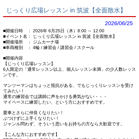
じっくり広場レッスン in 筑波【全面散水】
2026/06/25
■開催日時 ： 2026年 6月25日（木）8:00 ～ 12:00
■イベント名： じっくり広場レッスン in 筑波【全面散水】
■開催場所 ：
ジムカーナ場
■車両種別 ：
4輪
練習会
講習会
スクール
■開催内容
【じっくり広場レッスン】
6人限定の「通常レッスン以上、個人レッスン未満」の少人数レッス
ンです。
マンツーマンはちょっと抵抗がある、でもじっくりレッスンを受け
てみたい！
通常の練習会では講師に声をかける勇気がない・・・
マイペースに練習したい、という方におすすめです。
愛車とさらに仲良くなりたい！
ぶつけずに上手くなりたい！
ジャンル問わず、そういう思いをお持ちの方なら大歓迎です。
【こんな方におすすめです】