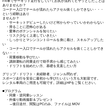
FR車でサーキット走行をしていてお尻が流れてヒヤッとしたことは
ありませんか？
コーナー入口でテールが流れたらアクセル抜くしかできない・・・
という経験はあり
ませんか？
・サーキットデビューしたいけど何からやっていいかわからない
・滑ることに恐怖心がある
・愛車のポテンシャルを知りたい
・リスク少なく上達していきたい
・しっかりとマシンコントロールを身に着け、スキルアップした
い
・コーナー入口でテールが流れたらアクセルを抜くことしかでき
ない・・・
・荷重移動を学びたい
・講師運転の同乗走行で助手席から感じてみたい
・ドリフトを始めたい方、基礎を見直したい方
グリップ・ドリフト・未経験者、ジャンル問わず、
スポーツ走行を安全に最初から学びたいという方も大歓迎です。
レンタル車両のご用意も可能です。詳細はHPをご覧ください。
■プログラム
・同乗・逆同乗レッスン
・外撮り動画撮影＆プレゼント
→後日送付、閲覧はPCのみ、ファイルは.MOV