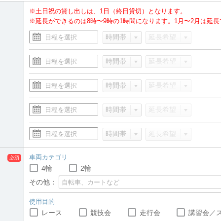
※土日祝の貸し出しは、1日（終日貸切）となります。
※延長ができるのは8時〜9時の1時間になります。1月〜2月は延
車両カテゴリ
4輪
2輪
その他：
使用目的
レース
競技会
走行会
講習会／