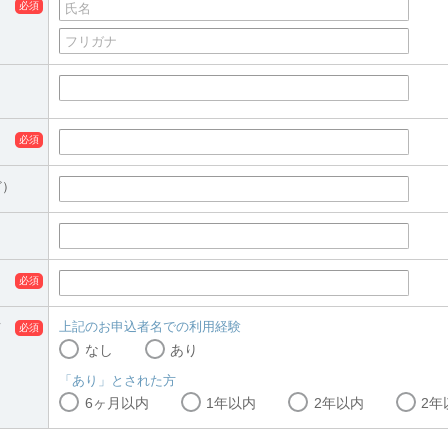
ど）
上記のお申込者名での利用経験
て
なし
あり
「あり」とされた方
6ヶ月以内
1年以内
2年以内
2年