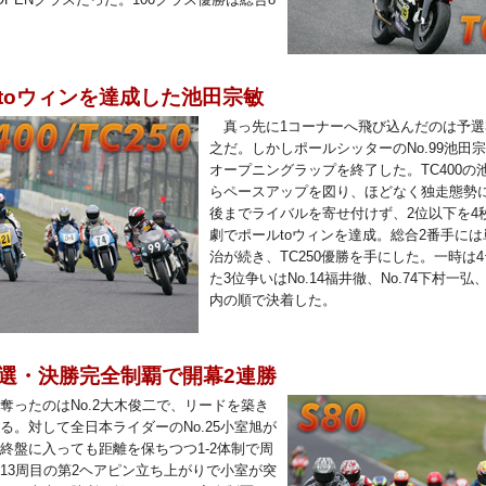
。
toウィンを達成した池田宗敏
真っ先に1コーナーへ飛び込んだのは予選3
之だ。しかしポールシッターのNo.99池田
オープニングラップを終了した。TC400の
らペースアップを図り、ほどなく独走態勢
後までライバルを寄せ付けず、2位以下を4
劇でポールtoウィンを達成。総合2番手には単
治が続き、TC250優勝を手にした。一時は
た3位争いはNo.14福井徹、No.74下村一弘
内の順で決着した。
選・決勝完全制覇で開幕2連勝
ったのはNo.2大木俊二で、リードを築き
る。対して全日本ライダーのNo.25小室旭が
終盤に入っても距離を保ちつつ1-2体制で周
13周目の第2ヘアピン立ち上がりで小室が突