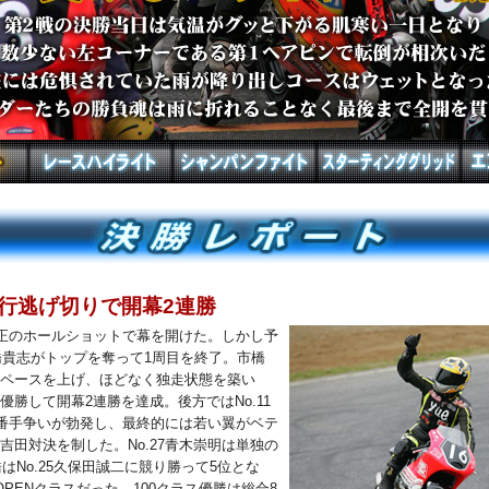
行逃げ切りで開幕2連勝
田正のホールショットで幕を開けた。しかし予
市橋貴志がトップを奪って1周目を終了。市橋
ペースを上げ、ほどなく独走状態を築い
優勝して開幕2連勝を達成。後方ではNo.11
2番手争いが勃発し、最終的には若い翼がベテ
吉田対決を制した。No.27青木崇明は単独の
孝浩はNo.25久保田誠二に競り勝って5位とな
PENクラスだった。100クラス優勝は総合8