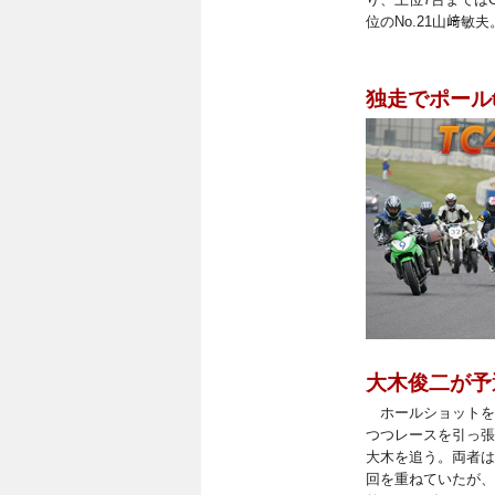
位のNo.21山﨑敏夫
独走でポール
大木俊二が予
ホールショットを奪
つつレースを引っ張
大木を追う。両者は
回を重ねていたが、