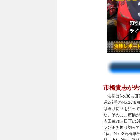
市橋貴志が先
決勝はNo.36吉
選2番手のNo.16
は逃げ切りを狙って
た。そのまま市橋が
吉田翼vs吉田正の
ラン正を振り切って
4位。No.72高橋
り、上位7台まではO