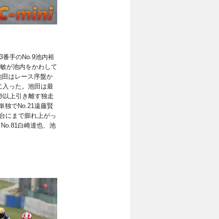
番手のNo.9池内裕
宗敏が池内をかわして
池田はレース序盤か
に入った。池田は最
秒以上引き離す独走
独でNo.21遠藤賢
4台にまで膨れ上がっ
、No.81白崎達也、池