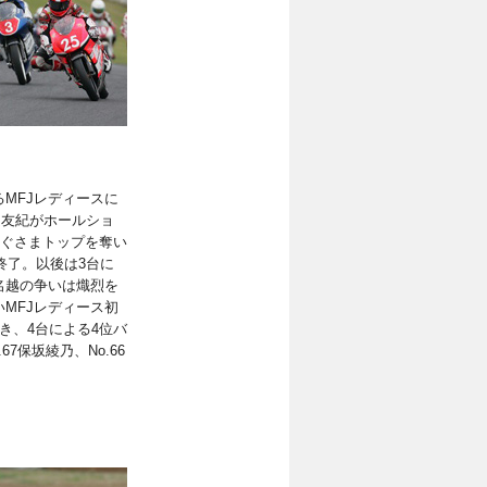
MFJレディースに
名越友紀がホールショ
すぐさまトップを奪い
を終了。以後は3台に
名越の争いは熾烈を
MFJレディース初
き、4台による4位バ
67保坂綾乃、No.66