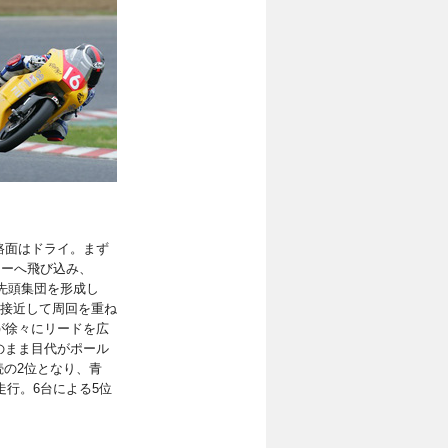
路面はドライ。まず
ナーへ飛び込み、
が先頭集団を形成し
は接近して周回を重ね
が徐々にリードを広
のまま目代がポール
続の2位となり、青
走行。6台による5位