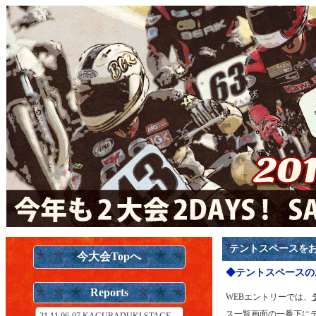
テントスペースを
今大会Topへ
◆テントスペースの
Reports
WEBエントリーでは、
ス一覧画面の一番下に