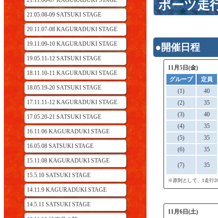
21.11.06-07 KAGURADUKI STAGE
ポーツ走
21.05.08-09 SATSUKI STAGE
20.11.07-08 KAGURADUKI STAGE
19.11.09-10 KAGURADUKI STAGE
●開催日程
19.05.11-12 SATSUKI STAGE
11月5日(金)
18.11.10-11 KAGURADUKI STAGE
グループ
定員
18.05.19-20 SATSUKI STAGE
(1)
40
17.11.11-12 KAGURADUKI STAGE
(2)
35
(3)
40
17.05.20-21 SATSUKI STAGE
(4)
35
16.11.06 KAGURADUKI STAGE
(5)
35
16.05.08 SATSUKI STAGE
(6)
35
15.11.08 KAGURADUKI STAGE
(7)
35
15.5.10 SATSUKI STAGE
※原則として、1走行
14.11.9 KAGURADUKI STAGE
14.5.11 SATSUKI STAGE
11月6日(土)