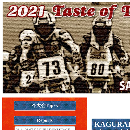
今大会Topへ
Reports
KAGURAD