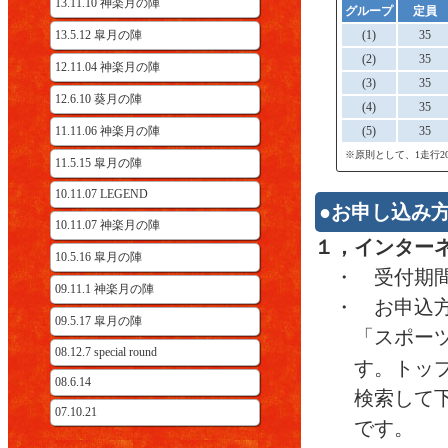
13.11.10 神楽月の陣
グループ
定員
13.5.12 皐月の陣
(1)
35
(2)
35
12.11.04 神楽月の陣
(3)
35
12.6.10 葵月の陣
(4)
35
11.11.06 神楽月の陣
(5)
35
※原則として、1走行
11.5.15 皐月の陣
10.11.07 LEGEND
●お申し込み
10.11.07 神楽月の陣
１，インター
10.5.16 皐月の陣
・ 受付期間
09.11.1 神楽月の陣
・ お申込
09.5.17 皐月の陣
「スポー
08.12.7 special round
す。トッ
08.6.14
検索して
07.10.21
です。