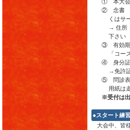
① 本大
② 念書 
くはサ
→ 住
下さい
③ 有効
「コース
④ 身分
→免許
⑤ 問診
用紙は
※受付は
●スタート練
大会中、皆様