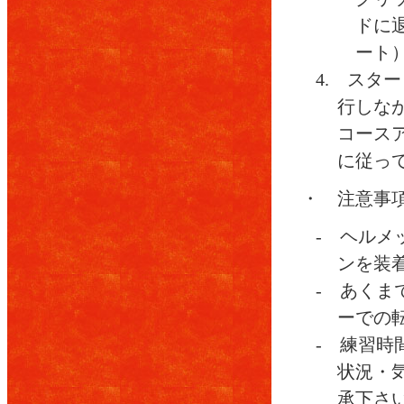
ドに
ート
4. スタ
行しなが
コース
に従っ
・ 注意事
- ヘル
ンを装
- あくま
ーでの
- 練習時
状況・
承下さ