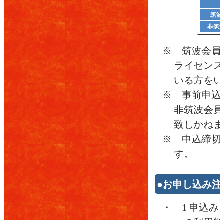
筑
非筑
※ 筑波会
ライセンス
いる方を
※ 事前申
非筑波会
致しかね
※ 申込締
す。
●お申し込み
・ 1 申込