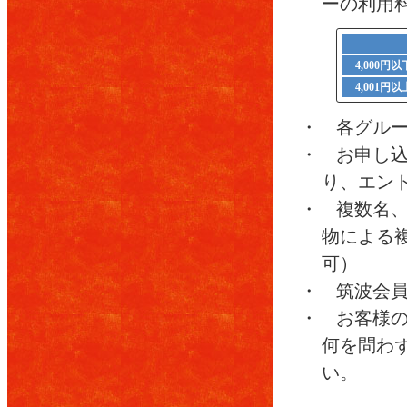
ーの利用
4,000円
4,001円
・ 各グル
・ お申し
り、エン
・ 複数名
物による
可）
・ 筑波会
・ お客様
何を問わ
い。