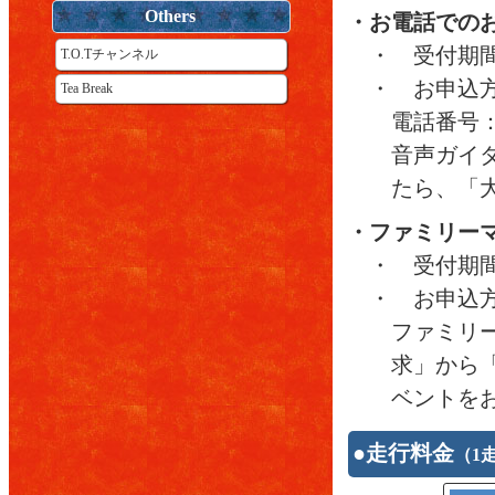
Others
・お電話での
・ 受付期間
T.O.Tチャンネル
・ お申込
Tea Break
電話番号：05
音声ガイ
たら、「
・ファミリー
・ 受付期間
・ お申込
ファミリ
求」から
ベントを
●走行料金
（1