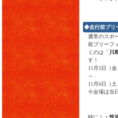
◆走行前ブリ
通常のスポ
前ブリーフ
くのは「
川
す！
11月5日（金）
～
11月6日（土
※会場は当
特に！
・筑