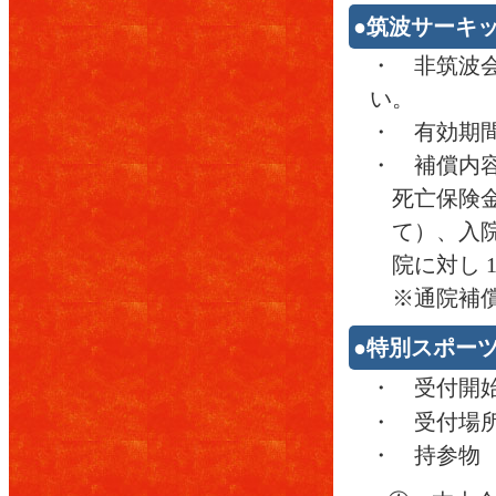
●筑波サーキ
・ 非筑波会
い。
・ 有効期
・ 補償内
死亡保険金
て）、入院保
院に対し 1
※通院補
●特別スポー
・ 受付開
・ 受付
・ 持参物