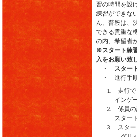
習の時間を設
練習ができな
ん。普段は、
できる貴重な
の内、希望者
※スタート練
入をお願い致
・
スタート
・ 進行手
1. 走行
インゲ
2. 係員
スタート
3. スタ
グリ