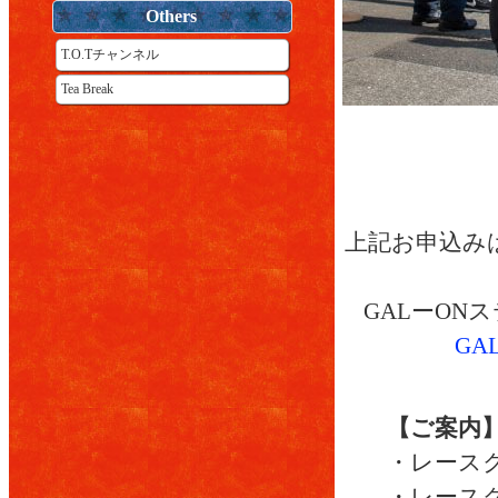
Others
T.O.Tチャンネル
Tea Break
上記お申込みは
GALーO
G
【ご案内
・レース
・レースク