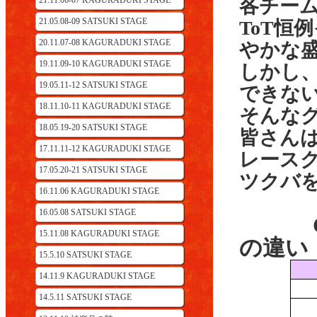
21.11.06-07 KAGURADUKI STAGE
各チー
21.05.08-09 SATSUKI STAGE
ToT恒
20.11.07-08 KAGURADUKI STAGE
やかな
19.11.09-10 KAGURADUKI STAGE
しかし
19.05.11-12 SATSUKI STAGE
できな
18.11.10-11 KAGURADUKI STAGE
そんな
18.05.19-20 SATSUKI STAGE
皆さん
17.11.11-12 KAGURADUKI STAGE
レース
17.05.20-21 SATSUKI STAGE
ツクバ
16.11.06 KAGURADUKI STAGE
16.05.08 SATSUKI STAGE
GAL
15.11.08 KAGURADUKI STAGE
の違い
15.5.10 SATSUKI STAGE
14.11.9 KAGURADUKI STAGE
14.5.11 SATSUKI STAGE