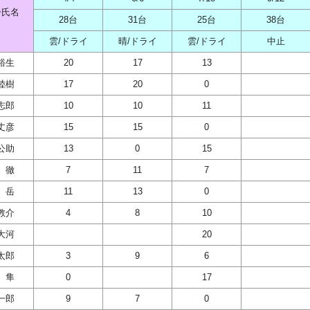
ー氏名
28台
31台
25台
38台
雲/ドライ
晴/ドライ
雲/ドライ
中止
裕生
20
17
13
陸樹
17
20
0
志郎
10
10
11
丈彦
15
15
0
公助
13
0
15
 徹
7
11
7
 岳
11
13
0
教介
4
8
10
大河
20
太郎
3
9
6
 隼
0
17
一郎
9
7
0