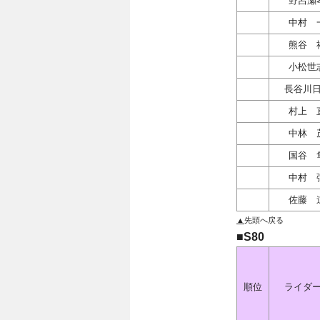
野呂瀬
中村 
熊谷 
小松世
長谷川
村上 
中林 
国谷 
中村 
佐藤 
▲
先頭へ戻る
■S80
順位
ライダ