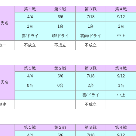
第１戦
第２戦
第３戦
第４戦
4/4
6/6
7/18
9/12
ー氏名
1台
1台
1台
2台
雲/ドライ
晴/ドライ
雲雨/ドライ
中止
数一
不成立
不成立
不成立
第１戦
第２戦
第３戦
第４戦
4/4
6/6
7/18
9/12
ー氏名
0台
0台
2台
1台
雲/ドライ
中止
健史
不成立
第１戦
第２戦
第３戦
第４戦
4/4
6/6
7/18
9/12