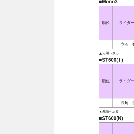
■Mono3
順位
ライダ
立石 
▲
先頭へ戻る
■ST600( I )
順位
ライダ
長尾 
▲
先頭へ戻る
■ST600(N)