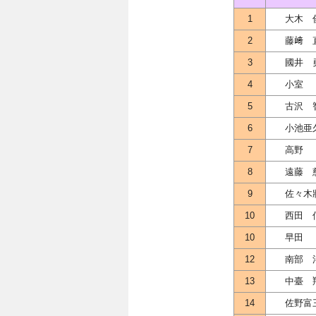
1
大木 
2
藤﨑 
3
國井 
4
小室
5
古沢 
6
小池亜
7
高野
8
遠藤 
9
佐々木
10
西田 
10
早田
12
南部 
13
中臺 
14
佐野富