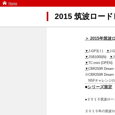
Home
2015 筑波ロ
＞ 2015年
▼
J-GP3( I )
▼
J-
▼
JSB1000(N)
▼
J
▼
TC-mini (OPEN
▼
CBR250R Dre
※CBR250R Dr
NSFチャレンジ
■
シリーズ規定
●２０１５筑波ロー
２０１５年の筑波ロ