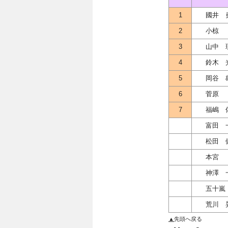
1
國井 
2
小椋
3
山中 
4
鈴木 
5
岡谷 
6
菅原
7
福嶋 
富田 
松田 
本宮
神澤 
五十嵐
荒川 
▲
先頭へ戻る