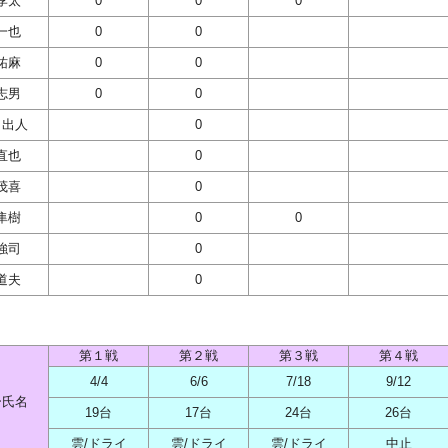
孝太
0
0
0
一也
0
0
祐麻
0
0
志男
0
0
日出人
0
直也
0
茂喜
0
隼樹
0
0
強司
0
道夫
0
第１戦
第２戦
第３戦
第４戦
4/4
6/6
7/18
9/12
ー氏名
19台
17台
24台
26台
雲/ドライ
雲/ドライ
雲/ドライ
中止