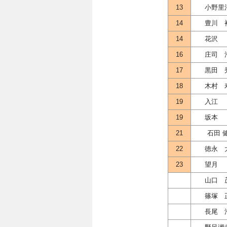
13
小野里
14
豊川 
14
花沢
16
庄司 
17
黒田 
18
木村 
19
入江
19
坂本
21
石田 
22
徳永 
23
望月
山口 
篠塚 
長尾 