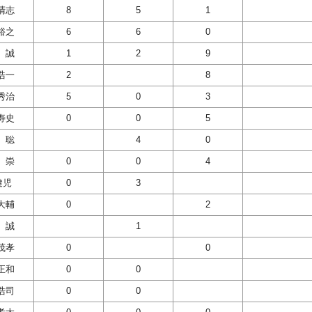
清志
8
5
1
裕之
6
6
0
 誠
1
2
9
浩一
2
8
秀治
5
0
3
寿史
0
0
5
 聡
4
0
 崇
0
0
4
健児
0
3
大輔
0
2
 誠
1
茂孝
0
0
正和
0
0
浩司
0
0