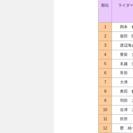
順位
ライダ
1
岡本 
2
柴田 
3
渡辺海
4
豊留 
5
名越 
6
常田
7
大津
8
奥田 
9
羽田 
10
谷津 
11
田所
12
罍 純