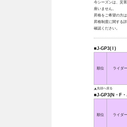
今シーズンは、災害
座いません。
昇格をご希望の方は
昇格制度に関する詳
確認ください。
■J-GP3( I )
順位
ライダ
▲
先頭へ戻る
■J-GP3(N・F・
順位
ライダ