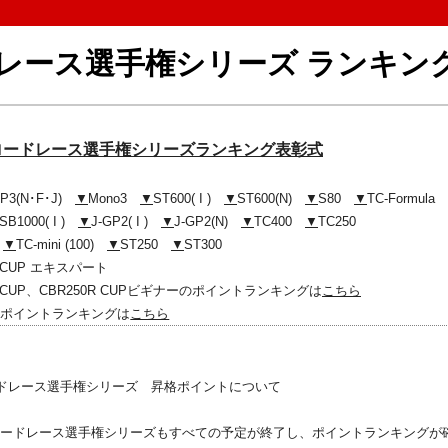
ードレース選手権シリーズ ランキン
筑波ロードレース選手権シリーズランキング表彰式
GP3(N･F･J)
▼
Mono3
▼
ST600( I )
▼
ST600(N)
▼
S80
▼
TC-Formula
SB1000( I )
▼
J-GP2( I )
▼
J-GP2(N)
▼
TC400
▼
TC250
)
▼
TC-mini (100)
▼
ST250
▼
ST300
am CUP エキスパート
eam CUP、CBR250R CUPビギナーのポイントランキングは
こちら
のポイントランキングは
こちら
ドレース選手権シリーズ 昇格ポイントについて
ードレース選手権シリーズもすべての予定が終了し、ポイントランキングが