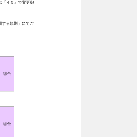
は『４０』で変更御
関する規則」にてご
総合
総合