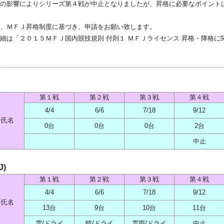
の影響によりシリーズ第４戦が中止となりましたが、昇格に必要なポイント
、ＭＦＪ昇格制度に基づき、申請をお願い致します。
細は「２０１５ＭＦＪ国内競技規則 付則１ ＭＦＪライセンス 昇格・降格に
第１戦
第２戦
第３戦
第４戦
4/4
6/6
7/18
9/12
ー氏名
0台
0台
0台
2台
中止
J)
第１戦
第２戦
第３戦
第４戦
4/4
6/6
7/18
9/12
ー氏名
13台
9台
10台
11台
雲/ドライ
晴/ドライ
雲雨/ドライ
中止