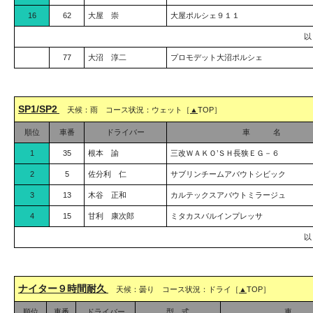
16
62
大屋 崇
大屋ポルシェ９１１
77
大沼 淳二
プロモデット大沼ポルシェ
SP1/SP2
天候：雨 コース状況：ウェット［
▲
TOP］
順位
車番
ドライバー
車 名
1
35
根本 諭
三改ＷＡＫＯ’ＳＨ長狭ＥＧ－６
2
5
佐分利 仁
サブリンチームアバウトシビック
3
13
木谷 正和
カルテックスアバウトミラージュ
4
15
甘利 康次郎
ミタカスバルインプレッサ
ナイター９時間耐久
天候：曇り コース状況：ドライ［
▲
TOP］
順位
車番
ドライバー
型 式
車 