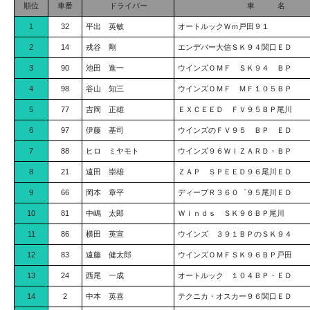
順位
車番
ドライバー
車 名
1
32
平出 英敏
オートルックＷｍ戸田９１
2
14
戎谷 剛
エンデバー大信ＳＫ９４関口ＥＤ
3
90
池田 進一
ウインズＯＭＦ ＳＫ９４ ＢＰ
4
98
谷山 知三
ウインズＯＭＦ ＭＦ１０５ＢＰ
5
77
吉岡 正雄
ＥＸＣＥＥＤ ＦＶ９５ＢＰ尾川
6
97
伊藤 基司
ウインズのＦＶ９５ ＢＰ ＥＤ
7
88
ヒロ ミヤモト
ウインズ９６ＷＩＺＡＲＤ・ＢＰ
8
21
遠田 崇雄
ＺＡＰ ＳＰＥＥＤ９６尾川ＥＤ
9
66
岡本 章平
ディープＲ３６０゜９５尾川ＥＤ
10
81
中嶋 太郎
Ｗｉｎｄｓ ＳＫ９６ＢＰ尾川
11
86
横田 英宣
ウインズ ３９１ＢＰのＳＫ９４
12
83
遠藤 健太郎
ウインズＯＭＦＳＫ９６ＢＰ戸田
13
24
西尾 一成
オートルック １０４ＢＰ・ＥＤ
14
2
中本 英喜
テクニカ・オスカー９６関口ＥＤ