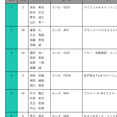
1
2
清水 和夫
スバル GC8
アイフェルＮＡＶＩイン
鈴木 正文
青木 禎之
山口 幸一
2
39
塚原 久
ホンダ AP1
グランツーリスモＳ２０
大谷 秀雄
加藤 哲也
市嶋 樹
3
14
廣田 光一
スバル GC8
ＦＨＩ 自動車部 イン
長田 和富
前田 一郎
遠藤 誠
4
3
仲田 祥健
マツダ FD3S
杉戸宿ＢＰμオウルージ
保田 健雄
関口 智音
5
52
中川 隆正
ホンダ EK4
プライベ-タ-ＭＥＣＣＡ
中田 幸児
児玉 哲哉
中山 松雄
6
6
荒川 高生
ホンダ EK9
ＲＡＹＢＲＩＣ・メッカ