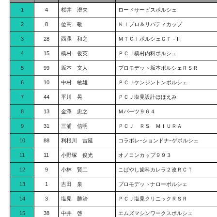
1
4
桜井 澄夫
ロードサービスポルシェ
2
8
位高 敬
ＫＩプロ＆リバティカップ
3
28
西澤 和之
ＭＴＣＩポルシェＧＴ－II
4
15
橋村 俊英
ＰＣＪ橋村内科ポルシェ
5
99
坂本 文人
プロモデット坂本ポルシェＲＳＲ
6
10
中村 敏雄
ＰＣＪケンジントンポルシェ
7
44
平川 晃
ＰＣＪ塩見設計ほほえみ
8
13
金澤 忠之
Ｍパーツ９６４
9
31
三浦 信明
ＰＣＪ ＲＳ ＭＩＵＲＡ
10
88
利根川 吉延
コラボレｰションドナｰゲポルシェ
11
11
小野塚 俊光
オノコンカップ９９３
12
9
小林 賢二
こばやし歯科カレラ２改ＲＣＴ
13
1
吉田 泉
プロモデットナローポルシェ
14
3
塩見 勝治
ＰＣＪ塩見クリニックＲＳＲ
15
38
中井 啓
エムズマシンワークスポルシェ