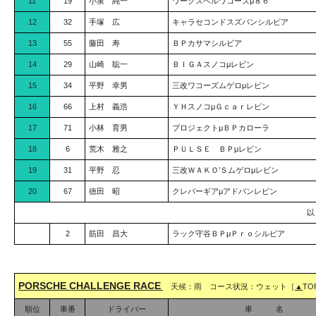
11
19
小泉 純一
ワークスベルワコーズμ８６
12
32
手塚 広
キャラセコンドスズバンシルビア
13
55
藤田 寿
ＢＰカサマシルビア
14
29
山崎 聡一
ＢＩＧＡスノコμレビン
15
34
平野 幸男
三改ワコーズムゲロμレビン
16
66
上村 義浩
ＹＨスノコμＧｃａｒレビン
17
71
小林 育男
プロジェクトμＢＰカローラ
18
6
荒木 雅之
ＰＵＬＳＥ ＢＰμレビン
19
31
平野 忍
三改ＷＡＫＯ’Ｓムゲロμレビン
20
67
徳田 昭
クレバーギアμアドバンレビン
2
筋田 昌大
ラック守谷ＢＰμＰｒｏシルビア
PORSCHE CHALLENGE RACE
天候：雨 コース状況：ウェット［
▲
TO
順位
車番
ドライバー
車 名