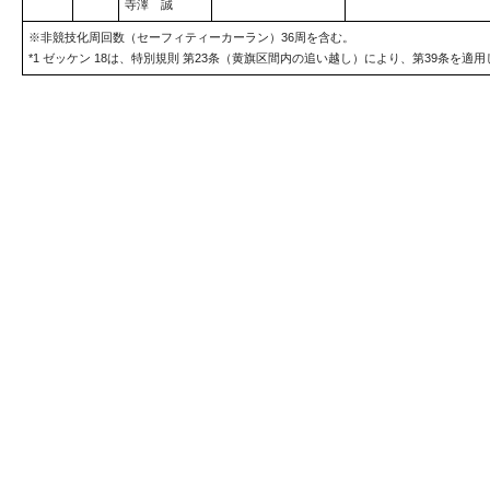
寺澤 誠
※非競技化周回数（セーフィティーカーラン）36周を含む。
*1 ゼッケン 18は、特別規則 第23条（黄旗区間内の追い越し）により、第39条を