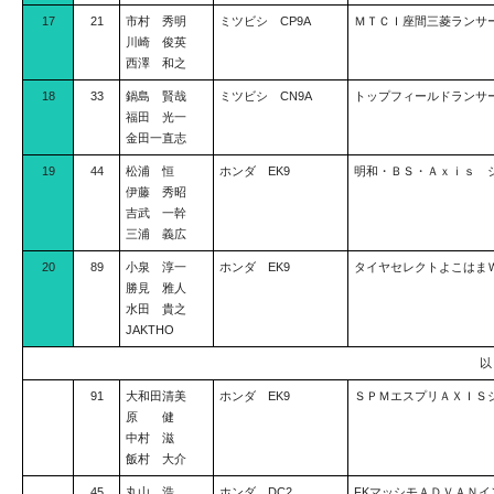
17
21
市村 秀明
ミツビシ CP9A
ＭＴＣＩ座間三菱ランサ
川崎 俊英
西澤 和之
18
33
鍋島 賢哉
ミツビシ CN9A
トップフィールドランサ
福田 光一
金田一直志
19
44
松浦 恒
ホンダ EK9
明和・ＢＳ・Ａｘｉｓ 
伊藤 秀昭
吉武 一幹
三浦 義広
20
89
小泉 淳一
ホンダ EK9
タイヤセレクトよこはま
勝見 雅人
水田 貴之
JAKTHO
91
大和田清美
ホンダ EK9
ＳＰＭエスプリＡＸＩＳ
原 健
中村 滋
飯村 大介
45
丸山 浩
ホンダ DC2
FKマッシモＡＤＶＡＮイ