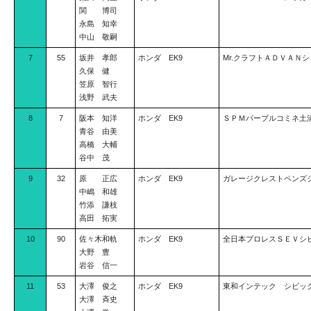
関 博司
永島 知幸
中山 敬嗣
7
55
坂井 孝郎
ホンダ EK9
Mr.クラフトＡＤＶＡＮ
久保 健
笠原 智行
浅野 武夫
8
7
阪本 知洋
ホンダ EK9
ＳＰＭパープルコミネ土
青谷 由美
高橋 大輔
谷中 茂
9
32
原 正広
ホンダ EK9
ガレージクレストペンズ
中嶋 和雄
竹添 謙枝
高田 拓実
10
90
佐々木和軌
ホンダ EK9
全日本プロレスＳＥＶシ
大野 豊
岩谷 信一
11
53
大澤 俊之
ホンダ EK9
東和インテック シビッ
大澤 斉史