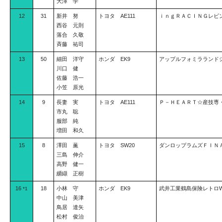
大澤 学
12
31
新井 努
トヨタ AE111
ｉｎｇＲＡＣＩＮＧレビ
西谷 元則
落合 久敬
斉藤 祐司
13
50
細田 洋守
ホンダ EK9
アップルフォミラランド
川口 健
佐藤 浩一
小笠 原光
14
9
長妻 実
トヨタ AE111
Ｐ－ＨＥＡＲＴ☆産技専
市丸 聡
服部 純
増田 和久
15
8
澤田 薫
トヨタ SW20
ダンロップラムズＦＩＮ
三島 伸介
高野 健一
纐纈 正樹
16
18
小林 守
ホンダ EK9
武井工業鶴島保険レトロ
*1
中山 美津
鳥居 達矢
松村 俊治