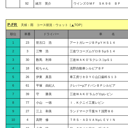
92
緒方 英介
ウインズＯＭＦ ＳＫ９６ ＢＰ
P-FR
天候：雨 コース状況：ウェット［
▲
TOP］
順位
車番
ドライバー
車 名
1
23
世古口 浩
アートガレージＢＰμＹＨＳ１４
2
3
三幣 浩
三改ワコーズムゲロＢＳμＳ１４
3
30
数馬 利幸
三改ＷＡＫＯ’ＳクレスコμＳ１
4
18
松ちゃん
浅野自動車シルビアＢＰ
5
26
伊東 真吾
車工房リキＤＹＣ山口歯科Ｓ１３
6
61
平塚 由紀人
クレバーμアドバンＢＰシルビア
7
39
守 勝美
三改ＷＡＫＯ’Ｓムゲロμレビン
8
77
小山 一徳
Ｉ．Ｋクニイ工業レビン
9
27
三上 和美
ランドマーク千葉ＮＴ浅野８６
10
4
高野 修
ＴＲＳ・ＡＤＶＡＮμＬＥＶＩＮ