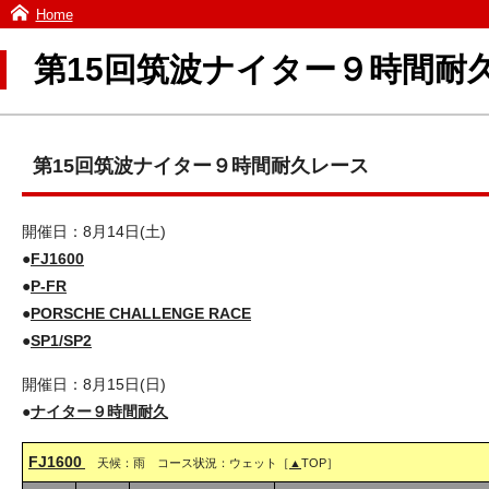
Home
第15回筑波ナイター９時間耐
第15回筑波ナイター９時間耐久レース
開催日：8月14日(土)
●
FJ1600
●
P-FR
●
PORSCHE CHALLENGE RACE
●
SP1/SP2
開催日：8月15日(日)
●
ナイター９時間耐久
FJ1600
天候：雨 コース状況：ウェット［
▲
TOP］