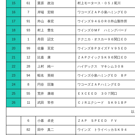
15
61
栗原 政治
村上モータース・０５Ｊ尾川
16
7
岸端 宏樹
ワコーズＺＡＰ小泉ハミングＥＤ
17
91
外山 泰宏
ウインズ９４ＧＯＲＯ外山製作所
18
93
村上 豊生
ウインズＯＭＦ ハミングバード
19
1
舟田 詔文
テクニカ・オスカー９６関口ＥＤ
20
99
佐藤 至宏
ウインズＢＰタイズＦＶ９５ＥＤ
21
12
比嘉 康
ＺＡＰクイックＳＫ９６関口ＥＤ
22
28
上村 純一
ハイデックス マキシム３０８
23
94
蝦名 英樹
ウインズ小泉ハミングＥＤ ＢＰ
24
8
円谷 匡隆
ワコーズＺＡＰハミングＥＤ
25
55
荒井 康雄
ＥＸＣＥＥＤ ３０７関口
26
11
武田 常作
ＣＪＲエクシード ＳＫ９１ＢＰ
6
小暮 卓史
ＺＡＰ ＳＰＥＥＤ ＦＶ
82
田中 真二
ウインズ トライベッカＳＫ９４