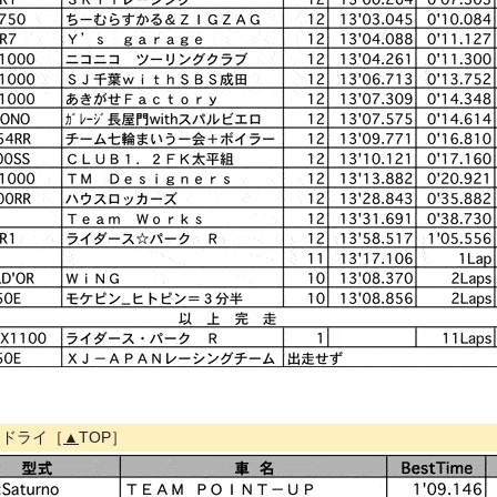
k :ドライ［
▲
TOP］