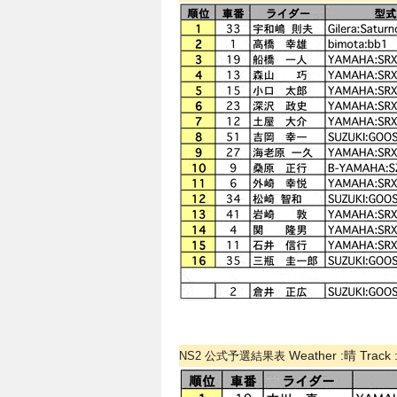
Weather :晴 Trac
NS2 公式予選結果表