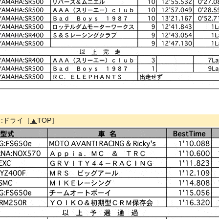
ck :ドライ［
▲
TOP］