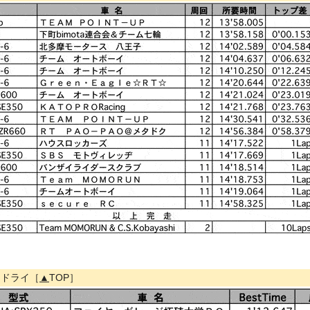
k :ドライ［
▲
TOP］