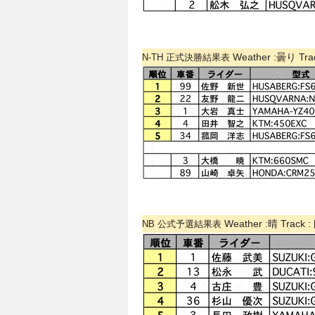
Weather :曇り Tr
N-TH 正式決勝結果表
Weather :晴 Trac
NB 公式予選結果表