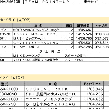
ack :ドライ［
▲
TOP］
k :ドライ［
▲
TOP］