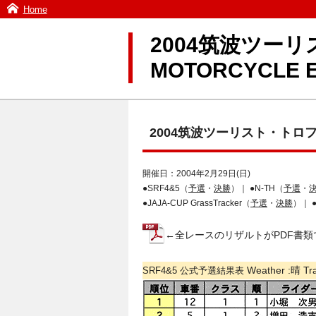
Home
2004筑波ツーリス
MOTORCYCLE 
2004筑波ツーリスト・トロフィー i
開催日：2004年2月29日(日)
●SRF4&5（
予選
・
決勝
）｜ ●N-TH（
予選
・
●JAJA-CUP GrassTracker（
予選
・
決勝
）｜ ●
←全レースのリザルトがPDF書
Weather :晴 T
SRF4&5 公式予選結果表