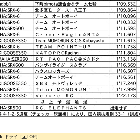
ack :ドライ［
▲
TOP］