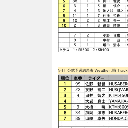
Weather :晴 Tra
N-TH 公式予選結果表