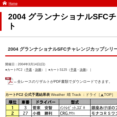
Home
2004 グランナショナルSF
ト
2004 グランナショナルSFCチャレンジカップシリ
開催日：2004年3月14日(日)
●カートFC2（
予選
・
決勝
）｜ ●カートS125（
予選
・
決勝
）｜
←全レースのリザルトがPDF書類でダウンロードできます。
カートFC2 公式予選結果表
Weather :晴 Track ：ドライ［
▲
TOP］