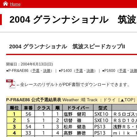
Home
2004 グランナショナル 筑波
2004 グランナショナル 筑波スピードカップII
開催日：2004年6月13日(日)
●P-FR&AE86（
予選
・
決勝
）｜ ●P1400（
予選
・
決勝
）｜ ●P1600（
予選
・
決
←全レースのリザルトがPDF書類でダウンロードできます。
P-FR&AE86 公式予選結果表
Weather :晴 Track ：ドライ［
▲
TOP