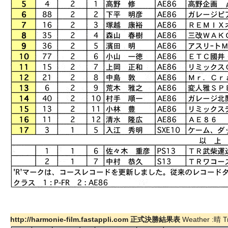
http://harmonie-film.fastappli.com 正式決勝結果表
Weather :晴