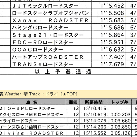
果表
Weather :晴 Track ：ドライ［
▲
TOP］