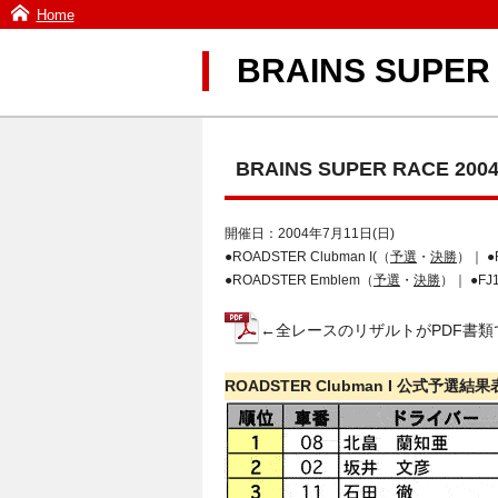
Home
BRAINS SUPE
BRAINS SUPER RACE 200
開催日：2004年7月11日(日)
●ROADSTER Clubman I(（
予選
・
決勝
）｜ ●R
●ROADSTER Emblem（
予選
・
決勝
）｜ ●FJ
←全レースのリザルトがPDF書
ROADSTER Clubman I 公式予選結果