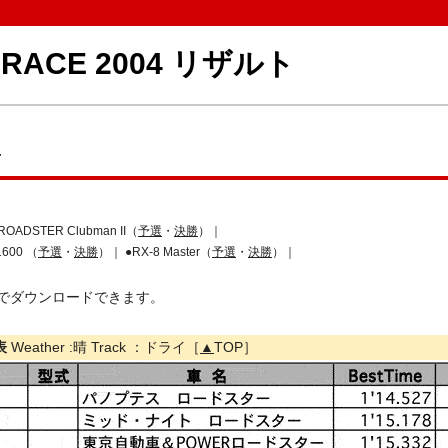
R RACE 2004 リザルト
4
OADSTER Clubman II（
予選
・
決勝
）｜
1600 （
予選
・
決勝
）｜ ●RX-8 Master（
予選
・
決勝
）｜
類でダウンロードできます。
表
Weather :晴 Track ：ドライ［
▲
TOP］