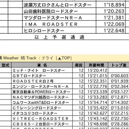
表
Weather :晴 Track ：ドライ［
▲
TOP］