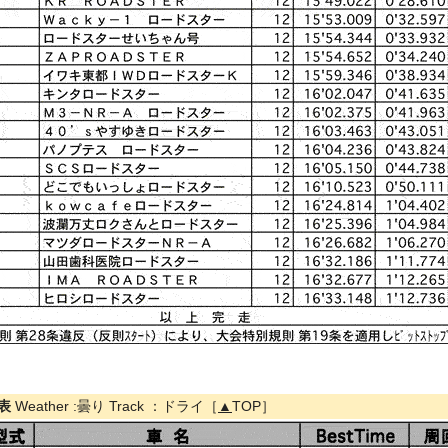
果表
Weather :曇り Track ：ドライ［
▲
TOP］