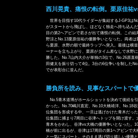
西川晃貴、痛恨の転倒。栗原佳祐vs
世界を目指す10代ライダーが集結するJ-GP3はNo
がスタートから飛ばし、ほどなく独走へ持ち込んだ
目の第2ヘアピンで若さが出て痛恨の転倒。この結果、
野涼とNo.13栗原佳祐の優勝争いとなった。両者
ら栗原、水野の順で最終ラップへ突入。最後は横並
ーナーを立ち上がり、栗原がタイム差なしで水野に
勝した。No.7山内大介が単独の3位で、No.26原直樹
田健太を振り切って4位。3台の6位争いを制したNo
でが表彰台に並んだ。
勝負所を読み、見事なスパートで
No.5青木道博がホールショットを決めて後続を
かった。No.70嶋川直宏、No.10大橋靖洋、No.18
位集団を形成する中、一旦は逃げかけた青木だった
位集団に捕まり7周目に谷津へトップを開け渡す。
青木をかわし、谷津vs大橋の優勝争いとなった。1
橋が前に出るが、谷津は17周目の第1ヘアピンで大
と一気にスパート。そのまま逃げ切り嬉しい優勝と