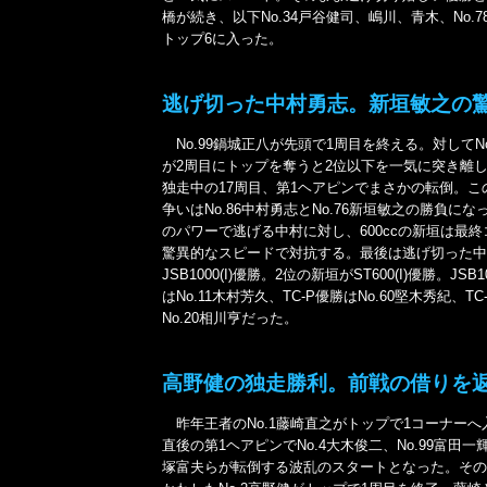
橋が続き、以下No.34戸谷健司、嶋川、青木、No.
トップ6に入った。
逃げ切った中村勇志。新垣敏之の
No.99鍋城正八が先頭で1周目を終える。対してNo
が2周目にトップを奪うと2位以下を一気に突き離
独走中の17周目、第1ヘアピンでまさかの転倒。こ
争いはNo.86中村勇志とNo.76新垣敏之の勝負になった
のパワーで逃げる中村に対し、600ccの新垣は最
驚異的なスピードで対抗する。最後は逃げ切った中
JSB1000(I)優勝。2位の新垣がST600(I)優勝。JSB1
はNo.11木村芳久、TC-P優勝はNo.60堅木秀紀、TC
No.20相川亨だった。
高野健の独走勝利。前戦の借りを
昨年王者のNo.1藤崎直之がトップで1コーナーへ
直後の第1ヘアピンでNo.4大木俊二、No.99富田一輝
塚富夫らが転倒する波乱のスタートとなった。その