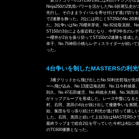
新カテゴリーのST250/150には9台のマシンが
Ninja250の2気筒パワーを活かしたNo.6折尾弘史
先行し、そのままライバルを寄せ付けず逃げ切りを
で2連勝を飾った。2位には同じくST250のNo.20
た。3位争いはNo.76櫻井芽依、No.82佐取克樹、No
ST150の3台による接近戦となり、中学3年生のレ
ー櫻井が2台を振り切ってST150の2連勝を達成した。
幸子、No.75神田小桃らレディスライダーが続いて
った。
4台争いを制したMASTERSの利光
3番グリッドから飛び出したNo.50利光哲哉が先
ーへ飛び込み、No.13渡辺海志郎、No.11今村雄基、
則久、No.47石田健児、No.46徳永大輔、No.36黒
がトップグループを形成した。レース中盤になると
村、石田、黒田の4台が抜け出して優勝争いを展開
始、集団を引っ張り続けた利光が逃げ切って嬉しい
した。石田、黒田と続いて上位3台はMASTERSク
最終ラップまで総合2位を守っていた今村は4位に
のTC600優勝となった。