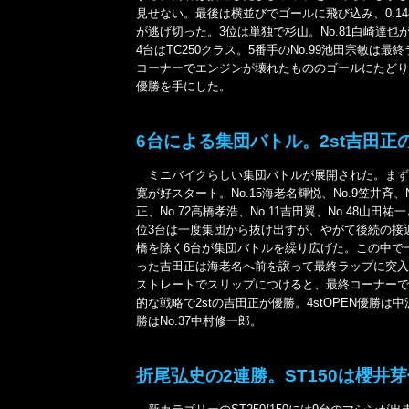
見せない。最後は横並びでゴールに飛び込み、0.14
が逃げ切った。3位は単独で杉山。No.81白崎達也
4台はTC250クラス。5番手のNo.99池田宗敏は最
コーナーでエンジンが壊れたもののゴールにたどり着
優勝を手にした。
6台による集団バトル。2st吉田正
ミニバイクらしい集団バトルが展開された。まずN
寛が好スタート。No.15海老名輝悦、No.9笠井斉、N
正、No.72高橋孝浩、No.11吉田翼、No.48山田
位3台は一度集団から抜け出すが、やがて後続の接
橋を除く6台が集団バトルを繰り広げた。この中で
った吉田正は海老名へ前を譲って最終ラップに突入
ストレートでスリップにつけると、最終コーナーで
的な戦略で2stの吉田正が優勝。4stOPEN優勝は中沢
勝はNo.37中村修一郎。
折尾弘史の2連勝。ST150は櫻井