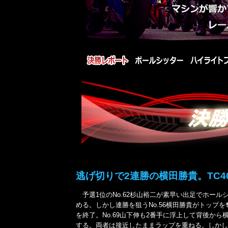
逃げ切りで2連勝の横田勝貴。TC4
予選1位のNo.62杉山裕二が素早い出足でホール
める。しかし連勝を狙うNo.56横田勝貴がトップを
を終了。No.69山下伸も2番手に浮上して背後から
する。両者は接近したままラップを重ねる。しかし