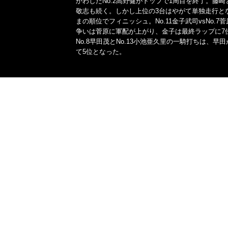
かわしたNo.2高野健がトップで1周目を終了。藤崎と
敬志も続く。しかし上位の3台はやがて単独走行と
まの順位でフィニッシュ。No.11金子武司vsNo.7
争いは菅原に軍配が上がり、金子は最終ラップに7
No.8早田茂とNo.13小池亜久里の一騎打ちは、早
て5位となった。