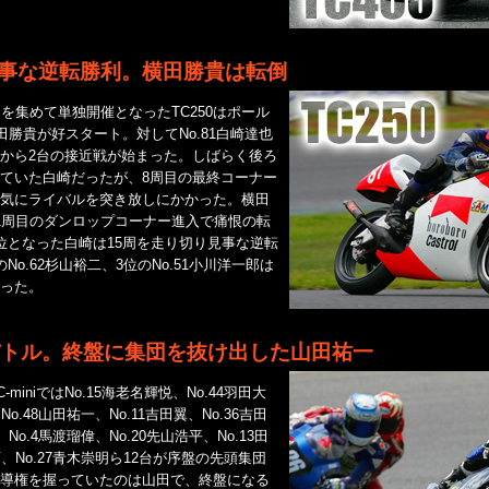
。
事な逆転勝利。横田勝貴は転倒
を集めて単独開催となったTC250はポール
横田勝貴が好スタート。対してNo.81白崎達也
から2台の接近戦が始まった。しばらく後ろ
ていた白崎だったが、8周目の最終コーナー
気にライバルを突き放しにかかった。横田
1周目のダンロップコーナー進入で痛恨の転
位となった白崎は15周を走り切り見事な逆転
No.62杉山裕二、3位のNo.51小川洋一郎は
った。
バトル。終盤に集団を抜け出した山田祐一
miniではNo.15海老名輝悦、No.44羽田大
No.48山田祐一、No.11吉田翼、No.36吉田
、No.4馬渡瑠偉、No.20先山浩平、No.13田
斉、No.27青木崇明ら12台が序盤の先頭集団
導権を握っていたのは山田で、終盤になる