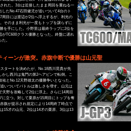
された。3台は近接したまま周回を重ねる一
したNo.47石田健児が追いついて4台のト
7周目には渡辺が2位へ浮上するが、利光の
。そのまま利光が一度もトップを譲らずに
S優勝を手にした。小野里は最終ラップに2位を
辺がTC600クラス優勝となった。終盤に遅れ
った。
ティーンが激突。赤旗中断で優勝は山元聖
スタートを決めたが、No.18西川晃貴が先
しかし西川は鬼門の第2ヘアピンで転倒。こ
原佳祐とNo.12天野雄太の優勝争いとなった。
聖が追いついてバトルは激しさを増す。山元は
ーで天野を攻略して2位に浮上。さらに14周目
プに立つ。対して栗原が15周目にトップを奪
赤旗が提示され規定により14周終了時点で
15才の山元、2位は14才の栗原、3位は13