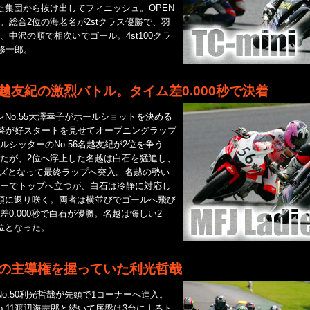
た集団から抜け出してフィニッシュ。OPEN
。総合2位の海老名が2stクラス優勝で、羽
、中沢の順で相次いでゴール。4st100クラ
村修一郎。
越友紀の激烈バトル。タイム差0.000秒で決着
No.55大澤幸子がホールショットを決める
石玲菜が好スタートを見せてオープニングラップ
ルシッターのNo.56名越友紀が2位を争う
たが、2位へ浮上した名越は白石を猛追し、
ーズとなって最終ラップへ突入。名越の勢い
ーでトップへ立つが、白石は冷静に対応し
頭に返り咲く。両者は横並びでゴールへ飛び
0.000秒で白石が優勝。名越は悔しい2
位となった。
の主導権を握っていた利光哲哉
o.50利光哲哉が先頭で1コーナーへ進入。
No.11渡辺海志郎と続いて序盤は3台によるト