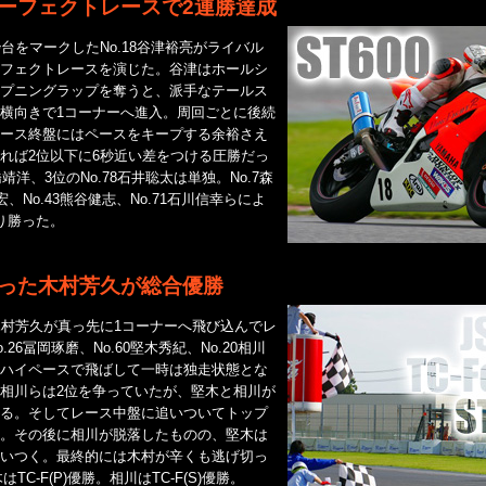
ーフェクトレースで2連勝達成
台をマークしたNo.18谷津裕亮がライバル
フェクトレースを演じた。谷津はホールシ
プニングラップを奪うと、派手なテールス
横向きで1コーナーへ進入。周回ごとに後続
ース終盤にはペースをキープする余裕さえ
れば2位以下に6秒近い差をつける圧勝だっ
橋靖洋、3位のNo.78石井聡太は単独。No.7森
宏、No.43熊谷健志、No.71石川信幸らによ
り勝った。
った木村芳久が総合優勝
1木村芳久が真っ先に1コーナーへ飛び込んでレ
26冨岡琢磨、No.60堅木秀紀、No.20相川
ハイペースで飛ばして一時は独走状態とな
相川らは2位を争っていたが、堅木と相川が
る。そしてレース中盤に追いついてトップ
。その後に相川が脱落したものの、堅木は
いつく。最終的には木村が辛くも逃げ切っ
はTC-F(P)優勝。相川はTC-F(S)優勝。