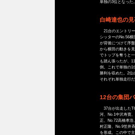
単独の3位となった
白崎達也の見
21台のエントリー
シッターのNo.56
が背後につけて序盤
から横田の動きを見
でトップを奪うと一
も踏ん張ったが、1
倒。これで単独の1
勝利を収めた。2位の
それぞれ単独走行だ
12台の集団
37台が出走したTC-
河、No.1中沢寿寛、
正、No.72高橋孝浩
村正隆、No.9笠井
を形成。この中で主