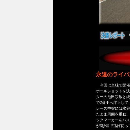
永遠のライバ
今回は単独で開催され
ホールショットを決
ターの池田宗敏と続
で2番手へ浮上して
レース中盤には水谷
たまま周回を重ね、
ックマーカーをパス
が3秒差で逃げ切っ