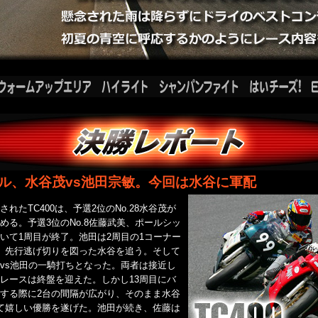
ル、水谷茂vs池田宗敏。今回は水谷に軍配
たTC400は、予選2位のNo.28水谷茂が
める。予選3位のNo.8佐藤武美、ポールシッ
いて1周目が終了。池田は2周目の1コーナー
、先行逃げ切りを図った水谷を追う。そして
vs池田の一騎打ちとなった。両者は接近し
レースは終盤を迎えた。しかし13周目にバ
する際に2台の間隔が広がり、そのまま水谷
て嬉しい優勝を遂げた。池田が続き、佐藤は