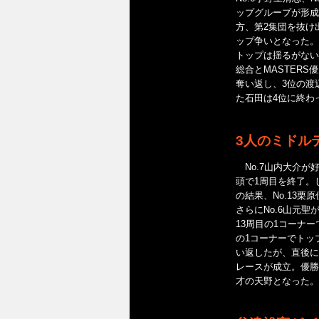
ップグループが形成
方、第2集団を抜け出
ップ争いとなった。
トップは揺るがない
総合とMASTER
奪い返し、3位の渡
た石田は4位に終わ
3人のミドル
No.7山内大介が好
頭で1周目を終了。
の結果、No.13栗
さらにNo.6山元
13周目の1コーナ
の1コーナーでトッ
い返したが、直後に
レースが成立。優勝は
才の天野となった。