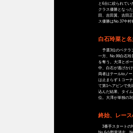
と6台に絞られてい
クラス優勝となった
田、吉田翼、吉田正
ス優勝はNo.37中
白石玲菜と名
予選3位のベテラン
一方、No.99白
を奪う。大澤とポー
中、白石が逃げかけ
両者はテールtoノ
は止まらず１コーナ
て第1ヘアピンで先
込んだ結果、タイム差
位。大澤が単独の3
終始、レース
3番手スタートのN
No.6小野里清志、