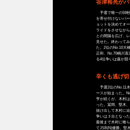
谷津裕亮がパ
予選で唯一の59秒
を寄せ付けないパー
ョットを決めてオー
ライドをさせながら
との間隔を広げ、レ
見せた。終わってみ
た。2位のNo.10大
正和、No.70嶋川直
る4位争いは森が競
辛くも逃げ切
予選2位のNo.1
ースが始まった。No.
亨が続くが、木村は
った。冨岡、堅木、
抜け出して木村に迫
争いは３台となった
最後まで木村に喰ら
てJSB(N)優勝。堅木