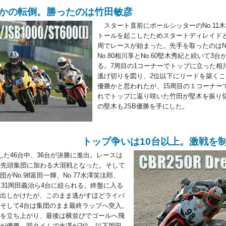
かの転倒。勝ったのは竹田敏彦
スタート直前にポールシッターのNo.11
トールを起こしたためスタートディレイドと
周でレースが始まった。先手を取ったのはNo
No.80相川享とNo.60堅木秀紀と続いて3
る。7周目の1コーナーでトップに立った相
逃げ切りを図り、2位以下にリードを築く
優勝かと思われたが、15周目の１コーナー
れでトップに返り咲いた竹田が堅木を振り
の堅木もJSB優勝を手にした。
トップ争いは10台以上。激戦を
た46台中、36台が決勝に進出。レースは
が先頭集団に加わる大混戦となった。そして
がNo.98富田一輝、No.77水澤笑汰郎、
No.31岡田義治ら4台に絞られる。終盤に入る
出しかけたが、このまま逃がすほどライバ
そして4台は集団のまま最終ラップへ突入。
を立ち上がり、最後は横並びでゴールへ飛
が優勝。同タイムで水澤が2位。以下岡田、