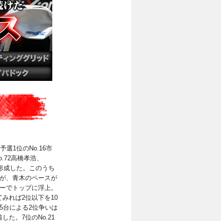
選1位のNo.16市
o.72高橋孝浩、
を形成した。このうち
たが、青木のペースが
ナーでトップに浮上。
みれば2位以下を10
5台による2位争いは
た。7位のNo.21