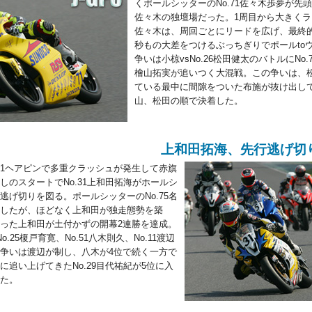
くポールシッターのNo.71佐々木歩夢が先
佐々木の独壇場だった。1周目から大きく
佐々木は、周回ごとにリードを広げ、最終的
秒もの大差をつけるぶっちぎりでポールto
争いは小椋vsNo.26松田健太のバトルにNo.7
檜山拓実が追いつく大混戦。この争いは、
ている最中に間隙をついた布施が抜け出し
山、松田の順で決着した。
上和田拓海、先行逃げ切
1ヘアピンで多重クラッシュが発生して赤旗
しのスタートでNo.31上和田拓海がホールシ
逃げ切りを図る。ポールシッターのNo.75名
したが、ほどなく上和田が独走態勢を築
った上和田が土付かずの開幕2連勝を達成。
.25榎戸育寛、No.51八木則久、No.11渡辺
争いは渡辺が制し、八木が4位で続く一方で
に追い上げてきたNo.29目代祐紀が5位に入
た。