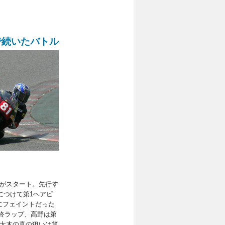
で続いたバトル
がスタート。先行す
後につけて第1ヘアピ
にフェイントだった
終ラップ、高野は第
し大木の真の狙いは第