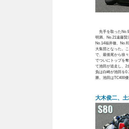
先手を取ったNo.9
明満、No.21遠藤賢
No.14福井徹、N
大集団となった。こ
で、最後尾から徐々
でついにトップを奪
て池田が追走し、2
負は白崎が池田を0.
勝。池田はTC400
大木俊二、土