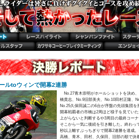
ールtoウィンで開幕2連勝
No.27青木崇明がホールショットを決め、予
橋貴志、No.9旧部美夫、No.10田村正隆、N
No.25久保田誠二の6台が序盤の先頭集団
開幕戦覇者の市橋は2周ほど様子を見てい
上がらないと判断するや3周目の最終コー
そこから一気に後続を引き離した。終わって
秒以上離すぶっちぎりで開幕2連勝を達成。
高橋、青木、田村、久保田、旧部の順で決着し