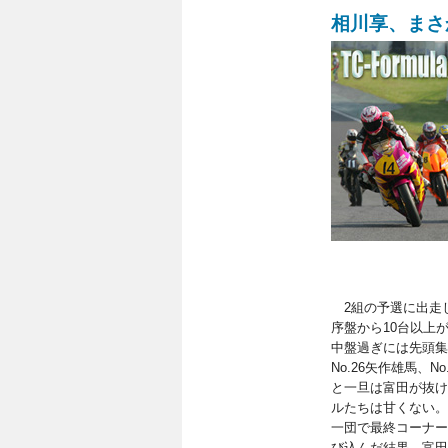
相川享、まさ
2組の予選に出走し
序盤から10台以上
中盤過ぎには先頭集団
No.26矢作雄馬、
と一旦は富田が抜け
ルたちは甘くない。
一団で最終コーナー
び込んだ結果、富田