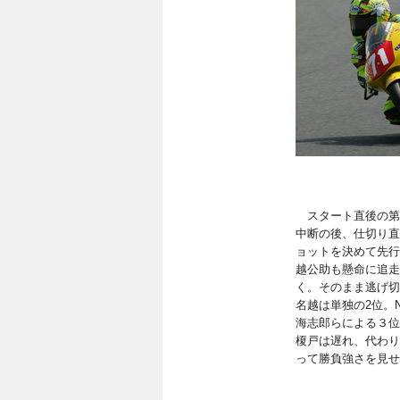
スタート直後の第
中断の後、仕切り直
ョットを決めて先行
越公助も懸命に追走
く。そのまま逃げ切
名越は単独の2位。No
海志郎らによる３位
榎戸は遅れ、代わり
って勝負強さを見せ