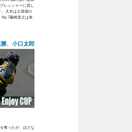
なプレッシャーに屈し
す。大木は土壇場の
No.7藤崎直之は単
連勝、小口太郎
トを奪ったが、ほどな