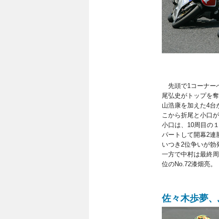
先頭で1コーナーへ飛
尾弘史がトップを奪っ
山浩康を加えた4台
こから折尾と小口が
小口は、10周目の
パートして開幕2連
いつき2位争いが勃
一方で中村は最終周に転
位のNo.72漆畑亮。
佐々木歩夢、