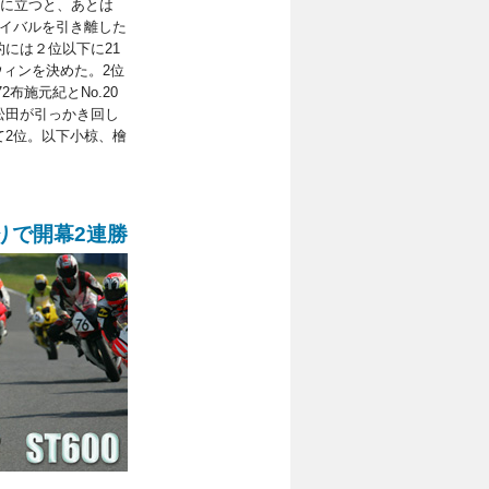
頭に立つと、あとは
ライバルを引き離した
には２位以下に21
ウィンを決めた。2位
2布施元紀とNo.20
松田が引っかき回し
て2位。以下小椋、檜
りで開幕2連勝