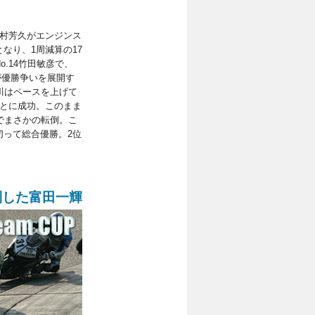
木村芳久がエンジンス
なり、1周減算の17
.14竹田敏彦で、
台が優勝争いを展開す
川はペースを上げて
ことに成功。このまま
でまさかの転倒。こ
切って総合優勝。2位
制した富田一輝