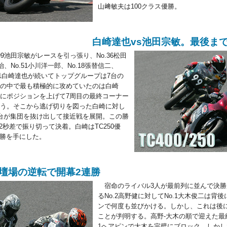
山﨑敏夫は100クラス優勝。
白崎達也vs池田宗敏。最後ま
9池田宗敏がレースを引っ張り、No.36松田
治、No.51小川洋一郎、No.18張替信二、
o.81白崎達也が続いてトップグループは7台の
の中で最も積極的に攻めていたのは白崎
にポジションを上げて7周目の最終コーナー
う。そこから逃げ切りを図った白崎に対し
台が集団を抜け出して接近戦を展開。この勝
2秒差で振り切って決着。白崎はTC250優
優勝を手にした。
壇場の逆転で開幕2連勝
宿命のライバル3人が最前列に並んで決勝
るNo.2高野健に対してNo.1大木俊二は背
ンで何度も並びかける。しかし、これは後
ことが判明する。高野-大木の順で迎えた最
1ヘアピンで大木を完璧にブロック。しか