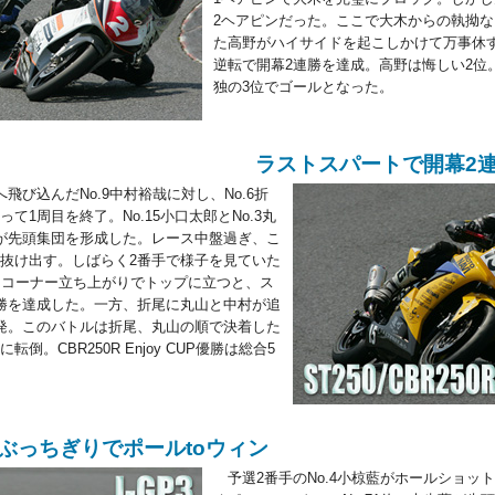
2ヘアピンだった。ここで大木からの執拗
た高野がハイサイドを起こしかけて万事休
逆転で開幕2連勝を達成。高野は悔しい2位。
独の3位でゴールとなった。
ラストスパートで開幕2
び込んだNo.9中村裕哉に対し、No.6折
て1周目を終了。No.15小口太郎とNo.3丸
が先頭集団を形成した。レース中盤過ぎ、こ
抜け出す。しばらく2番手で様子を見ていた
１コーナー立ち上がりでトップに立つと、ス
勝を達成した。一方、折尾に丸山と中村が追
発。このバトルは折尾、丸山の順で決着した
倒。CBR250R Enjoy CUP優勝は総合5
ぶっちぎりでポールtoウィン
予選2番手のNo.4小椋藍がホールショッ