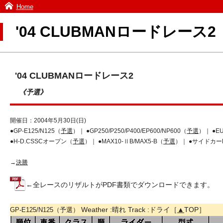
Home
'04 CLUBMANロードレース
'04 CLUBMANロードレース2
《予選》
開催日：2004年5月30日(日)
●GP-E125/N125（
予選
）｜ ●GP250/P250/P400/EP600/NP600（
予選
）｜ ●EU
●H-D.CSSCオープン（
予選
）｜ ●MAX10-ⅡB/MAX5-B（
予選
）｜ ●サイドカーF
→
決勝
←全レースのリザルトがPDF書類でダウンロードできます。
Weather :晴れ Track :ドライ［
▲
TOP］
GP-E125/N125（予選）