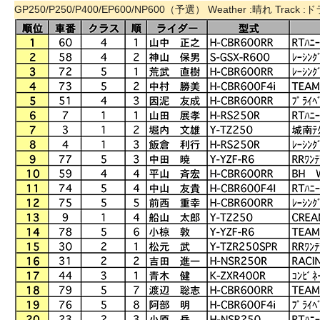
GP250/P250/P400/EP600/NP600（予選）
Weather :晴れ Track 