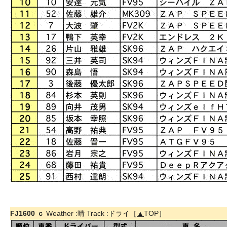
FJ1600 ｃ
Weather :晴 Track :ドライ［
▲
TOP］