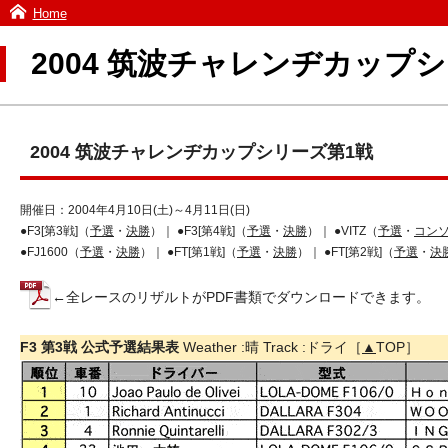
Home
2004 筑波チャレンヂカップ
2004 筑波チャレンヂカップシリーズ第1戦
開催日：2004年4月10日(土)～4月11日(日)
●F3[第3戦]（
予選
・
決勝
）｜ ●F3[第4戦]（
予選
・
決勝
）｜ ●VITZ（
予選
・
コンソ
●FJ1600（
予選
・
決勝
）｜ ●FT[第1戦]（
予選
・
決勝
）｜ ●FT[第2戦]（
予選
・
決
←全レースのリザルトがPDF書類でダウンロードできます。
F3 第3戦 公式予選結果表
Weather :晴 Track :ドライ［
▲
TOP］