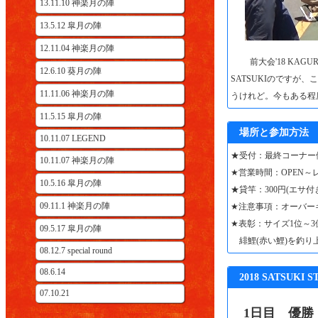
13.11.10 神楽月の陣
13.5.12 皐月の陣
12.11.04 神楽月の陣
前大会'18 KAGUR
12.6.10 葵月の陣
SATSUKIのです
11.11.06 神楽月の陣
うけれど。今もある程
11.5.15 皐月の陣
場所と参加方法
10.11.07 LEGEND
★受付：最終コーナー
10.11.07 神楽月の陣
★営業時間：OPEN
10.5.16 皐月の陣
★貸竿：300円(エ
09.11.1 神楽月の陣
★注意事項：オーバー
★表彰：サイズ1位～3
09.5.17 皐月の陣
緋鯉(赤い鯉)を釣り
08.12.7 special round
08.6.14
2018 SATSUKI 
07.10.21
1日目 優勝 