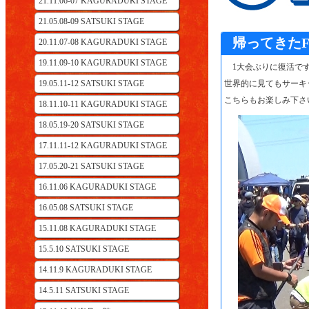
21.11.06-07 KAGURADUKI STAGE
21.05.08-09 SATSUKI STAGE
帰ってきたF/
20.11.07-08 KAGURADUKI STAGE
19.11.09-10 KAGURADUKI STAGE
1大会ぶりに復活です！筑
19.05.11-12 SATSUKI STAGE
世界的に見てもサーキ
こちらもお楽しみ下さ
18.11.10-11 KAGURADUKI STAGE
18.05.19-20 SATSUKI STAGE
17.11.11-12 KAGURADUKI STAGE
17.05.20-21 SATSUKI STAGE
16.11.06 KAGURADUKI STAGE
16.05.08 SATSUKI STAGE
15.11.08 KAGURADUKI STAGE
15.5.10 SATSUKI STAGE
14.11.9 KAGURADUKI STAGE
14.5.11 SATSUKI STAGE