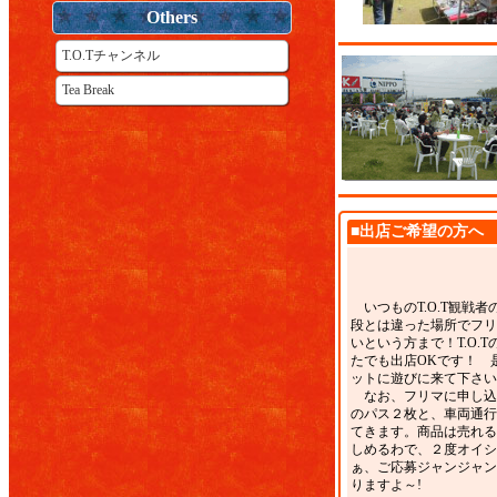
Others
T.O.Tチャンネル
Tea Break
■出店ご希望の方へ
いつものT.O.T観戦者
段とは違った場所でフリ
いという方まで！T.O.
たでも出店OKです！ 
ットに遊びに来て下さい
なお、フリマに申し込
のパス２枚と、車両通行
てきます。商品は売れる
しめるわで、２度オイシ
ぁ、ご応募ジャンジャン
りますよ～!