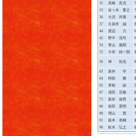
31
髙橋 良充
33
佐々木 重之
36
大沼 邦康
37
久保井 誠
44
渡辺 力
45
野中 浩司
54
青山 義昭
55
今井 純一朗
58
神 拓也
63
新井 学
64
阿部 勝
65
茅根 諭
67
清田 宗雅
75
新井 徳男
86
前田 憲明
88
増山 寛
91
栃本 恭輔
96
舩木 弘之