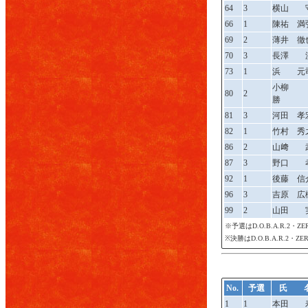
64
3
横山 
66
1
陳祐 満
69
2
薄井 徹
70
3
長澤 
73
1
浜 元
小柳
80
2
勝
81
3
河田 孝
82
1
竹村 秀
86
2
山﨑 
87
3
野口 
92
1
後藤 信
96
3
吉原 広
99
2
山田 
※予選はD.O.B.A.R.2・
※決勝はD.O.B.A.R.2・
No.
予選
氏 
1
1
本田 