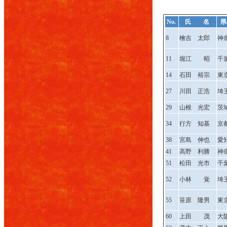
No.
氏 名
県
8
檜吉 太郎
神
11
堀江 昭
千
14
石田 裕宗
東
27
川田 正浩
埼
29
山根 光宏
茨
34
行方 知基
京
38
宮島 伸也
愛
41
高野 利勝
神
51
松田 光市
千
52
小林 覚
埼
55
笹原 隆男
東
60
上田 茂
大