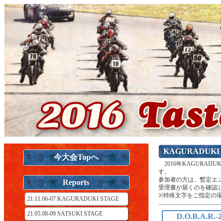
KAGURADUK
今大会Topへ
2016年KAGURA
す。
参加者の方は、暫定エ
Reports
受理書が届くのを確認
※特殊文字をご指定の
21.11.06-07 KAGURADUKI STAGE
21.05.08-09 SATSUKI STAGE
D.O.B.A.R.-