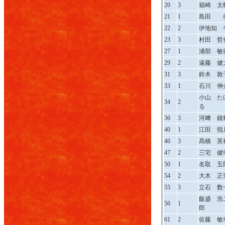
20
3
箱崎 太
21
1
島田 
22
2
伊地知 
23
3
村田 哲
27
1
浦部 敏
29
2
遠藤 健
31
3
鈴木 敦
33
1
石川 伸
小山 た
34
2
る
36
3
河﨑 鐘
40
1
江田 指
46
3
髙橋 英
47
2
三宅 健
50
1
名取 五
54
2
大木 正
55
3
立石 数
飯盛 浩
56
1
郎
61
2
佐藤 敏