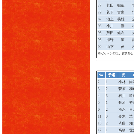
77
菅田 徹哉
79
眞下 貴史
87
池上 義雄
93
小川 勤
96
芦田 健次
98
海野 涼
99
山下 伸
※ゼッケン93は、賞典外
No.
予選
氏 
2
1
小林 尚
3
2
菅原 和
4
3
石川 勝
5
1
菅沼 芳
6
2
松永 直
11
3
鈴木 浩
15
2
斉藤 知
17
1
高橋 世