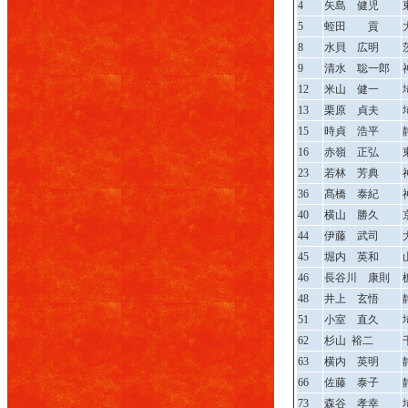
4
矢島 健児
5
蛭田 貢
8
水貝 広明
9
清水 聡一郎
12
米山 健一
13
栗原 貞夫
15
時貞 浩平
16
赤嶺 正弘
23
若林 芳典
36
髙橋 泰紀
40
横山 勝久
44
伊藤 武司
45
堀内 英和
46
長谷川 康則
48
井上 玄悟
51
小室 直久
62
杉山 裕二
63
横内 英明
66
佐藤 泰子
73
森谷 孝幸