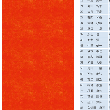
18
千葉 純一
21
外山 智幸
22
大泉 正寿
29
有間 和樹
34
菅野 政勝
38
樋口 卓
39
永山 信一
40
新井 洋一
43
中澤 健一
44
秋本 教仁
51
熊谷 勝司
53
和田 大樹
56
角田 勝
60
西河 泰弘
61
藤江 謙次
66
福島 崇浩
73
榊原 康彰
76
髙橋 龍也
77
黒川 温広
86
久保田 康三