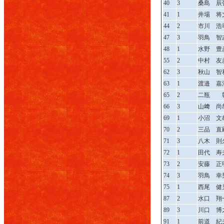
40
3
桑島 辰
41
1
井場 将
44
2
市川 浩
47
3
羽鳥 智
48
1
水野 豊
55
2
中村 友
62
3
秋山 智
63
1
渡邉 嘉
65
2
二瓶 
66
3
山﨑 尚
69
1
小沼 文
70
2
三品 直
71
3
八木 則
72
1
田代 寿
73
2
安藤 正
74
3
羽鳥 幸
75
1
西尾 健
87
2
水口 翔
89
3
川口 博
91
1
前道 紀