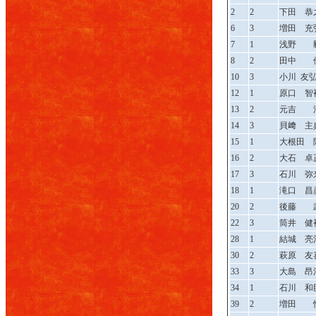
2
2
下田 恭
6
3
増田 充
7
1
浅野 
8
2
田中 
10
3
小川 友
12
1
原口 智
13
2
元吉 
14
3
貝﨑 主
15
1
大根田 
16
2
大石 卓
17
3
石川 弥
18
1
滝口 昌
20
2
後藤 
22
3
筒井 健
28
1
結城 亮
30
2
萩原 友
33
3
大島 昂
34
1
石川 和
39
2
増田 