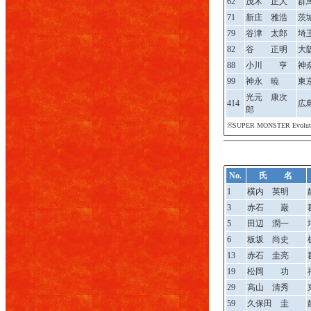
62
茂木 正人
群
71
新庄 雅浩
茨
79
谷津 太郎
埼
82
谷 正明
大
88
小川 亨
神
99
神永 暁
東
光元 康次
414
広
郎
※SUPER MONSTER Ev
No.
氏 名
1
横内 英明
3
赤石 巌
5
田辺 潤一
6
板坂 尚史
13
赤石 圭亮
19
松岡 功
29
高山 清秀
59
久保田 圭