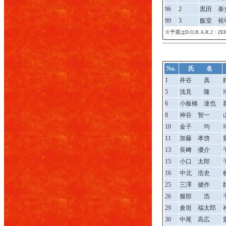
96
2
黒田 泰
99
3
飯室 裕
※予選はD.O.B.A.R.2・
No.
氏 名
1
井谷 真
5
浅見 隆
6
小板橋 達也
8
神谷 智一
10
金子 均
11
加藤 孝啓
13
長﨑 優介
15
小口 太郎
16
中北 浩史
25
三澤 健作
26
服部 浩
29
倉垣 福太郎
30
中尾 高広