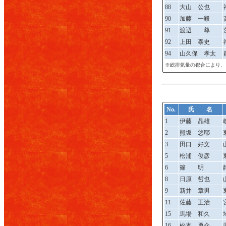
88
大山 公也
90
加藤 一毅
91
渡辺 尊
92
上田 泰史
94
山久保 孝太
※総排気量の都合により、
No.
氏 名
1
伊藤 晶雄
2
熊坂 悠耶
3
田口 好文
5
松浦 俊彦
6
篠 明
8
日原 哲也
9
新井 章男
11
佐藤 正治
15
馬場 和久
16
松本 勇介