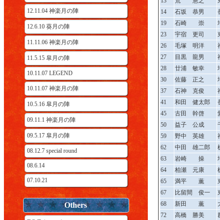
13
荒 憲之
12.11.04 神楽月の陣
14
石坂 恭男
19
石崎 崇
12.6.10 葵月の陣
23
宇宿 更司
11.11.06 神楽月の陣
26
毛塚 明洋
27
目黒 龍男
11.5.15 皐月の陣
28
廿浦 敏幸
10.11.07 LEGEND
30
佐藤 正之
10.11.07 神楽月の陣
37
石神 克俊
41
和田 健太郎
10.5.16 皐月の陣
45
古田 幹啓
09.11.1 神楽月の陣
50
益子 公成
09.5.17 皐月の陣
59
野中 英雄
62
中田 雄二郎
08.12.7 special round
63
岩崎 操
08.6.14
64
柏瀬 元康
07.10.21
65
満平 薫
67
比留間 俊一
68
新田 薫
Others
72
高橋 勝美