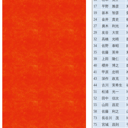
17
平野 雅彦
19
坂本 智彦
24
金井 貴史
27
廣木 利光
29
友谷 大世
32
高橋 光晴
34
佐野 泰昭
35
佐藤 英幸
39
上田 隆仁
40
櫻井 博之
41
甲原 忠明
43
深作 政克
44
古川 実希生
51
松浦 光一
52
田中 信次
55
山田 昌宏
58
佐藤 利之
73
長谷川 茂
75
宮城 昌則