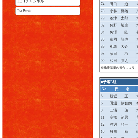
T.O.Tチャンネル
74
田口 透
Tea Break
78
小林 徹雄
79
谷津 太郎
82
狩野 勝彦
84
矢澤 隆
85
富岡 龍也
89
相馬 大介
93
藤田 巧
99
和田 弥之
※総排気量の都合により、
■予選B組
No.
氏 名
5
新堀 正
6
田辺 伊智朗
8
三浦 茂
11
髙橋 範男
12
渡辺 順一
16
貝川 勉