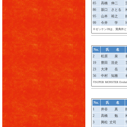
85
高橋 伸二
86
坂口 さとる
95
山本 裕之
99
今井 学
※ゼッケン39は、賞典外
No.
氏 名
2
松原 泉
19
豊田 浩史
23
大津 岳
56
中村 知雅
※SUPER MONSTER Ev
No.
氏 名
1
井谷 真
2
高橋 勉
3
興松 丈司