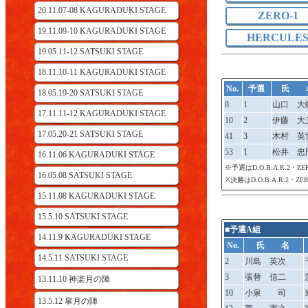
20.11.07-08 KAGURADUKI STAGE
ZERO-1
19.11.09-10 KAGURADUKI STAGE
HERCULE
19.05.11-12 SATSUKI STAGE
18.11.10-11 KAGURADUKI STAGE
No.
予選
氏 
18.05.19-20 SATSUKI STAGE
8
1
山口 大
17.11.11-12 KAGURADUKI STAGE
10
2
伊藤 大
17.05.20-21 SATSUKI STAGE
41
3
木村 英
53
1
松井 忠
16.11.06 KAGURADUKI STAGE
※予選はD.O.B.A.R.2・
16.05.08 SATSUKI STAGE
※決勝はD.O.B.A.R.2・
15.11.08 KAGURADUKI STAGE
15.5.10 SATSUKI STAGE
■予選A組
14.11.9 KAGURADUKI STAGE
No.
氏 名
14.5.11 SATSUKI STAGE
2
川島 英次
3
張替 信二
13.11.10 神楽月の陣
10
小泉 司
13.5.12 皐月の陣