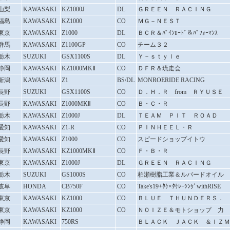
山梨
KAWASAKI
KZ1000J
DL
ＧＲＥＥＮ ＲＡＣＩＮＧ
福島
KAWASAKI
KZ1000
CO
ＭＧ－ＮＥＳＴ
東京
KAWASAKI
Z1000
DL
ＢＣＲ＆ﾊﾟｲﾝﾛｰﾄﾞ＆ﾊﾟﾌｫｰﾏﾝｽ
群馬
KAWASAKI
Z1100GP
CO
チーム３２
栃木
SUZUKI
GSX1100S
DL
Ｙ－ｓｔｙｌｅ
静岡
KAWASAKI
KZ1000MKⅡ
CO
ＤＦＲ＆琉走会
新潟
KAWASAKI
Z1
BS/DL
MONROERIDE RACING
長野
SUZUKI
GSX1100S
CO
Ｄ．Ｈ．Ｒ from ＲＹＵＳＥ
長野
KAWASAKI
Z1000MKⅡ
CO
Ｂ・Ｃ・Ｒ
栃木
KAWASAKI
Z1000J
DL
ＴＥＡＭ ＰＩＴ ＲＯＡＤ
愛知
KAWASAKI
Z1-R
CO
ＰＩＮＨＥＥＬ・Ｒ
愛知
KAWASAKI
Z1000
CO
スピードショップイトウ
長野
KAWASAKI
KZ1000MKⅡ
CO
Ｆ・Ｂ・Ｒ
東京
KAWASAKI
Z1000J
DL
ＧＲＥＥＮ ＲＡＣＩＮＧ
栃木
SUZUKI
GS1000S
CO
柏瀬樹脂工業＆ルバードオイル
岐阜
HONDA
CB750F
CO
Take's19+ﾀｹ×ﾀｹﾚｰｼﾝｸﾞwithRISE
東京
KAWASAKI
KZ1000
CO
ＢＬＵＥ ＴＨＵＮＤＥＲＳ．
東京
KAWASAKI
KZ1000
CO
ＮＯＩＺＥ＆モトショップ 力
静岡
KAWASAKI
750RS
ＢＬＡＣＫ ＪＡＣＫ ＆ＩＺＭ