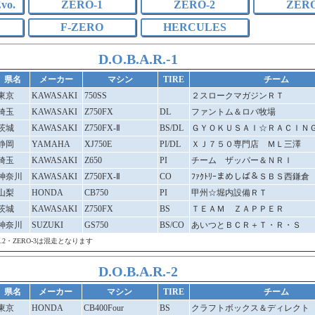
vo.
ZERO-1
ZERO-2
ZERO
F-ZERO
HERCULES
D.O.B.A.R.-1
県名
メーカー
マシン
TIRE
チーム
東京
KAWASAKI
750SS
２スロークマガジンＲＴ
埼玉
KAWASAKI
Z750FX
DL
ファントム＆ロバ牧場
茨城
KAWASAKI
Z750FX-Ⅱ
BS/DL
ＧＹＯＫＵＳＡＩ☆ＲＡＣＩＮ
静岡
YAMAHA
XJ750E
PI/DL
ＸＪ７５０専門店 ＭＬ三澤
埼玉
KAWASAKI
Z650
PI
チーム ザッパー＆ＮＲＩ
神奈川
KAWASAKI
Z750FX-Ⅱ
CO
ﾌｧｸﾄﾘｰまめしば＆ＳＢＳ西鎌倉
山梨
HONDA
CB750
PI
甲州☆堀内設備ＲＴ
茨城
KAWASAKI
Z750FX
BS
ＴＥＡＭ ＺＡＰＰＥＲ
神奈川
SUZUKI
GS750
BS/CO
あいつとＢＣＲ＋Ｔ・Ｒ・Ｓ
.A.R.2・ZERO-3は混走となります
D.O.B.A.R.-2
県名
メーカー
マシン
TIRE
チーム
東京
HONDA
CB400Four
BS
クラフトボックス＆ディレクト