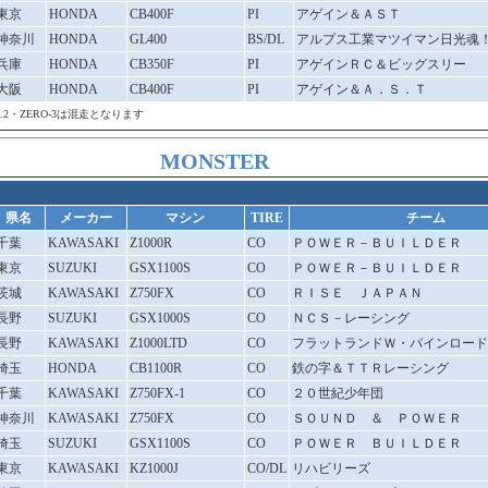
東京
HONDA
CB400F
PI
アゲイン＆ＡＳＴ
神奈川
HONDA
GL400
BS/DL
アルプス工業マツイマン日光魂
兵庫
HONDA
CB350F
PI
アゲインＲＣ＆ビッグスリー
大阪
HONDA
CB400F
PI
アゲイン＆Ａ．Ｓ．Ｔ
.A.R.2・ZERO-3は混走となります
MONSTER
県名
メーカー
マシン
TIRE
チーム
千葉
KAWASAKI
Z1000R
CO
ＰＯＷＥＲ－ＢＵＩＬＤＥＲ
東京
SUZUKI
GSX1100S
CO
ＰＯＷＥＲ－ＢＵＩＬＤＥＲ
茨城
KAWASAKI
Z750FX
CO
ＲＩＳＥ ＪＡＰＡＮ
長野
SUZUKI
GSX1000S
CO
ＮＣＳ－レーシング
長野
KAWASAKI
Z1000LTD
CO
フラットランドＷ・パインロード
埼玉
HONDA
CB1100R
CO
鉄の字＆ＴＴＲレーシング
千葉
KAWASAKI
Z750FX-1
CO
２０世紀少年団
神奈川
KAWASAKI
Z750FX
CO
ＳＯＵＮＤ ＆ ＰＯＷＥＲ
埼玉
SUZUKI
GSX1100S
CO
ＰＯＷＥＲ ＢＵＩＬＤＥＲ
東京
KAWASAKI
KZ1000J
CO/DL
リハビリーズ