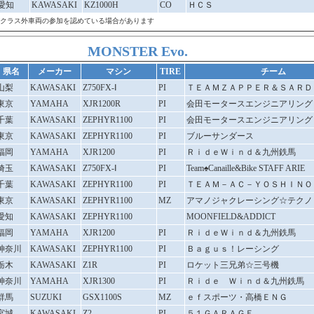
愛知
KAWASAKI
KZ1000H
CO
ＨＣＳ
クラス外車両の参加を認めている場合があります
MONSTER Evo.
県名
メーカー
マシン
TIRE
チーム
山梨
KAWASAKI
Z750FX-Ⅰ
PI
ＴＥＡＭＺＡＰＰＥＲ＆ＳＡＲＤ
東京
YAMAHA
XJR1200R
PI
会田モータースエンジニアリング
千葉
KAWASAKI
ZEPHYR1100
PI
会田モータースエンジニアリング
東京
KAWASAKI
ZEPHYR1100
PI
ブルーサンダース
福岡
YAMAHA
XJR1200
PI
ＲｉｄｅＷｉｎｄ＆九州鉄馬
埼玉
KAWASAKI
Z750FX-Ⅰ
PI
Team
♠
Canaille&Bike STAFF ARIE
千葉
KAWASAKI
ZEPHYR1100
PI
ＴＥＡＭ－ＡＣ－ＹＯＳＨＩＮＯ
東京
KAWASAKI
ZEPHYR1100
MZ
アマノジャクレーシング☆テクノ
愛知
KAWASAKI
ZEPHYR1100
MOONFIELD&ADDICT
福岡
YAMAHA
XJR1200
PI
ＲｉｄｅＷｉｎｄ＆九州鉄馬
神奈川
KAWASAKI
ZEPHYR1100
PI
Ｂａｇｕｓ！レーシング
栃木
KAWASAKI
Z1R
PI
ロケット三兄弟☆三号機
神奈川
YAMAHA
XJR1300
PI
Ｒｉｄｅ Ｗｉｎｄ＆九州鉄馬
群馬
SUZUKI
GSX1100S
MZ
ｅｆスポーツ・高橋ＥＮＧ
宮城
KAWASAKI
Z2
PI
５１ＧＡＲＡＧＥ