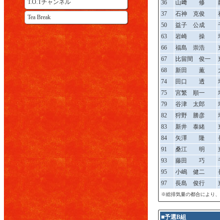
T.O.Tチャンネル
36
山﨑 修
37
石神 克俊
Tea Break
50
益子 公成
63
岩崎 操
66
福島 崇浩
67
比留間 俊一
68
新田 薫
74
田口 透
75
宮繁 順一
79
谷津 太郎
82
狩野 勝彦
83
新井 泰緒
84
矢澤 隆
91
桑江 明
93
藤田 巧
95
小嶋 健二
97
長島 俊行
※総排気量の都合により、
■予選B組