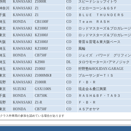
静岡
KAWASAKI
Z1000R
CO
スピードショップイトウ
神奈川
KAWASAKI
Z1
CO
イエローコーン＆ＧＳＦ
千葉
KAWASAKI
Z1
CO
ＢＬＵＥ ＴＨＵＮＤＥＲＳ
埼玉
HONDA
CB1100F
CO
Ｔｅａｍ ＲＡＳＨ
東京
KAWASAKI
KZ1000J
CO
ロッドマスターズ＆プロガレージ
東京
KAWASAKI
KZ1000J
CO
ロッドマスターズ＆プロガレージ
大阪
KAWASAKI
KZ1000J
CO
青雷＆雷電＆東大阪ベース
埼玉
KAWASAKI
KZ1000J
CO
風輪
埼玉
HONDA
CB750F
CO
ジェイズ パワード グリフィン
埼玉
KAWASAKI
KZ900
DL
タロウモータース×アマノジャク
埼玉
KAWASAKI
Z1000J
CO
狩野塾&HOLIDAY-GARAGE
東京
KAWASAKI
Z1000MKⅡ
CO
ブルーサンダーＴＩＳ
長野
KAWASAKI
Z1000R
CO
Ｆ・Ｂ・Ｒ
東京
SUZUKI
GSX1100S
CO
琉走会＆桑江興業
千葉
HONDA
CB750K
CO
ＲＡＳＨ＆ＢＦ・ＴＡ９３
長野
KAWASAKI
Z1-R
CO
Ｆ・Ｂ・Ｒ
東京
HONDA
CB750F
CO
ＡＳアオヤマ
クラス外車両の参加を認めている場合があります