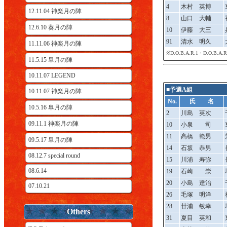
4
木村 英博
12.11.04 神楽月の陣
8
山口 大輔
12.6.10 葵月の陣
10
伊藤 大三
91
清水 明久
11.11.06 神楽月の陣
※D.O.B.A.R.1・D.O.B
11.5.15 皐月の陣
10.11.07 LEGEND
■予選A組
10.11.07 神楽月の陣
No.
氏 名
10.5.16 皐月の陣
2
川島 英次
09.11.1 神楽月の陣
10
小泉 司
11
髙橋 範男
09.5.17 皐月の陣
14
石坂 恭男
08.12.7 special round
15
川浦 寿弥
08.6.14
19
石崎 崇
20
小島 達治
07.10.21
26
毛塚 明洋
28
廿浦 敏幸
Others
31
夏目 英和