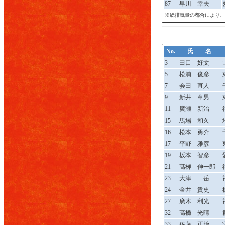
87
早川 幸夫
※総排気量の都合により、
No.
氏 名
3
田口 好文
5
松浦 俊彦
7
会田 直人
9
新井 章男
11
廣瀬 新治
15
馬場 和久
16
松本 勇介
17
平野 雅彦
19
坂本 智彦
21
髙栁 伸一郎
23
大津 岳
24
金井 貴史
27
廣木 利光
32
高橋 光晴
33
佐藤 正治