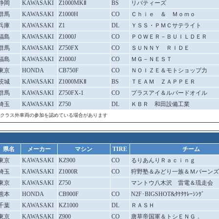
静岡
KAWASAKI
Z1000MKⅡ
BS
リバティーズ
群馬
KAWASAKI
Z1000H
CO
Ｃｈｉｅ ＆ Ｍｏｍｏ
兵庫
KAWASAKI
Z1
DL
ＹＳＳ・ＰＭＣサテライト
福島
KAWASAKI
Z1000J
CO
ＰＯＷＥＲ－ＢＵＩＬＤＥＲ
群馬
KAWASAKI
Z750FX
CO
ＳＵＮＮＹ ＲＩＤＥ
福島
KAWASAKI
Z1000J
CO
ＭＧ－ＮＥＳＴ
東京
HONDA
CB750F
CO
ＮＯＩＺＥ＆モトショップ力
茨城
KAWASAKI
Z1000MKⅡ
BS
ＴＥＡＭ ＺＡＰＰＥＲ
群馬
KAWASAKI
Z750FX-1
CO
プラスアイ＆ルバードオイル
埼玉
KAWASAKI
Z750
DL
ＫＢＲ 和田設備工業
クラス外車両の参加を認めている場合があります
県名
メーカー
マシン
TIRE
チーム
東京
KAWASAKI
KZ900
CO
るりあんりＲａｃｉｎｇ
埼玉
KAWASAKI
Z1000R
CO
狩野塾＆みどり一族＆Ｍバーンズ
東京
KAWASAKI
Z750
マントウ八木沢 雷電＆琉走会
熊本
HONDA
CB900F
CO
N2F･BIGSHOT&ﾀｹﾀｹﾚｰｼﾝｸﾞ
千葉
KAWASAKI
KZ1000
DL
ＲＡＳＨ
東京
KAWASAKI
Z900
CO
唐草帝国軍＆トシＥＮＧ．