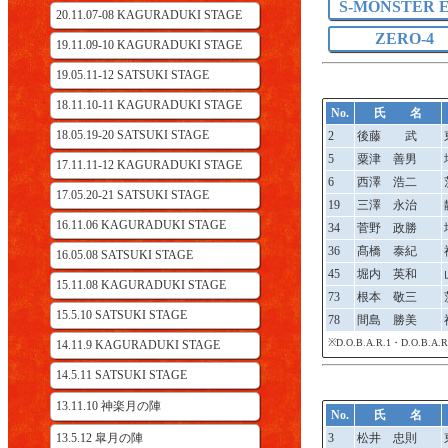
S-MONSTER E
20.11.07-08 KAGURADUKI STAGE
ZERO-4
19.11.09-10 KAGURADUKI STAGE
19.05.11-12 SATSUKI STAGE
18.11.10-11 KAGURADUKI STAGE
No.
氏 名
18.05.19-20 SATSUKI STAGE
2
後藤 武
5
粟津 善男
17.11.11-12 KAGURADUKI STAGE
6
西澤 浩二
17.05.20-21 SATSUKI STAGE
19
三澤 永治
16.11.06 KAGURADUKI STAGE
34
菅野 政勝
36
髙橋 泰紀
16.05.08 SATSUKI STAGE
45
堀内 英和
15.11.08 KAGURADUKI STAGE
73
根本 敬三
15.5.10 SATSUKI STAGE
78
間島 勝美
※D.O.B.A.R.1・D.O.B
14.11.9 KAGURADUKI STAGE
14.5.11 SATSUKI STAGE
13.11.10 神楽月の陣
No.
氏 名
13.5.12 皐月の陣
3
松井 忠則