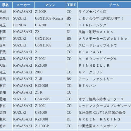
県名
メーカー
マシン
TIRE
チーム
茨城
KAWASAKI
Z1000R
CO
ライズ★バイク店
神奈川
SUZUKI
GSX1100S･Katana
BS
カタナ会今年は創立30周年！
埼玉
HONDA
CB750F
CO
ＴＴＲレーシング
千葉
KAWASAKI
Z2
DL
風輪＋彩野ｗｏｒｋｓ
東京
SUZUKI
GSX1100S
BS
ＡＲＡモータースＷｅｂｉｋｅ
岐阜
SUZUKI
GSX1100S
CO
スピードショップイトウ
千葉
KAWASAKI
Z1
CO
ＢＦ＆ＲＡＳＨ
福島
KAWASAKI
Z1000J
CO
Ｍ－６９レッドイーグル
大阪
KAWASAKI
KZ1000
ＰＩＮＨＥＥＬ．Ｒ
埼玉
KAWASAKI
Z900
CO
ＧＰ クラフト
群馬
KAWASAKI
Z1-R
BS
アーツ ファクトリー
東京
KAWASAKI
KZ1000J
CO
ＲＴルパン
愛知
KAWASAKI
Z1-R
CO
愛知
SUZUKI
GSX750S
CO
オザワ輪業＆鈴木モータース
東京
KAWASAKI
Z1000J
CO
ロッドマスターズ＆プロガレージ
福岡
SUZUKI
GS1000
CO
九州鉄馬･ｽﾃｯﾌﾟ1久留米の番長
東京
KAWASAKI
KZ1000J
DL
ＧＲＥＥＮ ＲＡＣＩＮＧ
栃木
KAWASAKI
Z1100GP
CO
中田造園＆ｅｆスポーツ