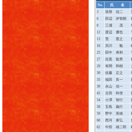
No.
氏 名
3
張替 信二
6
田辺 伊智朗
8
三浦 茂
12
渡辺 優也
13
荒 憲之
16
貝川 勉
25
田中 寿和
27
目黒 龍男
29
有間 和樹
30
佐藤 正之
35
福田 良一
39
永山 信一
45
古田 幹啓
54
小澤 智行
58
五島 義行
59
野中 英雄
60
西河 泰弘
62
中田 雄二郎