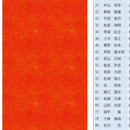
21
外山 智幸
22
椎根 隆慶
23
宇宿 更司
32
舩坂 伸朗
34
袴塚 紀之
38
小川 貴之
40
桑野 好幸
41
和田 健太郎
43
原山 正樹
52
板坂 尚史
53
和田 大樹
55
杉浦 陵介
56
浜 英俊
61
藤江 謙次
64
柏瀬 元康
69
山田 武彦
77
満平 薫
78
小林 徹雄
80
吉川 浩