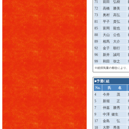
71
前田 弘樹
72
高橋 勝美
73
奥村 高弘
81
平子 貴弘
85
富岡 龍也
88
大山 公也
89
相馬 大介
92
金子 順行
96
新井 誠司
99
和田 弥之
※総排気量の都合により、
■予選C組
No.
氏 名
4
今井 茂
5
新堀 正
7
仲嘉 勝秀
9
中澤 健生
17
金島 弘
18
大野 秀美