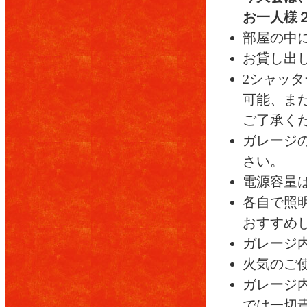
お一人様
部屋の中
お貸し出
2シャッ
可能、ま
ご了承く
ガレージ
さい。
電源容量は
各自で照
おすすめ
ガレージ
火気のご
ガレージ
では一切