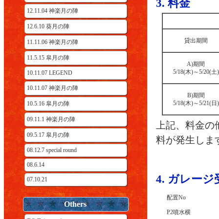
3. 料金
12.11.04 神楽月の陣
12.6.10 葵月の陣
貸出期間
11.11.06 神楽月の陣
11.5.15 皐月の陣
A)期間
5/18(木)～5/20(土)
10.11.07 LEGEND
10.11.07 神楽月の陣
B)期間
5/18(木)～5/21(日)
10.5.16 皐月の陣
09.11.1 神楽月の陣
上記、料金の
09.5.17 皐月の陣
料が発生しま
08.12.7 special round
08.6.14
4. ガレー
07.10.21
配置No
Others
P2噴水横