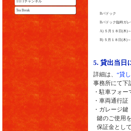
T.O.Tチャンネル
Tea Break
Bパドック
Bパドック臨時ガレ
A) ５月１８日(木)
B) ５月１８日(木)
5. 貸出当
詳細は、
“貸
事務所にて下
・駐車フォー
・車両通行証
・ガレージ鍵
鍵のご使用
保証金とし