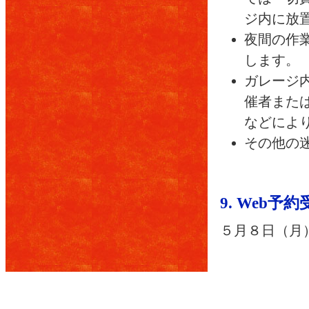
ジ内に放
夜間の作
します。
ガレージ
催者また
などによ
その他の
9. Web予
５月８日（月