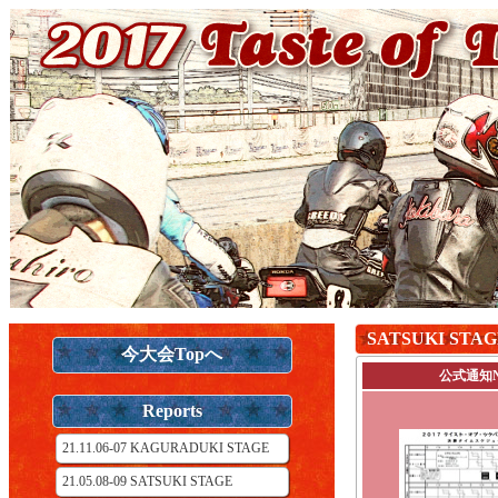
SATSUKI ST
今大会Topへ
公式通知N
Reports
21.11.06-07 KAGURADUKI STAGE
21.05.08-09 SATSUKI STAGE