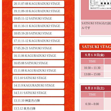
20.11.07-08 KAGURADUKI STAGE
19.11.09-10 KAGURADUKI STAGE
19.05.11-12 SATSUKI STAGE
SATSUKI STAGE
18.11.10-11 KAGURADUKI STAGE
ルです
18.05.19-20 SATSUKI STAGE
17.11.11-12 KAGURADUKI STAGE
SATSUKI S
17.05.20-21 SATSUKI STAGE
５月１９日(金)
16.11.06 KAGURADUKI STAGE
TIME
16.05.08 SATSUKI STAGE
10:30～11:30
15.11.08 KAGURADUKI STAGE
13:00～15:00
15.5.10 SATSUKI STAGE
14.11.9 KAGURADUKI STAGE
５月２０日(土)
14.5.11 SATSUKI STAGE
TIME
13.11.10 神楽月の陣
6:30～8:00
13.5.12 皐月の陣