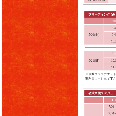
15:00～15:20
ブリーフィング (必
T
8:
5/20(土)
9:
10
9:
5/21(日)
10
11
※複数クラスにエン
事務局に申し出て下
公式車検スケジュー
TI
7:00
7:40