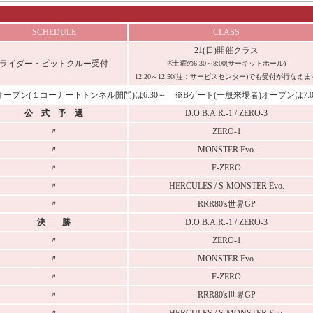
SCHEDULE
CLASS
21(日)開催クラス
ライダー・ピットクルー受付
※土曜の6:30～8:00(サーキットホール)
12:20～12:50(注：サービスセンター)でも受付が行なえま
ープン(１コーナー下トンネル開門)は6:30～ ※Bゲート(一般来場者)オープンは7:0
公 式 予 選
D.O.B.A.R.-1 / ZERO-3
〃
ZERO-1
〃
MONSTER Evo.
〃
F-ZERO
〃
HERCULES / S-MONSTER Evo.
〃
RRR80's世界GP
決 勝
D.O.B.A.R.-1 / ZERO-3
〃
ZERO-1
〃
MONSTER Evo.
〃
F-ZERO
〃
RRR80's世界GP