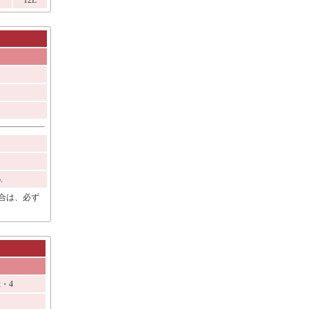
12L
.
合は、必ず
-2・4