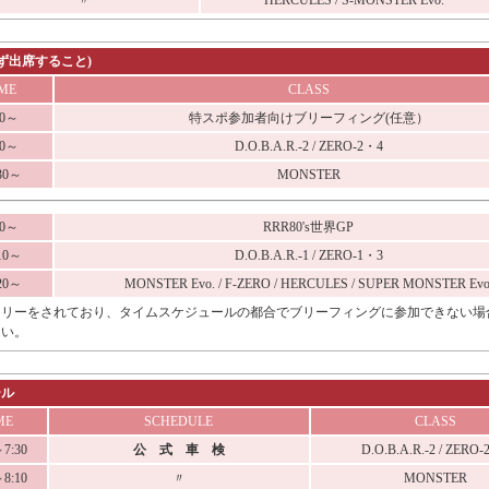
〃
HERCULES / S-MONSTER Evo.
ず出席すること)
IME
CLASS
40～
特スポ参加者向けブリーフィング(任意）
40～
D.O.B.A.R.-2 / ZERO-2・4
:30～
MONSTER
10～
RRR80's世界GP
:10～
D.O.B.A.R.-1 / ZERO-1・3
:20～
MONSTER Evo. / F-ZERO / HERCULES / SUPER MONSTER Evo
トリーをされており、タイムスケジュールの都合でブリーフィングに参加できない場
さい。
ル
ME
SCHEDULE
CLASS
～7:30
公 式 車 検
D.O.B.A.R.-2 / ZERO
～8:10
〃
MONSTER