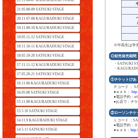
21.11.06-07 KAGURADUKI STAGE
21.05.08-09 SATSUKI STAGE
20.11.07-08 KAGURADUKI STAGE
19.11.09-10 KAGURADUKI STAGE
19.05.11-12 SATSUKI STAGE
※中高生は学
18.11.10-11 KAGURADUKI STAGE
18.05.19-20 SATSUKI STAGE
◎前売発売期間
・SATSUKI
17.11.11-12 KAGURADUKI STAGE
・KAGURA
17.05.20-21 SATSUKI STAGE
①チケットぴあ
16.11.06 KAGURADUKI STAGE
Ｐコード ： SA
●ｗｅｂ：
http:
16.05.08 SATSUKI STAGE
●電話予約：t
15.11.08 KAGURADUKI STAGE
●お店で：チ
15.5.10 SATSUKI STAGE
②ローソンチケ
14.11.9 KAGURADUKI STAGE
Ｌコード ：SAT
●電話予約：０５
14.5.11 SATSUKI STAGE
●ｗｅｂ：
http: