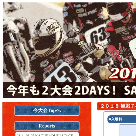
２０１８ 観戦
今大会Topへ
■入場料
Reports