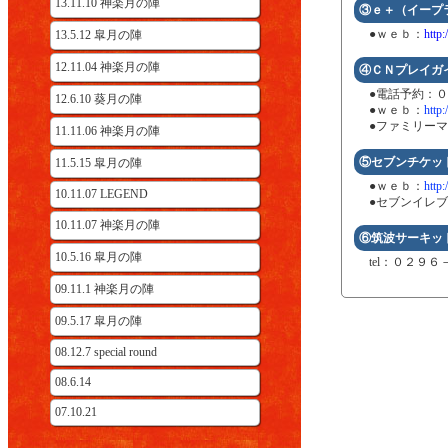
13.11.10 神楽月の陣
③ｅ＋（イープ
●ｗｅｂ：
http:
13.5.12 皐月の陣
12.11.04 神楽月の陣
④ＣＮプレイガ
●電話予約：０５
12.6.10 葵月の陣
●ｗｅｂ：
http
●ファミリーマ
11.11.06 神楽月の陣
⑤セブンチケッ
11.5.15 皐月の陣
●ｗｅｂ：
http:
10.11.07 LEGEND
●セブンイレブ
10.11.07 神楽月の陣
⑥筑波サーキッ
10.5.16 皐月の陣
tel：０２９
09.11.1 神楽月の陣
09.5.17 皐月の陣
08.12.7 special round
08.6.14
07.10.21