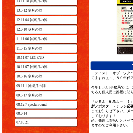
13.11.10 神楽月の陣
13.5.12 皐月の陣
12.11.04 神楽月の陣
12.6.10 葵月の陣
11.11.06 神楽月の陣
11.5.15 皐月の陣
10.11.07 LEGEND
10.11.07 神楽月の陣
テイスト・オブ・ツクバ
10.5.16 皐月の陣
てますねぇ～、８０年代
09.11.1 神楽月の陣
今年もT.O.T事務局で
ちろん個人用に部屋に貼
09.5.17 皐月の陣
「貼るよ、配るよ～！！
08.12.7 special round
所／ポスター・チラシ必
までお知らせ下さい。
メ
08.6.14
しております！
尚、発送は着払いとさせ
07.10.21
ますのでご利用下さい。