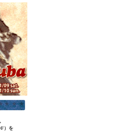
。
F）を