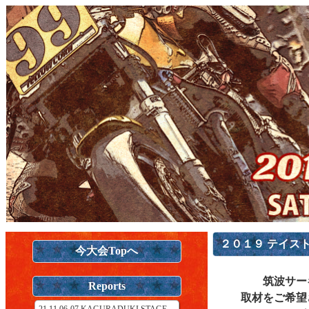
２０１９ テイスト
今大会Topへ
筑波サー
Reports
取材をご希望