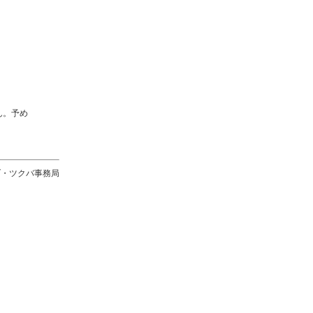
ん。予め
ブ・ツクバ事務局