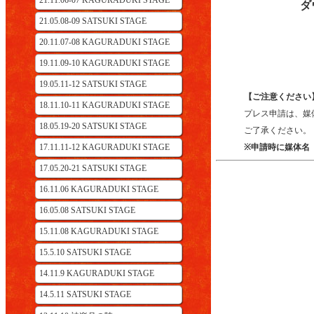
21.11.06-07 KAGURADUKI STAGE
ダ
21.05.08-09 SATSUKI STAGE
20.11.07-08 KAGURADUKI STAGE
19.11.09-10 KAGURADUKI STAGE
19.05.11-12 SATSUKI STAGE
【ご注意ください
18.11.10-11 KAGURADUKI STAGE
プレス申請は、媒
18.05.19-20 SATSUKI STAGE
ご了承ください。
17.11.11-12 KAGURADUKI STAGE
※申請時に媒体名
17.05.20-21 SATSUKI STAGE
16.11.06 KAGURADUKI STAGE
16.05.08 SATSUKI STAGE
15.11.08 KAGURADUKI STAGE
15.5.10 SATSUKI STAGE
14.11.9 KAGURADUKI STAGE
14.5.11 SATSUKI STAGE