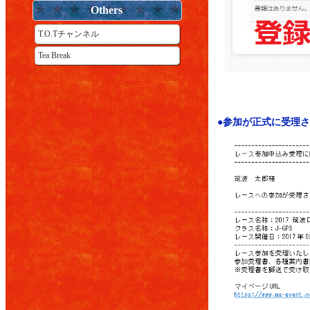
Others
T.O.Tチャンネル
Tea Break
●参加が正式に受理