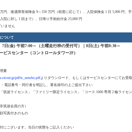
 万円、後遺障害保険金 9～350 万円（程度に応じて）、入院保険金 1 日 5,000 円、手
入院に対し 1 回まで）、日帰り手術給付金 25,000 円
ざいません
について
7日(金) 午前7:00～（土曜走行枠の受付可）｜8日(土) 午前8:30～
：
ービスセンター（コントロールタワー2F)
理書
-circuit.jp/pdf/tc_nensho.pdf
よりダウンロード、もしくはサービスセンターにてお受
名・電話番号・同行者を明記し、署名捺印の上ご提出下さい
「筑波ライセンス」「ファミリー限定ライセンス」「コース 1000 専用 2 輪ライセ
非筑波会員の方）
顔写真付きのもの
付にございます。当日の状態をご記入ください