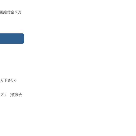
術給付金 5 万
取り下さい）
ンス」（筑波会