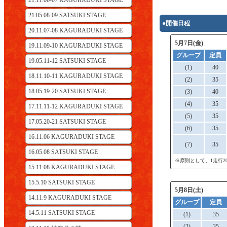
21.11.06-07 KAGURADUKI STAGE
21.05.08-09 SATSUKI STAGE
●開催日程
20.11.07-08 KAGURADUKI STAGE
5月7日(金)
19.11.09-10 KAGURADUKI STAGE
グループ
定員
19.05.11-12 SATSUKI STAGE
(1)
40
18.11.10-11 KAGURADUKI STAGE
(2)
35
18.05.19-20 SATSUKI STAGE
(3)
40
(4)
35
17.11.11-12 KAGURADUKI STAGE
(5)
35
17.05.20-21 SATSUKI STAGE
(6)
35
16.11.06 KAGURADUKI STAGE
(7)
35
16.05.08 SATSUKI STAGE
※原則として、1走行
15.11.08 KAGURADUKI STAGE
15.5.10 SATSUKI STAGE
5月8日(土)
14.11.9 KAGURADUKI STAGE
グループ
定員
14.5.11 SATSUKI STAGE
(1)
35
(2)
35