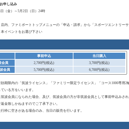
お申し込み
3日（金）～5月2日（日）24時
ト店内、ファミポートトップメニューの「申込・請求」から「スポーツエントリーサ
、本イベントをお選び下さい
）
事前申込
当日購入
波会員
2,700円(税込)
3,700円(税込)
波会員
5,700円(税込)
6,700円(税込)
効期限内の「筑波ライセンス」「ファミリー限定ライセンス」「コース1000専用2
している方をいいます。
に筑波会員になられた場合、及び、筑波会員の方が非筑波会員として事前申込みされ
ご返金致しかねますのでご了承下さい。
走行枠に空きがある場合のみ、当日の販売を行います。