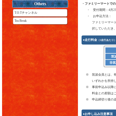
Others
・ファミリーマートでの
・ 受付期間：4月2
T.O.Tチャンネル
・ お申込方法：
Tea Break
ファミリーマー
択していただき
●走行料金
（1走行あたり
筑
非筑
※ 筑波会員とは、有
いずれかを所持
※ 事前申込み以降
料金との差額は
※ 申込締切り後の
●お申し込み注意事項