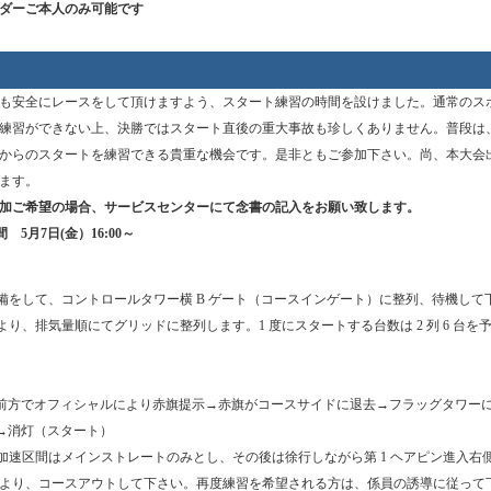
ダーご本人のみ可能です
も安全にレースをして頂けますよう、スタート練習の時間を設けました。通常のス
練習ができない上、決勝ではスタート直後の重大事故も珍しくありません。普段は
からのスタートを練習できる貴重な機会です。是非ともご参加下さい。尚、本大会
ます。
加ご希望の場合、サービスセンターにて念書の記入をお願い致します。
5月7日(金）16:00～
準備をして、コントロールタワー横 B ゲート（コースインゲート）に整列、待機して
より、排気量順にてグリッドに整列します。1 度にスタートする台数は 2 列 6 台を
前方でオフィシャルにより赤旗提示→赤旗がコースサイドに退去→フラッグタワー
→消灯（スタート）
、加速区間はメインストレートのみとし、その後は徐行しながら第 1 ヘアピン進入右側
より、コースアウトして下さい。再度練習を希望される方は、係員の誘導に従って