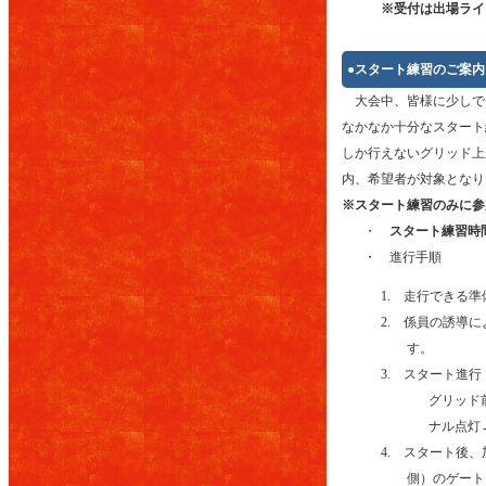
※受付は出場ライ
●スタート練習のご案内
大会中、皆様に少しで
なかなか十分なスタート
しか行えないグリッド上
内、希望者が対象となり
※スタート練習のみに参
・
スタート練習時間 
・ 進行手順
1. 走行できる
2. 係員の誘導に
す。
3. スタート進行
グリッド
ナル点灯
4. スタート後
側）のゲート