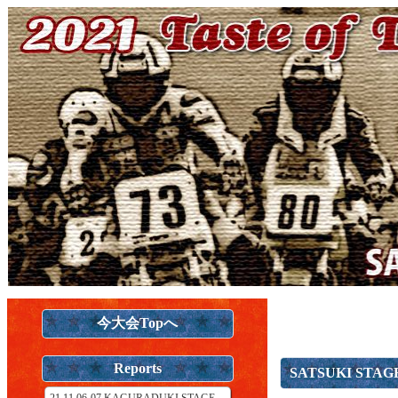
今大会Topへ
Reports
SATSUKI ST