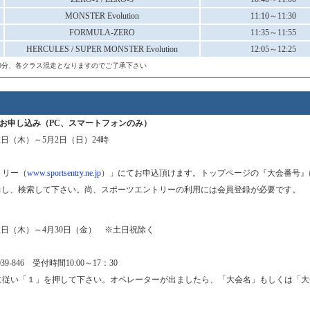
MONSTER Evolution
11:10～11:30
FORMULA-ZERO
11:35～11:55
HERCULES / SUPER MONSTER Evolution
12:05～12:25
20分、各クラス混走となりますのでご了承下さい
お申し込み（PC、スマートフォンのみ）
2日（木）～5月2日（日）24時
トリー（
www.sportsentry.ne.jp
）」にてお申込頂けます。トップページの『大会番号』
力し、検索して下さい。尚、スポーツエントリーの利用には会員登録が必要です。
2日（木）～4月30日（金） ※土日祝除く
39-846 受付時間10:00～17：30
に従い「１」を押して下さい。オペレーターが出ましたら、「大会名」もしくは「大