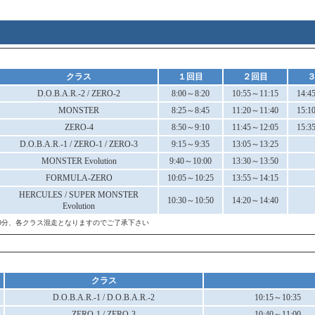
クラス
１回目
２回目
D.O.B.A.R.-2 / ZERO-2
8:00～8:20
10:55～11:15
14:4
MONSTER
8:25～8:45
11:20～11:40
15:1
ZERO-4
8:50～9:10
11:45～12:05
15:3
D.O.B.A.R.-1 / ZERO-1 / ZERO-3
9:15～9:35
13:05～13:25
MONSTER Evolution
9:40～10:00
13:30～13:50
FORMULA-ZERO
10:05～10:25
13:55～14:15
HERCULES / SUPER MONSTER
10:30～10:50
14:20～14:40
Evolution
20分、各クラス混走となりますのでご了承下さい
クラス
D.O.B.A.R.-1 / D.O.B.A.R.-2
10:15～10:35
ZERO-1 / ZERO-3
10:40～11:00