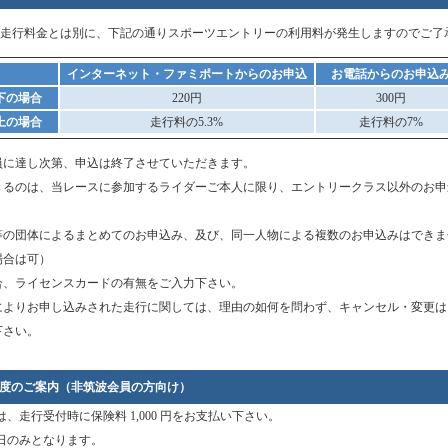
、走行料金とは別に、下記の通りスポーツエントリーの利用料が発生しますのでご了
インターネット・ファミポートからのお申込
お電話からのお申込
以下の場合
220円
300円
以上の場合
走行料の5.3%
走行料の7%
員に達し次第、申込は終了させていただきます。
きるのは、当レースに参加するライダーご本人に限り、エントリークラス以外のお申
等の団体によるまとめてのお申込み、及び、同一人物による複数のお申込みはできま
場合は可）
合、ライセンスカードの有無をご入力下さい。
によりお申し込みされた走行に関しては、理由の如何を問わず、キャンセル・変更は
下さい。
制度のご案内（非筑波会員の方向け）
、走行受付時に保険料 1,000 円をお支払い下さい。
日のみとなります。