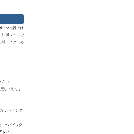
ポーツ走行では
、決勝レースで
出場ライダーの
下さい。
予定しておりま
にてレッドシグ
（A パドック
下さい。