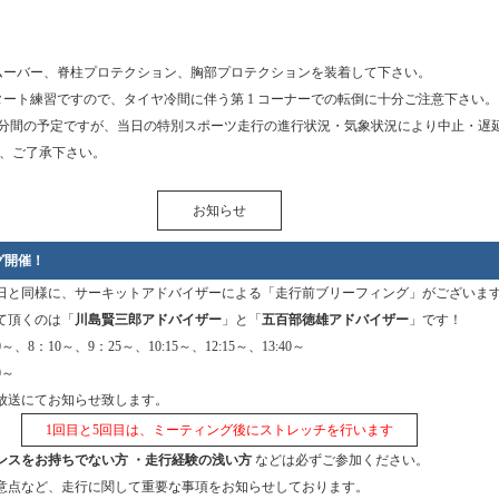
ムーバー、脊柱プロテクション、胸部プロテクションを装着して下さい。
タート練習ですので、タイヤ冷間に伴う第 1 コーナーでの転倒に十分ご注意下さい。
30 分間の予定ですが、当日の特別スポーツ走行の進行状況・気象状況により中止・遅
、ご了承下さい。
お知らせ
グ開催！
日と同様に、サーキットアドバイザーによる「走行前ブリーフィング」がございま
て頂くのは「
川島賢三郎アドバイザー
」と「
五百部徳雄アドバイザー
」です！
、8：10～、9：25～、10:15～、12:15～、13:40～
0～
放送にてお知らせ致します。
1回目と5回目は、ミーティング後にストレッチを行います
ンスをお持ちでない方 ・走行経験の浅い方
などは必ずご参加ください。
意点など、走行に関して重要な事項をお知らせしております。