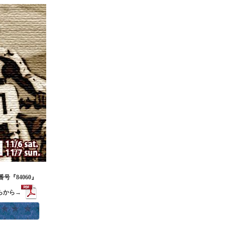
号『84060』
らから→