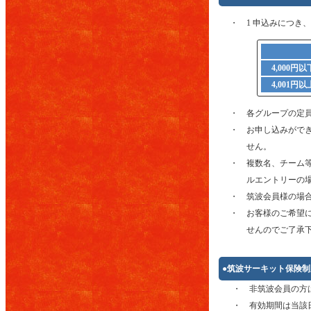
・ 1 申込みにつき
4,000円
4,001円
・ 各グループの定
・ お申し込みがで
せん。
・ 複数名、チーム
ルエントリーの
・ 筑波会員様の場
・ お客様のご希望
せんのでご了承
●筑波サーキット保険
・ 非筑波会員の方は
・ 有効期間は当該