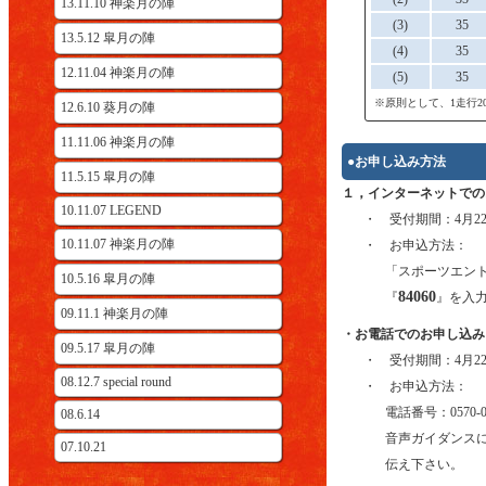
13.11.10 神楽月の陣
(3)
35
13.5.12 皐月の陣
(4)
35
12.11.04 神楽月の陣
(5)
35
※原則として、1走行
12.6.10 葵月の陣
11.11.06 神楽月の陣
●お申し込み方法
11.5.15 皐月の陣
１，インターネットでの
10.11.07 LEGEND
・ 受付期間：4月2
10.11.07 神楽月の陣
・ お申込方法：
「スポーツエン
10.5.16 皐月の陣
84060
『
』を入
09.11.1 神楽月の陣
・お電話でのお申し込み
09.5.17 皐月の陣
・ 受付期間：4月2
08.12.7 special round
・ お申込方法：
電話番号：0570-0
08.6.14
音声ガイダンス
07.10.21
伝え下さい。