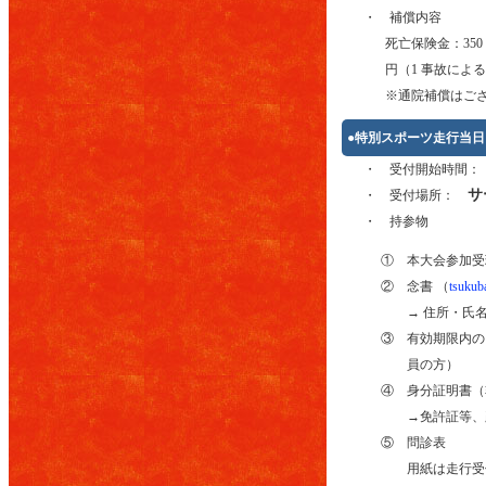
・ 補償内容
死亡保険金：350
円（1 事故による
※通院補償はご
●特別スポーツ走行当日
・ 受付開始時間
サ
・ 受付場所：
・ 持参物
① 本大会参加受
② 念書 （
tsukuba
→ 住所・氏
③ 有効期限内の
員の方）
④ 身分証明書（
→免許証等、
⑤ 問診表
用紙は走行受