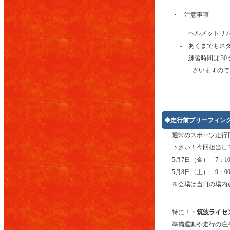
・ 注意事項
- ヘルメットリ
- あくまでもス
- 練習時間は 
ざいますので
◆走行前ブリーフィン
通常のスポーツ走行
下さい！今回担当し
5月7日（金） 7：10～
5月8日（土） 9：0
※会場は当日の場内
特に！
・筑波ライセ
準備運動や走行の注