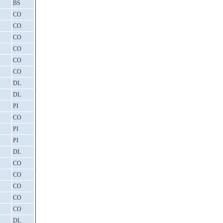
BS
CO
CO
CO
CO
CO
CO
DL
DL
PI
CO
PI
PI
DL
CO
CO
CO
CO
CO
DL