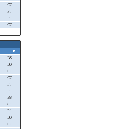
CO
PI
PI
CO
TIRE
BS
BS
CO
CO
PI
PI
BS
CO
PI
BS
CO