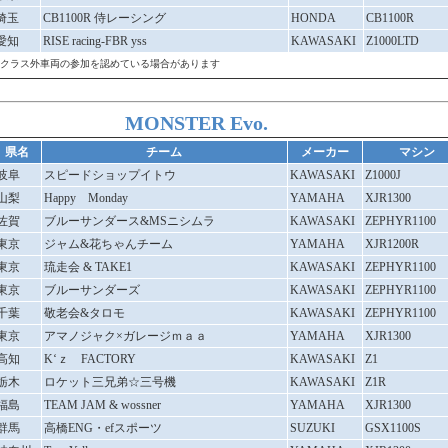
埼玉
CB1100R 侍レーシング
HONDA
CB1100R
愛知
RISE racing-FBR yss
KAWASAKI
Z1000LTD
クラス外車両の参加を認めている場合があります
MONSTER Evo.
県名
チーム
メーカー
マシン
岐阜
スピードショップイトウ
KAWASAKI
Z1000J
山梨
Happy Monday
YAMAHA
XJR1300
佐賀
ブルーサンダース&MSニシムラ
KAWASAKI
ZEPHYR1100
東京
ジャム&花ちゃんチーム
YAMAHA
XJR1200R
東京
琉走会 & TAKE1
KAWASAKI
ZEPHYR1100
東京
ブルーサンダーズ
KAWASAKI
ZEPHYR1100
千葉
敬老会&タロモ
KAWASAKI
ZEPHYR1100
東京
アマノジャク×ガレージｍａａ
YAMAHA
XJR1300
高知
K‘ｚ FACTORY
KAWASAKI
Z1
栃木
ロケット三兄弟☆三号機
KAWASAKI
Z1R
福島
TEAM JAM & wossner
YAMAHA
XJR1300
群馬
高橋ENG・efスポーツ
SUZUKI
GSX1100S