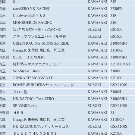
静岡
0
KAWASAKI
Z1R
高知
teamZERO NK-RACING
KAWASAKI
Z750FX
栃木
Goodwrench＆ＹＳＳ
KAWASAKI
Z1R
新潟
MONROERIDE RACING
KAWASAKI
Z1R
福岡
ｽﾃｯﾌﾟﾜﾝ&ﾕﾆﾊﾞｰｻﾙ・ﾃｸﾆｶﾙﾜｰｸｽ
SUZUKI
GS1000
福岡
ステップワン&ユニバーサル番長
SUZUKI
GS1000
東京
GREEN RACING+MONSTER RIDE
KAWASAKI
Z1000MKⅡ
大阪
Garage.K 朱華楼 川口店 司工業
KAWASAKI
Z1100GP
神奈川
BLUE THUNDERS
KAWASAKI
Z1000MKⅡ
埼玉
狩野塾＆マスダエクステリア
KAWASAKI
KZ1000MKⅡ
埼玉
Self-Style-Custom
KAWASAKI
Z1000
宮城
JUNKARTSMC/Y-STYLE
KAWASAKI
KZ1000
東京
POWER-BUILDER&ヤコウレーシング
SUZUKI
GSX1100S
栃木
タロモ塾
KAWASAKI
Z1000J
高知
NK-RACING+Team-ZERO
KAWASAKI
Z1000MKⅡ
千葉
SP-V&寿Racing
SUZUKI
GSX1100S
神奈川
ＨＢＲ
KAWASAKI
Z1
広島
Garage.K 朱華楼 川口店 司工業
KAWASAKI
Z1100GP
高知
NK-RACING&ブルドッカータゴス
SUZUKI
GSX1100S
東京
ＢＬＵＥ ＴＨＵＮＤＥＲＳ
KAWASAKI
KZ1000