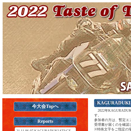
KAGURADUK
今大会Topへ
2022年KAGURA
す。
参加者の方は、暫定エ
Reports
受理書が届くのを確認
※特殊文字をご指定の