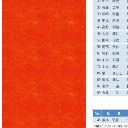
33
仙田 幸史
35
佐藤 英幸
39
松崎 哲也
41
甲原 忠明
45
高野 利勝
46
丸尾 慶仁
52
田中 信次
56
阿部 浩佳
64
牧野 照興
66
加木 佑司
76
土田 能之
86
坂口 さとる
89
陳祐 満弘
97
宮本 茂
99
今井 学
No.
氏 名
45
坂本 弘正
※HERCULES・SUPER M