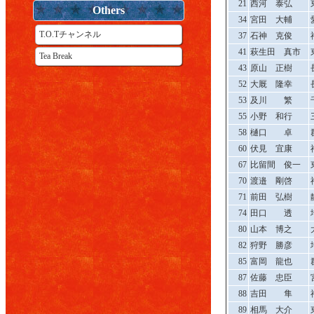
21
西河 泰弘
Others
34
宮田 大輔
T.O.Tチャンネル
37
石神 克俊
41
萩生田 真市
Tea Break
43
原山 正樹
52
大厩 隆幸
53
及川 繁
55
小野 和行
58
樋口 卓
60
伏見 宜康
67
比留間 俊一
70
渡邉 剛啓
71
前田 弘樹
74
田口 透
80
山本 博之
82
狩野 勝彦
85
富岡 龍也
87
佐藤 忠臣
88
吉田 隼
89
相馬 大介