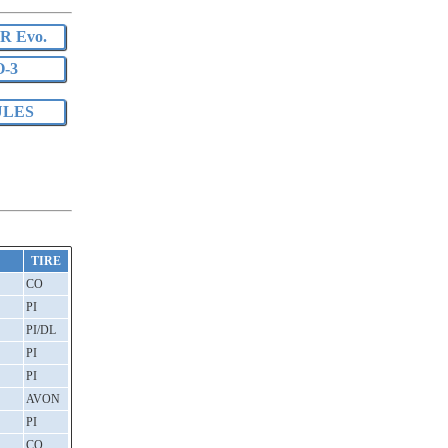
 Evo.
-3
LES
TIRE
CO
PI
PI/DL
PI
PI
AVON
PI
CO