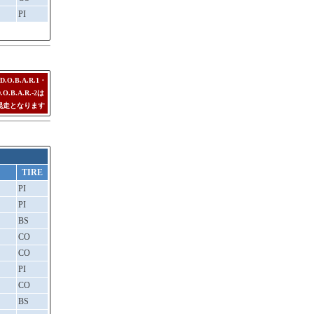
PI
D.O.B.A.R.1・
.O.B.A.R.-2は
混走となります
TIRE
PI
PI
BS
CO
CO
PI
CO
BS