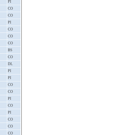
PI
CO
CO
PI
CO
CO
CO
BS
CO
DL
PI
PI
CO
CO
PI
CO
PI
CO
CO
CO