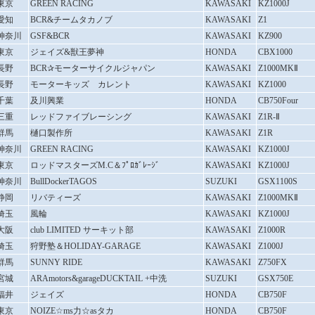
東京
GREEN RACING
KAWASAKI
KZ1000J
愛知
BCR&チームタカノブ
KAWASAKI
Z1
神奈川
GSF&BCR
KAWASAKI
KZ900
東京
ジェイズ&獣王夢神
HONDA
CBX1000
長野
BCR✰モーターサイクルジャパン
KAWASAKI
Z1000MKⅡ
長野
モーターキッズ カレント
KAWASAKI
KZ1000
千葉
及川興業
HONDA
CB750Four
三重
レッドファイブレーシング
KAWASAKI
Z1R-Ⅱ
群馬
樋口製作所
KAWASAKI
Z1R
神奈川
GREEN RACING
KAWASAKI
KZ1000J
東京
ロッドマスターズM.C＆ﾌﾟﾛｶﾞﾚｰｼﾞ
KAWASAKI
KZ1000J
神奈川
BullDockerTAGOS
SUZUKI
GSX1100S
静岡
リバティーズ
KAWASAKI
Z1000MKⅡ
埼玉
風輪
KAWASAKI
KZ1000J
大阪
club LIMITED サーキット部
KAWASAKI
Z1000R
埼玉
狩野塾＆HOLIDAY-GARAGE
KAWASAKI
Z1000J
群馬
SUNNY RIDE
KAWASAKI
Z750FX
宮城
ARAmotors&garageDUCKTAIL +中洗
SUZUKI
GSX750E
福井
ジェイズ
HONDA
CB750F
東京
NOIZE☆ms力☆asタカ
HONDA
CB750F