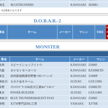
埼玉
BLUETHUNDERS
KAWASAKI
Z650B1
.A.R.-2は混走となります
D.O.B.A.R.-2
※
県名
チーム
メーカー
マシン
TIRE
D
MONSTER
県名
チーム
メーカー
マシン
岐阜
スピードショップイトウ
KAWASAKI
Z1000J
大阪
タケモトモータース
KAWASAKI
KZ1000LTD
埼玉
武州新堀興業狩野塾+Mバーンズ
KAWASAKI
Z1000P
神奈川
カタナ会Ｂチーム
SUZUKI
GSX1100S
長野
ﾌﾗｯﾄﾗﾝﾄﾞﾜｰｸｽ&宮川工業&ﾊﾟｲﾝﾛｰﾄﾞ
KAWASAKI
Z1000LTD
東京
POWER-BUILDER
SUZUKI
GSX1100S
神奈川
BLUE THUNDERS&SILENT PASS
KAWASAKI
Z1000J
静岡
XJ750専門店ML三澤
YAMAHA
XJ750E