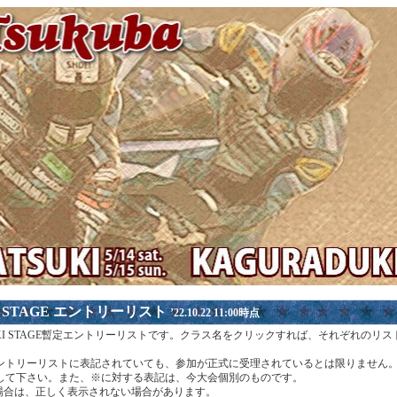
I STAGE エントリーリスト
’22.10.22 11:00時点
DUKI STAGE暫定エントリーリストです。クラス名をクリックすれば、それぞれのリ
ントリーリストに表記されていても、参加が正式に受理されているとは限りません
して下さい。また、※に対する表記は、今大会個別のものです。
場合は、正しく表示されない場合があります。