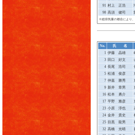
91
村上 正浩
98
高須 健司
※総排気量の都合により、
No.
氏 名
1
伊藤 晶雄
3
田口 好文
4
長尾 浩司
5
松浦 俊彦
7
仲嘉 勝秀
9
新井 章男
16
松本 勇介
17
平野 雅彦
23
小原 淳也
24
金井 貴史
25
目黒 龍男
32
高橋 光晴