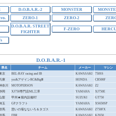
1
D.O.B.A.R.-2
MONSTER
MONSTER
vo.
ZERO-1
ZERO-2
ZERO
D.O.B.A.R. STREET
F-ZERO
HERCU
FIGHTER
s
D.O.B.A.R.-1
県名
チーム
メーカー
マシン
東京
BEL-RAY racing and IB
KAWASAKI
750SS
兵庫
yss&アゲインRC&BigⅢ
HONDA
CB500F
神奈川
MOTOPERSON
KAWASAKI
Z2
静岡
XJ750専門店ML三澤
YAMAHA
XJ750E
山梨
甲州★堀内設備RT
SUZUKI
GT750
埼玉
GPクラフト
YAMAHA
XS650SP
群馬
憩いの場なないろ＆タゴス
KAWASAKI
Z750FX
群馬
FBR
KAWASAKI
KZ650