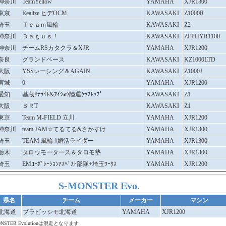
神奈川
TeamYellow
YAMAHA
XJR1300
東京
Realize ヒデOCM
KAWASAKI
Z1000R
埼玉
Ｔｅａｍ風輪
KAWASAKI
Z2
神奈川
Ｂａｇｕｓ！
KAWASAKI
ZEPHYR1100
神奈川
チームRSカタクラ＆XJR
YAMAHA
XJR1200
奈良
グランドベース
KAWASAKI
KZ1000LTD
大阪
YSSレーシング＆AGAIN
KAWASAKI
Z1000J
宮城
0
YAMAHA
XJR1200
愛知
基蔵ｻﾃﾗｲﾄ&ｱｲｼｮｳ陸運ｸﾗﾌﾄｯﾌﾟ
KAWASAKI
Z1
大阪
ＢＲT
KAWASAKI
Z1
東京
Team M-FIELD 立川
YAMAHA
XJR1200
神奈川
team JAM☆てるてる&さかすけ
YAMAHA
XJR1300
埼玉
TEAM 風輪 #婚活ライダー
YAMAHA
XJR1300
栃木
タロウモータース＆タロモ塾
YAMAHA
XJR1300
埼玉
EMｺｰﾎﾟﾚｰｼｮﾝｱｽﾍﾞｽﾄ部隊+埼玉ﾜｰｸｽ
YAMAHA
XJR1200
S-MONSTER Evo.
県名
チーム
メーカー
マシン
北海道
ブラビッシモ北海道
YAMAHA
XJR1200
ONSTER Evolutionは混走となります