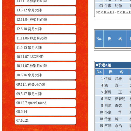
13.11.10 神楽月の陣
93
牛坂 明伸
13.5.12 皐月の陣
※D.O.B.A.R.1・D.O.B
12.11.04 神楽月の陣
12.6.10 葵月の陣
11.11.06 神楽月の陣
No.
氏 名
11.5.15 皐月の陣
10.11.07 LEGEND
■予選A組
10.11.07 神楽月の陣
No.
氏 名
10.5.16 皐月の陣
1
伊藤 晶雄
09.11.1 神楽月の陣
4
姥 真一
5
新堀 正
09.5.17 皐月の陣
6
田辺 伊智朗
08.12.7 special round
8
川浦 寿弥
08.6.14
10
小泉 司
18
千葉 純一
07.10.21
19
三澤 永治