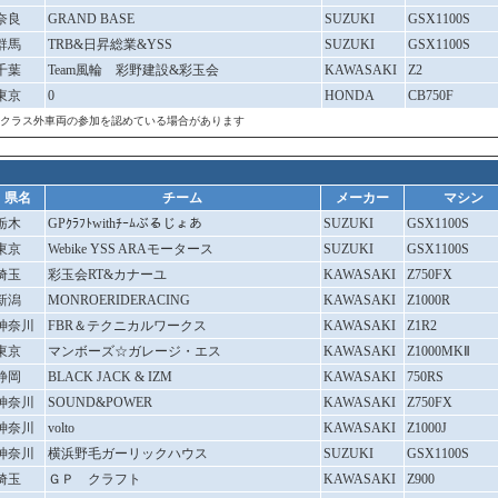
奈良
GRAND BASE
SUZUKI
GSX1100S
群馬
TRB&日昇総業&YSS
SUZUKI
GSX1100S
千葉
Team風輪 彩野建設&彩玉会
KAWASAKI
Z2
東京
0
HONDA
CB750F
クラス外車両の参加を認めている場合があります
県名
チーム
メーカー
マシン
栃木
GPｸﾗﾌﾄwithﾁｰﾑぶるじょあ
SUZUKI
GSX1100S
東京
Webike YSS ARAモータース
SUZUKI
GSX1100S
埼玉
彩玉会RT&カナーユ
KAWASAKI
Z750FX
新潟
MONROERIDERACING
KAWASAKI
Z1000R
神奈川
FBR＆テクニカルワークス
KAWASAKI
Z1R2
東京
マンボーズ☆ガレージ・エス
KAWASAKI
Z1000MKⅡ
静岡
BLACK JACK & IZM
KAWASAKI
750RS
神奈川
SOUND&POWER
KAWASAKI
Z750FX
神奈川
volto
KAWASAKI
Z1000J
神奈川
横浜野毛ガーリックハウス
SUZUKI
GSX1100S
埼玉
ＧＰ クラフト
KAWASAKI
Z900