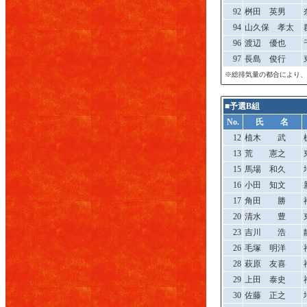
92
桝田 英男
94
山久保 孝太
96
渡辺 優也
97
長島 俊行
※総排気量の都合により、
■予選B組
No.
氏 名
12
植木 武
13
荒 憲之
15
馬場 和久
16
小田 知文
17
角田 勝
20
清水 豊
23
吉川 浩
26
毛塚 明洋
28
萩原 友喜
29
上田 泰史
30
佐藤 正之