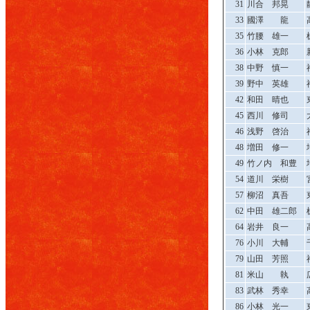
31
川合 邦晃
33
國澤 龍
35
竹腰 雄一
36
小林 克郎
38
中野 慎一
39
野中 英雄
42
和田 晴也
45
西川 修司
46
浅野 啓治
48
増田 修一
49
竹ノ内 和豊
54
道川 栄樹
57
柳沼 真吾
62
中田 雄二郎
64
岩井 良一
76
小川 大輔
79
山田 芳照
81
米山 執
83
武林 秀幸
86
小林 光一