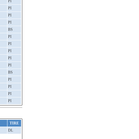
PI
PI
PI
PI
BS
PI
PI
PI
PI
PI
BS
PI
PI
PI
PI
TIRE
DL