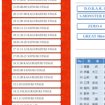
21.11.06-07 KAGURADUKI STAGE
21.05.08-09 SATSUKI STAGE
D.O.B.A.R.-
20.11.07-08 KAGURADUKI STAGE
S-MONSTER E
19.11.09-10 KAGURADUKI STAGE
ZERO-4
19.05.11-12 SATSUKI STAGE
18.11.10-11 KAGURADUKI STAGE
GREAT Hiro'
18.05.19-20 SATSUKI STAGE
17.11.11-12 KAGURADUKI STAGE
17.05.20-21 SATSUKI STAGE
No.
氏 名
16.11.06 KAGURADUKI STAGE
2
後藤 武
16.05.08 SATSUKI STAGE
10
伊藤 大三
15.11.08 KAGURADUKI STAGE
14
山本 敦
19
三澤 永治
15.5.10 SATSUKI STAGE
30
堀内 英和
14.11.9 KAGURADUKI STAGE
41
新井 洋一
14.5.11 SATSUKI STAGE
75
阿部 誠
80
牛込 保雄