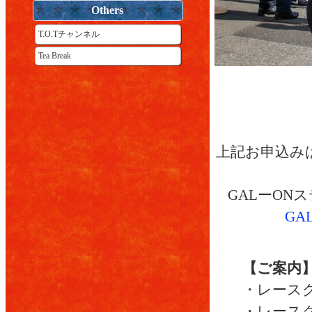
Others
T.O.Tチャンネル
Tea Break
上記お申込みは
GALーO
G
【ご案内
・レース
・レースク