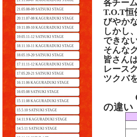
21.11.06-07 KAGURADUKI STAGE
各チー
21.05.08-09 SATSUKI STAGE
T.O.
20.11.07-08 KAGURADUKI STAGE
びやか
19.11.09-10 KAGURADUKI STAGE
しかし
19.05.11-12 SATSUKI STAGE
できな
18.11.10-11 KAGURADUKI STAGE
そんな
18.05.19-20 SATSUKI STAGE
皆さん
17.11.11-12 KAGURADUKI STAGE
レース
17.05.20-21 SATSUKI STAGE
ツクバ
16.11.06 KAGURADUKI STAGE
16.05.08 SATSUKI STAGE
GAL
15.11.08 KAGURADUKI STAGE
の違い
15.5.10 SATSUKI STAGE
14.11.9 KAGURADUKI STAGE
14.5.11 SATSUKI STAGE