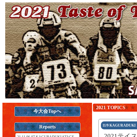
2021 TOPICS
今大会Topへ
11/9 KAGURADUK
Reports
2021テイ