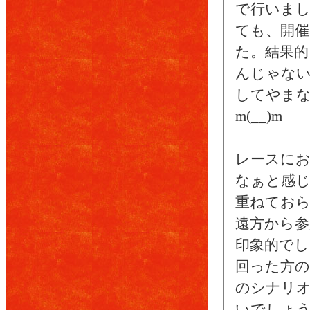
で行いまし
ても、開
た。結果的
んじゃない
してやま
m(__)m
レースにお
なぁと感じ
重ねておら
遠方から参
印象的でし
回った方の
のシナリ
いでしょ