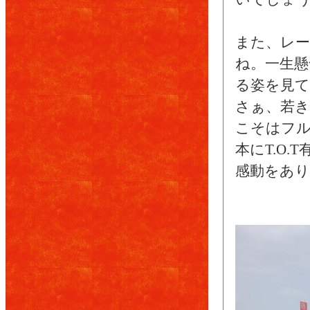
また、レ
ね。一生懸
る姿を見て
さぁ、若き
こそはフル
本にT.O.
感動をあ