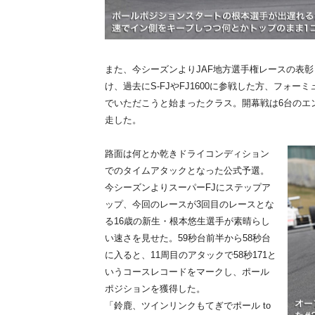
また、今シーズンよりJAF地方選手権レースの表
け、過去にS-FJやFJ1600に参戦した方、フォ
でいただこうと始まったクラス。開幕戦は6台のエ
走した。
路面は何とか乾きドライコンディション
でのタイムアタックとなった公式予選。
今シーズンよりスーパーFJにステップア
ップ、今回のレースが3回目のレースとな
る16歳の新生・根本悠生選手が素晴らし
い速さを見せた。59秒台前半から58秒台
に入ると、11周目のアタックで58秒171と
いうコースレコードをマークし、ポール
ポジションを獲得した。
「鈴鹿、ツインリンクもてぎでポール to