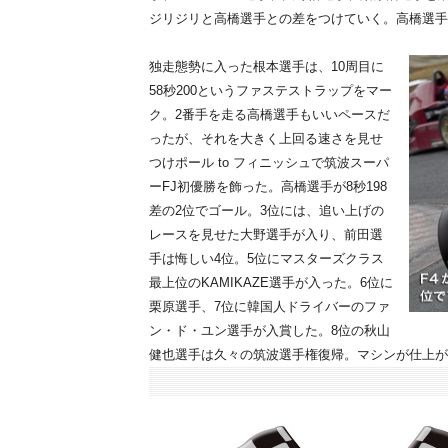
ジリジリと高橋選手との差をつけていく。高橋選手
独走態勢に入った根本選手は、10周目に
58秒200というファステストラップをマー
ク。2番手を走る高橋選手もいいペースだ
ったが、それを大きく上回る速さを見せ
つけポール to フィニッシュで筑波スーパ
ーFJ初優勝を飾った。高橋選手が8秒198
差の2位でゴール。3位には、追い上げの
レースを見せた大野選手が入り、前田選
手は悔しい4位。5位にマスターズクラス
最上位のKAMIKAZE選手が入った。6位に
栗原選手、7位に韓国人ドライバーのファ
ン・ド・ユン選手が入賞した。8位の秋山
健也選手は久々の筑波選手権復帰。マシンが仕上が