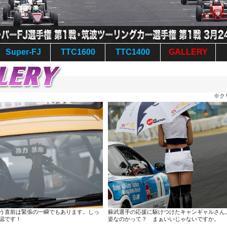
Super-FJ
TTC1600
TTC1400
GALLERY
※ク
う直前は緊張の一瞬でもあります。しっ
蘇武選手の応援に駆けつけたキャンギャルさん
認です！
姿なのかって？ まぁいいじゃないですか。