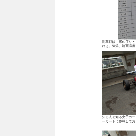
開幕戦は、寒の戻りと
ねぇ。気温、路面温度
知る人ぞ知る女子カー
ーカートに参戦してお