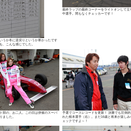
最終ラップの最終コーナーをライトオンして立
中選手。間もなくチェッカーです！
いうか冬に逆戻りというか寒かったです
も、こんな感じでした。
ト部の、お二人。この日は併催のスーパ
予選でコースレコードを更新！ 決勝でも圧倒
りました。
れた根本選手（右）。まだ16歳と将来が楽しみ
ェックですよ～！