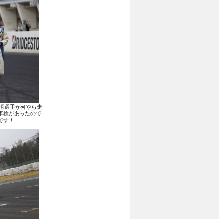
野悟選手が何やら走
車検があったので
です！