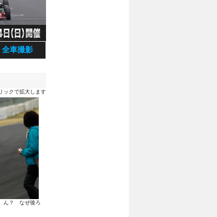
全車撮影
リックで拡大します
。ん？ なぜ後ろ