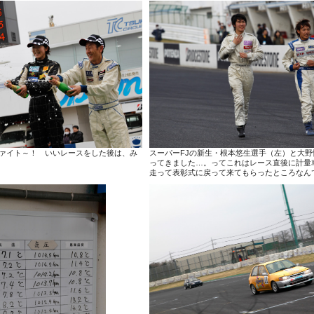
ァイト～！ いいレースをした後は、み
スーパーFJの新生・根本悠生選手（左）と大
ってきました…。ってこれはレース直後に計量
走って表彰式に戻って来てもらったところなん