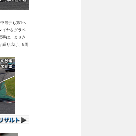
中選手も第1ヘ
タイヤをグラベ
選手は、ませき
が繰り広げ、9周