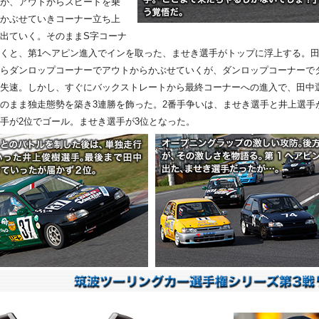
が、アウトからスピードを乗
かぶせていきコーナー立ち上
出ていく。そのままS字コーナ
くと、第1ヘアピン進入でインを取った、ませき選手がトップに浮上する。田
らダンロップコーナーでアウトからかぶせていくが、ダンロップコーナーで
失速。しかし、すぐにバックストレートから最終コーナーへの進入で、田中
のまま独走態勢を築き3連勝を飾った。2番手争いは、ませき選手と井上選手
手が2位でゴール。ませき選手が3位となった。