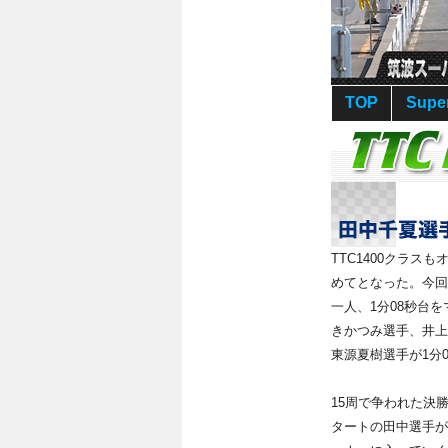
TOP
Supe
TTC1400クラス
めてとなった。今回
一人、1分08秒台
きかつみ選手、井上
東源夏樹選手が1分
15周で争われた決
タートの田中選手が