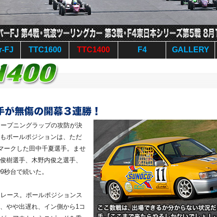
r-FJ
TTC1600
TTC1400
F4
GALLERY
もオープニングラップの攻防が決
もポールポジションは、ただ
をマークした田中千夏選手。ませ
俊樹選手、木野内俊之選手、
09秒台で続いた。
勝レース。ポールポジションス
、やや出遅れ、イン側から1コ