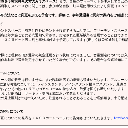
車券を３枚お持ちの方のみ３スペース）
まで、専用のフォーマットを使用して自己の
場所取りスペース数に関しては、参加申込台数・駐車場使用状況により変更（スペー
配布方法などに変更を加える予定です。詳細は、参加受理書に同封の案内をご確認く
て
テントスペース（有料）以外にテントを設置できるエリアは、フリーテントスペース
場所は毎大会ごとに公式通知で示され、指定された区域以外を使用することはできま
～３２番ピット裏１列と車検場付近を予定しております(正しくは公式通知をご確認
皆様にご理解を頂き通常の規定運用を行う状態になりました。音量測定については入
無作為抽出で音量測定をさせていただく場合がございます。その場合は公式通知にて
ールについて
コール類の販売は行いません。また臨時出店での販売も禁止いたします。アルコール
、飲酒が可能なエリアは、メインスタンド、メインスタンド横サブスタンド、最終コ
者およびその他のエリアでのアルコールの持ち込み・飲酒は固くお断りいたします。
みおよび飲酒は、サーキット場内全域において禁止となります。
は外見上区別がつきづらいため、注意されることがあることをご理解頂き、十分配慮
の発行について
訂正についての発表をＪＡＳＣホームページにて告知させていただきます。
http://www