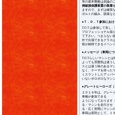
等の基本整備は勿論の
倒破損保護装置の装着
ますので、まずは確実
ボルトの緩み、脱落な
●Ｔ．Ｏ．Ｔ参加におけ
T.O.T は参加して
プロフェッショナル並
て下さい。つまらない
外で出場できるクラス
様が納得できるイベン
●メッセージ（車両につ
T.O.Tらしいマシン
よっても雰囲気は違う
スとは違う味のあるマ
なく、テーマを持ったマ
くスラントしたアッパ
いないボロボロなマシ
●グレートヒーローズ（
２０１６年は、グレー
車種が参加できる
ようになっております（D
る・マシンを走行させ
る・広く世間にマシン
車両は原則として、１