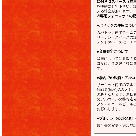
に付き２スペース（駐
を明確にして下さい。
える場合があります。
※専用フォーマットの
●パドックの使用につい
Ａパドック内でチーム
リーテントスペースの
テントスペースは、１２
●音量規定について
音量については多数の
ほかに、予選終了後に
す。
●場内での飲酒・アルコ
サーキット内でのアル
観戦者(観客)のみとし
のみとなります。運転
のアルコールの持ち込
ノンアルコールビール
お願いします。
●ブルテン（公式発表）
規則書の変更・追加や