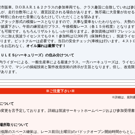
市販車。D.O.B.A.R.１＆２クラスの参加車両でも、クラス趣旨に合致していれば
んが、走行台数等により、適宜設定される場合があります。無尽蔵に大音量が出せる
ご時世に合わせた音量になるたけしていただくことを望みます。
ムアタック形式の模擬レースとなりますので、大事な愛車をいたわりながら、大勢の
ご披露下さい。午前の練習走行プラス、午後模擬レース（各１５分程度）となります
も可能です。もちろんリザルトもしっかり残りますよ。参加資格はMFJ フレッシ
スに加え筑波ライセンスでもＯＫ！参加料は12,900 円（保険料含む）。筑波ライ
となります。ピットクルーは必要です。当日の安全チェック(車検)は行います。４スト
ルをお忘れなく。
オイル漏れは厳禁です！
ＣＵＬＥＳ(ハーキュリーズ）の住み分けついて
も国内ライダーによる、一般生産車による最速クラス。一方ハーキュリーズは、ライセ
クラスで、マシンの操縦技術と製作改造技術の誇示が主旨となります。但し、改造限
があります。
※ご注意下さい※
※詳細は、規則
について
の変更を言予定しております。詳細は筑波サーキットホームページおよび参加受理書
の場所取りについて
低限のスペース確保は、レース前日(土曜日)のパドックオープン開始時間からとし