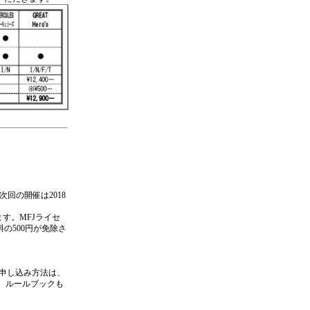
次回の開催は2018
ます。MFJライセ
の500円が免除さ
申し込み方法は、
、ルールブックも