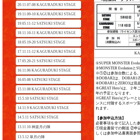
20.11.07-08 KAGURADUKI STAGE
19.11.09-10 KAGURADUKI STAGE
19.05.11-12 SATSUKI STAGE
18.11.10-11 KAGURADUKI STAGE
18.05.19-20 SATSUKI STAGE
17.11.11-12 KAGURADUKI STAGE
K
17.05.20-21 SATSUKI STAGE
①SUPER MONSTER Ev
②MONSTER Evolutio
16.11.06 KAGURADUKI STAGE
※①②は参加台数による
③DOBAR2は、DOBAR1
16.05.08 SATSUKI STAGE
④DOBAR1とZERO3
⑤GREAT Hero’s
15.11.08 KAGURADUKI STAGE
年の予定となります。
※GREAT Hero's
15.5.10 SATSUKI STAGE
ンスに付随するスポーツ安
14.11.9 KAGURADUKI STAGE
れます。
14.5.11 SATSUKI STAGE
【参加申込方法】
必要事項を全て記入した
13.11.10 神楽月の陣
①現金書留での郵送 ②申
しくは参加申込書裏面参照
13.5.12 皐月の陣