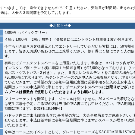
ルにつきましては、返金できませんのでご注意ください。受理書が郵便局に出された
発送は、大会の３週間前を予定しております。
◆お知らせ◆
4,000円（パドックフリー）
４輪：1,000円 ２輪：無料！（参加者にはエントラント駐車券１枚が付きます
今年も引き続きお客様還元としてエントリーしていただいた皆様には、50％割
します。皆さんお誘いあわせの上ご来場ください。割引券は１枚につき１人の使
す。
有料にてチームテントスペースをご用意いたします。料金は、Aパドック内が32,0
インスタンド側・テント横に車両１台留置き可）が27,000となっております（
両パス・ゲストパス×２付き）。また、６脚足レンタルテントをご希望の場合は
+26,000円にて承ります。尚テントスペースのお申込みは先着順となり、埋まり
ていただきます。ご希望の方は参加申込用紙裏面に必要事項を記入の上お申込く
期間はレースの申込期間に準じます。
チームテントスペースには限りがございま
ムブースは複数台で使用していただきますようお願いします。
フリーマーケットを開催します。ジャンルは問いません。30スペース先着順と
は芝生広場を予定。ご希望の方は専用の申込書にてお申込ください。申込期間は
期間に準じます。参加料は
8,640円！
パドック内にご出店(飲食店含む)を希望の方は、大会事務局までご連絡下さい。
せいたします。申込は基本的に参加申込期間に準じますがスペースが埋まり次第
いただきます。
今年はコース上のイベントとして、グレートヒーローズをKAGURADUKI STA