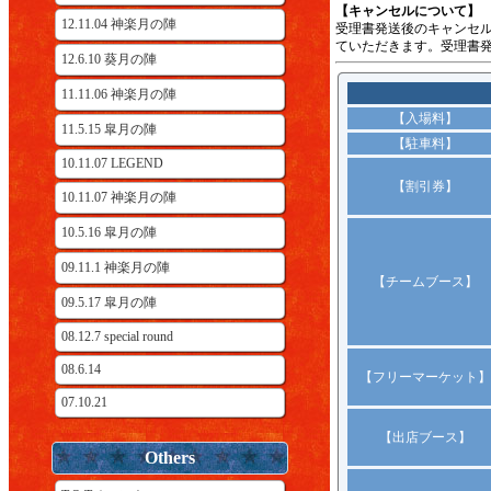
【キャンセルについて】
12.11.04 神楽月の陣
受理書発送後のキャンセ
ていただきます。受理書
12.6.10 葵月の陣
11.11.06 神楽月の陣
【入場料】
11.5.15 皐月の陣
【駐車料】
10.11.07 LEGEND
【割引券】
10.11.07 神楽月の陣
10.5.16 皐月の陣
09.11.1 神楽月の陣
【チームブース】
09.5.17 皐月の陣
08.12.7 special round
08.6.14
【フリーマーケット】
07.10.21
【出店ブース】
Others