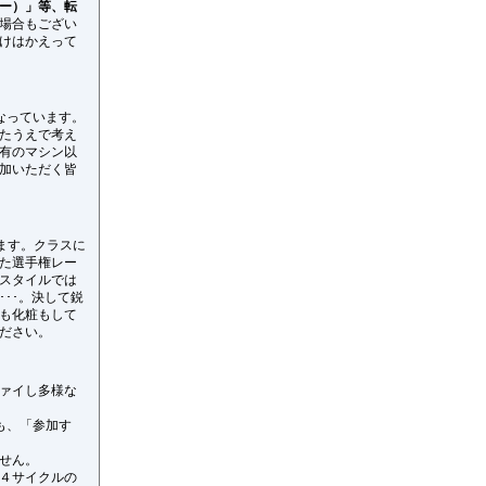
ー）」等、転
場合もござい
けはかえって
なっています。
たうえで考え
有のマシン以
加いただく皆
れます。クラスに
た選手権レー
スタイルでは
･･。決して鋭
も化粧もして
ださい。
ァイし多様な
でも、「参加す
せん。
４サイクルの