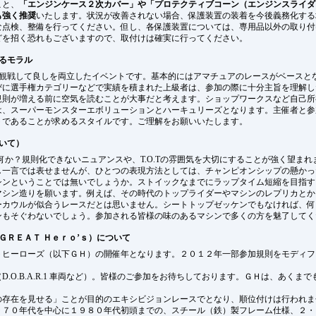
こと、
「エンジンケース２次カバー」や「プロテクティブコーン（エンジンスライダ
も強く推奨
いたします。状況が改善されない場合、保護装置の装着を今後義務化する
な点検、整備を行ってください。但し、各保護装置については、専用品以外の取り付
どを招く恐れもございますので、取付けは確実に行ってください。
るモラル
良し、観戦して良しを両立したイベントです。基本的にはアマチュアのレースがベースと
びに選手権カテゴリーなどで実績を積まれた上級者は、参加の際に十分主旨を理解し
規則が増える前に空気を読むことが大事だと考えます。ショップワークスなど自己所
は、スーパーモンスターエボリューションとハーキュリーズとなります。主催者と参
トであることが求めるスタイルです。ご理解をお願いいたします。
いて）
とは何か？規則化できないニュアンスや、T.O.Tの雰囲気を大切にすることが強く望ま
し一言では表せませんが、ひとつの表現方法としては、チャンピオンシップの懸かっ
シンということでは無いでしょうか。ストイックなまでにラップタイム短縮を目指す
シン造りを願います。例えば、その時代のトップライダーやマシンのレプリカとか･
ーカウルが似合うレースだとは思いません。シートトップゼッケンでもなければ、何
ンもそぐわないでしょう。参加される皆様の味のあるマシンで多くの方を魅了してく
ＧＲＥＡＴ Ｈｅｒｏ’ｓ）について
トヒーローズ（以下ＧＨ）の開催年となります。２０１２年一部参加規則をモディフ
.O.B.A.R.1 車両など）。皆様のご参加をお待ちしております。ＧＨは、あくま
の存在を見せる」ことが目的のエキシビジョンレースでとなり、順位付けは行われま
９７０年代を中心に１９８０年代初頭までの、スチール（鉄）製フレーム仕様、２・