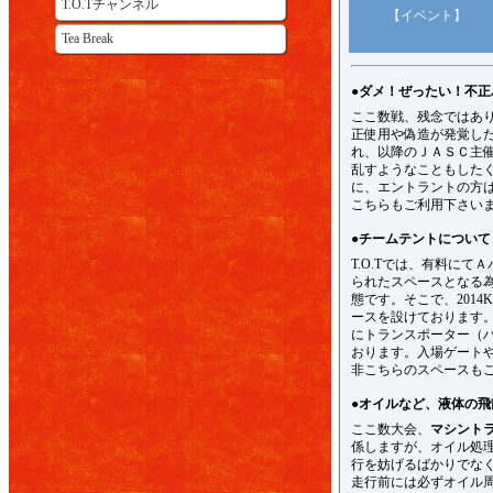
T.O.Tチャンネル
【イベント】
Tea Break
●ダメ！ぜったい！不正
ここ数戦、残念ではあ
正使用や偽造が発覚し
れ、以降のＪＡＳＣ主催
乱すようなこともした
に、エントラントの方
こちらもご利用下さい
●チームテントについて
T.O.Tでは、有料に
られたスペースとなる
態です。そこで、2014
ースを設けております
にトランスポーター（
おります。入場ゲート
非こちらのスペースも
●オイルなど、液体の飛
ここ数大会、
マシント
係しますが、オイル処
行を妨げるばかりでな
走行前には必ずオイル