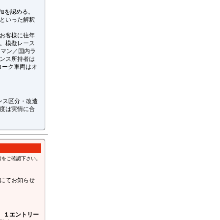
参加を認める。
といった解釈
お客様に往年
。模擬レース
ュマン／国内ラ
センス所持者は
ローク車両はオ
ンス区分・改造
度は実情に合
書をご確認下さい。
にてお知らせ
、
１エントリー