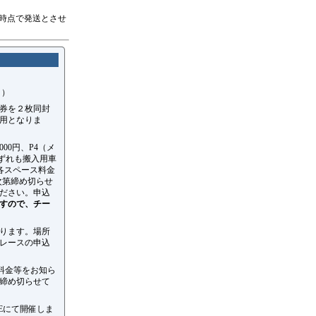
時点で発送とさせ
。）
引券を２枚同封
用となりま
00円、P4（メ
いずれも搬入用車
各スペース料金
次第締め切らせ
ださい。申込
すので、チー
なります。場所
レースの申込
料金等をお知ら
締め切らせて
GEにて開催しま