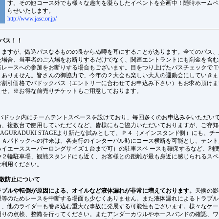
す。その他コース外でも様々な趣向を凝らしたイベントを企画中！随時ホームペ
らせいたします。
http://www.jasc.or.jp/
パス！！
りますが、偽造パスなるものの良からぬ噂を耳にすることがあります。全てのパス、
た場合、当事者のご入場をお断りするだけでなく、関連エントラントにも罰金を含む
レースへの参加をお断りする場合もございます。目をつり上げたパスチェックで T.O
くありません。皆さんの御協力で、今年の２大会も楽しい大人の運動会にしていきま
は割引価格でパドックパス（エントリーに合わせてお申込み下さい）もお求め頂けま
ませ。※お得な前売りチケットもご用意しております。
てＡパドック内にチームテントスペースを設けており、毎回多くのお申込みをいただい
為、複数台で使用していただくなど、皆様にもご協力いただいておりますが、ご存知
KAGURADUKI STAGEより新たな試みとして、Ｐ４（メインスタンド側）にも、
。Ａパドックへの往来は、各走行のインターバル時にコース横断を可能とし、テント
ハイエーススーパーロングサイズ１台まで可）の駐車スペ ースも確保するなど、利
や２輪駐車場、観戦スタンドにも近く、お客様との距離が最も身近に感じられるスペ
ご利用ください。
散防止について
ラブルや転倒が原因による、オイルなど液体漏れが非常に増えております。
天候の影
理等のためレースを中断する場面も少なくありません。また液体漏れによるトラブル
く、他のライダーも巻き込む重大な事故に発展する可能性もございます。様々なケー
周りの点検、整備を行ってください。またアンダーカウルやホースバンドの確認、ワ