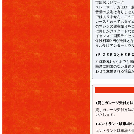
市販およびワーク
スレーサー、および一般
音量の規則は有りませ
ではありません。この
レースと言ってもタイ
のマシンの健在振りを
は押しがけスタートなど
イセンス／国際ライセン
保険料500 円が免除
イル受けアンダーカウ
●Ｆ-ＺＥＲＯとＨＥＲ
F-ZEROはあくまで
限度に制限のない最速
わせて変更される場合
●貸しガレージ受付方法
貸しガレージ受付方法
いたします。
●エントラント駐車場
エントラント駐車場の最