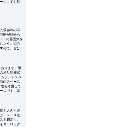
ージにてお知
入場券等の不
罰則が科せら
.T の雰囲気を
しょう。因み
すので、ぜひ
ております。限
の通り飽和状
チームテントスペ
脇のスペース
便性も考慮して
ースです。是
響も大きく関
は、レース進
スを想定し、
イヤーロック