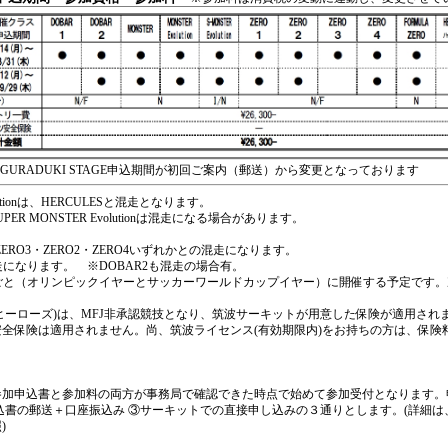
AGURADUKI STAGE申込期間が初回ご案内（郵送）から変更となっております
olutionは、HERCULESと混走となります。
nとSUPER MONSTER Evolutionは混走になる場合があります。
。
/ZERO3・ZERO2・ZERO4いずれかとの混走になります。
は混走になります。 ※DOBAR2も混走の場合有。
は、２年ごと（オリンピックイヤーとサッカーワールドカップイヤー）に開催する予定です。
(グレーとヒーローズ)は、MFJ非承認競技となり、筑波サーキットが用意した保険が適用され
全保険は適用されません。尚、筑波ライセンス(有効期限内)をお持ちの方は、保険料
参加申込書と参加料の両方が事務局で確認できた時点で始めて参加受付となります。
込書の郵送＋口座振込み ③サーキットでの直接申し込みの３通りとします。(詳細は
)