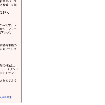
駐車スペース
ス数減）を加
ださい。
のみです。フ
せん。フリー
下さい)。
賞者再車検の
告知いたしま
類の持込は、
ーナースタンド
エントラント
されますよう
.jasc.or.jp