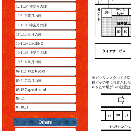
12.11.04 神楽月の陣
12.6.10 葵月の陣
11.11.06 神楽月の陣
11.5.15 皐月の陣
10.11.07 LEGEND
10.11.07 神楽月の陣
10.5.16 皐月の陣
09.11.1 神楽月の陣
※ガソリンスタンド近辺
09.5.17 皐月の陣
得ずその場に設置される
をきたす場所への設置は
08.12.7 special round
08.6.14
07.10.21
Others