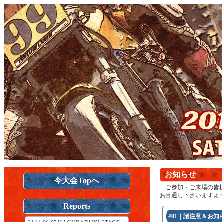
お知らせ
今大会Topへ
ご参加・ご来場の皆様
お目通し下さいますよ
Reports
#01｜諸注意＆お知ら