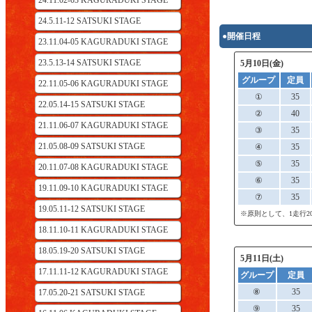
24.11.02-03 KAGURADUKI STAGE
24.5.11-12 SATSUKI STAGE
●開催日程
23.11.04-05 KAGURADUKI STAGE
23.5.13-14 SATSUKI STAGE
5月10日(金)
グループ
定員
22.11.05-06 KAGURADUKI STAGE
①
35
22.05.14-15 SATSUKI STAGE
②
40
21.11.06-07 KAGURADUKI STAGE
③
35
21.05.08-09 SATSUKI STAGE
④
35
⑤
35
20.11.07-08 KAGURADUKI STAGE
⑥
35
19.11.09-10 KAGURADUKI STAGE
⑦
35
19.05.11-12 SATSUKI STAGE
※原則として、1走行
18.11.10-11 KAGURADUKI STAGE
18.05.19-20 SATSUKI STAGE
5月11日(土)
17.11.11-12 KAGURADUKI STAGE
グループ
定員
⑧
35
17.05.20-21 SATSUKI STAGE
⑨
35