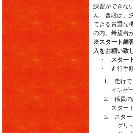
練習ができな
ん。普段は、
できる貴重な
の内、希望者
※スタート練
入をお願い致
・
スタート
・ 進行手
1. 走行
インゲ
2. 係員
スタート
3. スタ
グリ