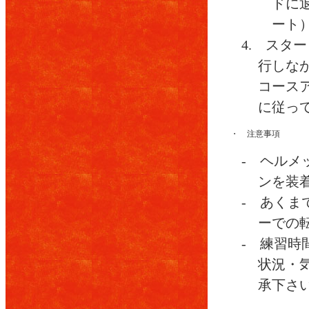
ドに
ート
4. スタ
行しなが
コース
に従っ
・ 注意事項
- ヘル
ンを装
- あくま
ーでの
- 練習時
状況・
承下さ