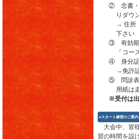
② 念書・
りダウ
→ 住
下さい
③ 有効
「コース
④ 身分
→免許
⑤ 問診
用紙は
※受付は
●スタート練習のご案内
大会中、皆様
習の時間を設