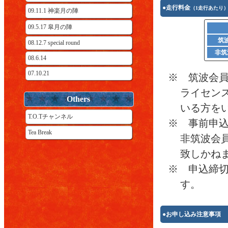
●走行料金
（1走行あたり
09.11.1 神楽月の陣
09.5.17 皐月の陣
筑
08.12.7 special round
非筑
08.6.14
07.10.21
※ 筑波会
ライセンス
Others
いる方を
T.O.Tチャンネル
※ 事前申
Tea Break
非筑波会
致しかね
※ 申込締
す。
●お申し込み注意事項