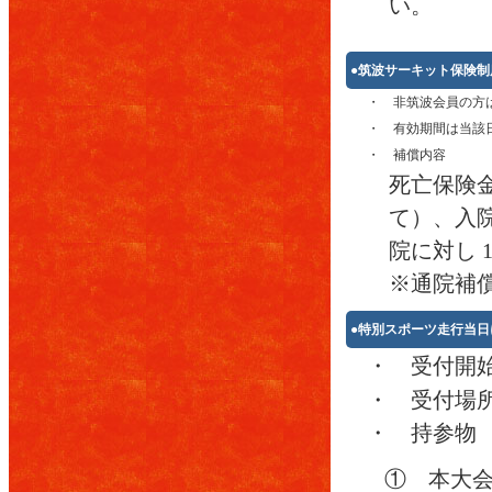
い。
●筑波サーキット保険
・ 非筑波会員の方は
・ 有効期間は当該
・ 補償内容
死亡保険金
て）、入院保
院に対し 1
※通院補
●特別スポーツ走行当日
・ 受付開
・ 受付
・ 持参物
① 本大