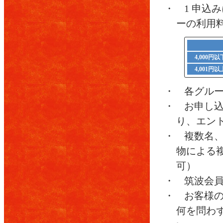
・ 1 申込
ーの利用
4,000円
4,001円
・ 各グル
・ お申し
り、エン
・ 複数名
物による
可）
・ 筑波会
・ お客様
何を問わ