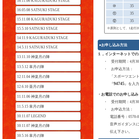
16.11.06 KAGURADUKI STAGE
⑩
35
16.05.08 SATSUKI STAGE
⑪
35
15.11.08 KAGURADUKI STAGE
⑫
35
15.5.10 SATSUKI STAGE
※原則として、1走行
14.11.9 KAGURADUKI STAGE
●お申し込み方法
14.5.11 SATSUKI STAGE
１，インターネットでの
13.11.10 神楽月の陣
・ 受付期間：4月3
13.5.12 皐月の陣
・ お申込方法：
「スポーツエン
12.11.04 神楽月の陣
94745
『
』を入
12.6.10 葵月の陣
・お電話でのお申し込み
11.11.06 神楽月の陣
・ 受付期間：4月3
11.5.15 皐月の陣
・ お申込方法：
10.11.07 LEGEND
電話番号：0570-0
音声ガイダンス
10.11.07 神楽月の陣
伝え下さい。
10.5.16 皐月の陣