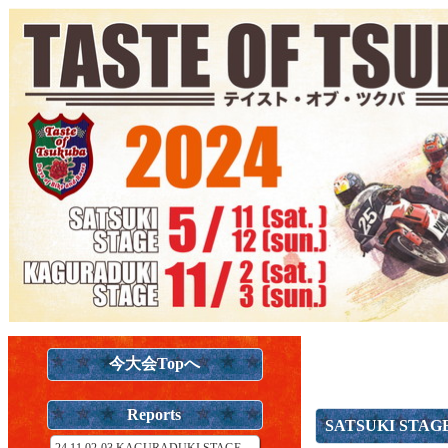
今大会Topへ
Reports
SATSUKI ST