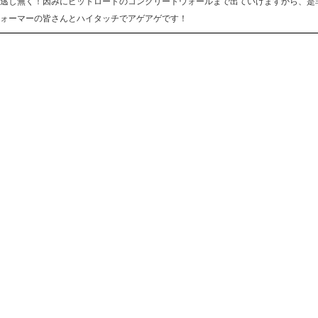
逃し無く！因みにピットロードのコンクリートウォールまで出ていけますから、是
ォーマーの皆さんとハイタッチでアゲアゲです！