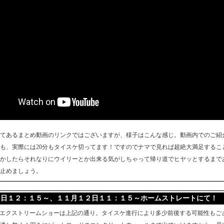
てあるまとめ動画のリンクではございますが、様子はこんな感じ。動画内でのご紹
も、実際には20分もタイスケ切ってます！ですのでナマで見れば超絶大満足するこ
かしたらそれなりにウイリーとか出来る気がしちゃって帰り道でヒヤッとするまで
止めましょう。
日１２：１５～、１１月１２日１１：１５～ホームストレートにて！
PANのエクストリームショーは上記の通り。タイスケ進行により多少前後する可能性もご