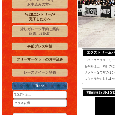
お申込みの方へ
WEBエントリーが
完了した方へ
貸しガレージ予約ご案内
(PDF:321KB)
事前プレス申請
エクストリームパフ
フリーマーケットのお申込み
バイクエクストリームパフ
も今回は土日両日のご
レースクイーン登録
リッキーなワザのオン
しちゃうかもしれませ
Race
前回SATSUKI S
T.O.Tとは…
クラス説明