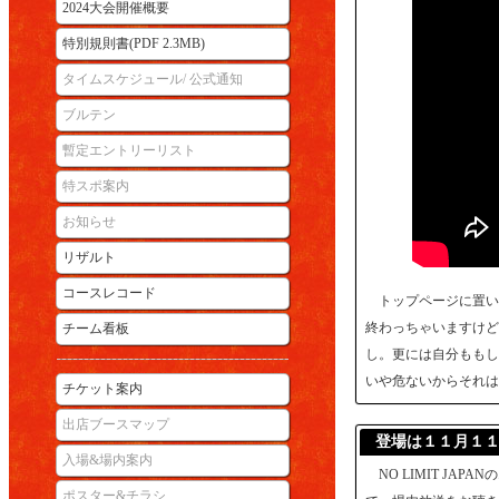
2024大会開催概要
特別規則書(PDF 2.3MB)
タイムスケジュール/ 公式通知
ブルテン
暫定エントリーリスト
特スポ案内
お知らせ
リザルト
コースレコード
トップページに置い
終わっちゃいますけど
チーム看板
し。更には自分ももし
いや危ないからそれは
チケット案内
出店ブースマップ
登場は１１月１１
入場&場内案内
NO LIMIT JA
ポスター&チラシ