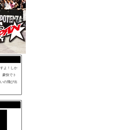
ますよ！しか
、豪快でト
凄いの飛び出