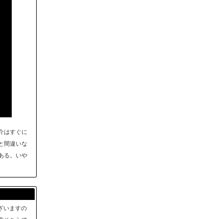
介はすぐに
と間違いな
ある。いや
ざいますの