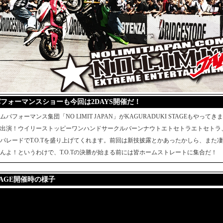
ォーマンスショーも今回は2DAYS開催だ！
ォーマンス集団「NO LIMIT JAPAN」がKAGURADUKI STAGEもやってき
出演！ウイリーストッピーワンハンドサークルバーンナウトエトセトラエトセトラ
パレードでT.O.Tを盛り上げてくれます。前回は新技披露とかあったかしら、また
んよ！というわけで、T.O.Tの決勝が始まる前には皆ホームストレートに集合だ！
TAGE開催時の様子