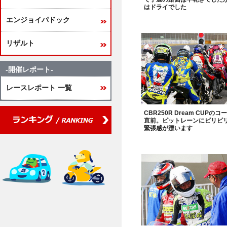
はドライでした
エンジョイパドック
リザルト
-開催レポート-
レースレポート 一覧
CBR250R Dream CUPの
直前。ピットレーンにピリピ
緊張感が漂います