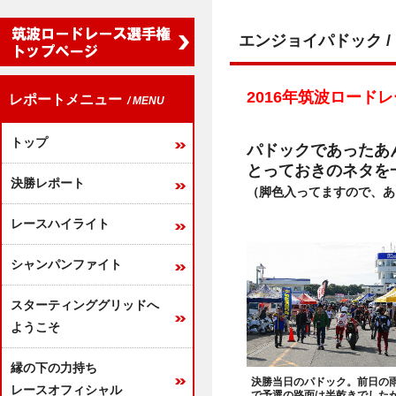
エンジョイパドック / E
2016年筑波ロード
レポートメニュー
/ MENU
トップ
パドックであったあ
とっておきのネタを
決勝レポート
（脚色入ってますので、あ
レースハイライト
シャンパンファイト
スターティンググリッドへ
ようこそ
縁の下の力持ち
決勝当日のパドック。前日の
レースオフィシャル
で予選の路面は半乾きでした