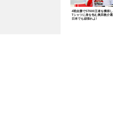
4戦全勝でST600王者を獲得
Tシャツに身を包む奥田教介選
日本でも頑張れよ!