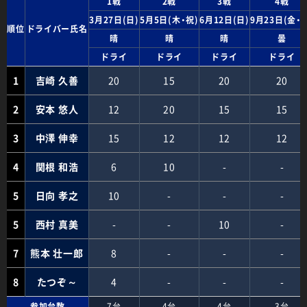
1戦
2戦
3戦
4戦
3月27日(日)
5月5日(木・祝)
6月12日(日)
9月23日(金・
順位
ドライバー氏名
晴
晴
晴
曇
ドライ
ドライ
ドライ
ドライ
1
吉崎 久善
20
15
20
20
2
安本 悠人
12
20
15
15
3
中澤 伸幸
15
12
12
12
4
関根 和浩
6
10
-
-
5
日向 孝之
10
-
-
-
5
西村 真美
-
-
10
-
7
熊本 壮一郎
8
-
-
-
8
たつぞ～
4
-
-
-
参加台数
7台
4台
4台
3台