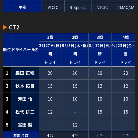
主催
VICIC
B-Sports
VICIC
TMAC/JAS
CT2
1戦
2戦
3戦
4戦
3月27日(日)
5月5日(木・祝)
6月12日(日)
9月23日(金・祝
順位
ドライバー氏名
晴
晴
晴
曇
ドライ
ドライ
ドライ
ドライ
1
森田 正穂
20
20
20
20
2
秋本 拓自
15
15
12
12
3
芳田 悟
10
10
10
10
4
松代 耕二
12
-
15
15
5
富田 勲
-
12
-
-
参加台数
4台
4台
4台
4台