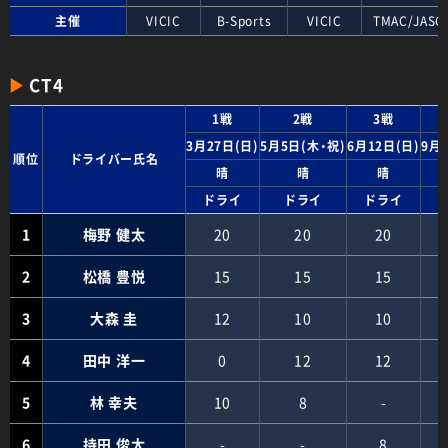
主催
VICIC
B-Sports
VICIC
TMAC/JASC
CT4
1戦
2戦
3戦
3月27日(日)
5月5日(木・祝)
6月12日(日)
9月
順位
ドライバー氏名
晴
晴
晴
ドライ
ドライ
ドライ
1
梅野 健太
20
20
20
2
松橋 豊悦
15
15
15
3
大森 圭
12
10
10
4
田中 洋一
0
12
12
5
林 幸夫
10
8
-
6
持田 俊太
-
-
8