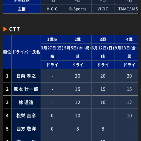
主催
VICIC
B-Sports
VICIC
TMAC/JASC
CT7
1戦※
2戦
3戦
4戦
3月27日(日)
5月5日(木・祝)
6月12日(日)
9月23日(金・
順位
ドライバー氏名
晴
晴
晴
曇
ドライ
ドライ
ドライ
ドライ
1
日向 孝之
-
20
20
20
2
熊本 壮一郎
-
15
15
15
3
林 達造
-
12
10
12
4
松栄 吉彦
0
10
-
10
5
西方 敬洋
0
8
8
-