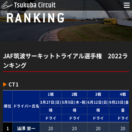
RANKING
JAF筑波サーキットトライアル選手権 2022ラ
ンキング
CT1
1戦
2戦
3戦
4戦
3月27日(日)
5月5日(木・祝)
6月12日(日)
9月23日(金・
順位
ドライバー氏名
晴
晴
晴
曇
ドライ
ドライ
ドライ
ドライ
1
澁澤 栄一
20
20
20
20