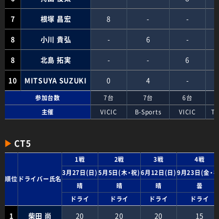
7
根塚 昌宏
8
-
-
8
小川 貴弘
-
6
-
8
北島 拓実
-
-
6
10
MITSUYA SUZUKI
0
4
-
参加台数
7台
7台
6台
主催
VICIC
B-Sports
VICIC
TM
CT5
1戦
2戦
3戦
4戦
3月27日(日)
5月5日(木・祝)
6月12日(日)
9月23日(金・祝
順位
ドライバー氏名
晴
晴
晴
曇
ドライ
ドライ
ドライ
ドライ
1
柴田 尚
20
20
20
15