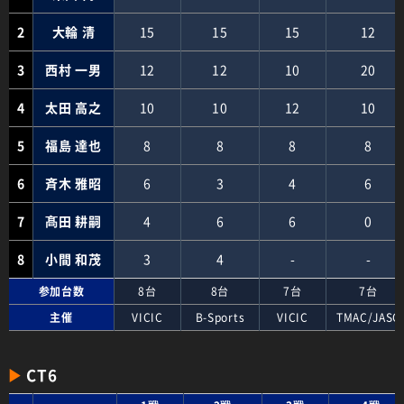
2
大輪 清
15
15
15
12
3
西村 一男
12
12
10
20
4
太田 高之
10
10
12
10
5
福島 達也
8
8
8
8
6
斉木 雅昭
6
3
4
6
7
髙田 耕嗣
4
6
6
0
8
小間 和茂
3
4
-
-
参加台数
8台
8台
7台
7台
主催
VICIC
B-Sports
VICIC
TMAC/JASC
CT6