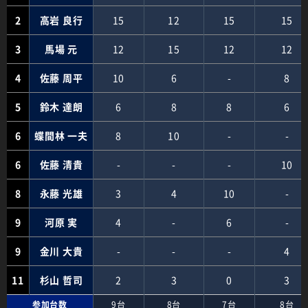
2
高岩 良行
15
12
15
15
3
馬場 元
12
15
12
12
4
佐藤 周平
10
6
-
8
5
鈴木 達朗
6
8
8
6
6
蝶間林 一夫
8
10
-
-
6
佐藤 清貴
-
-
-
10
8
永藤 光雄
3
4
10
-
9
河原 実
4
-
6
-
9
金川 大貴
-
-
-
4
11
杉山 哲司
2
3
0
3
参加台数
9台
8台
7台
8台