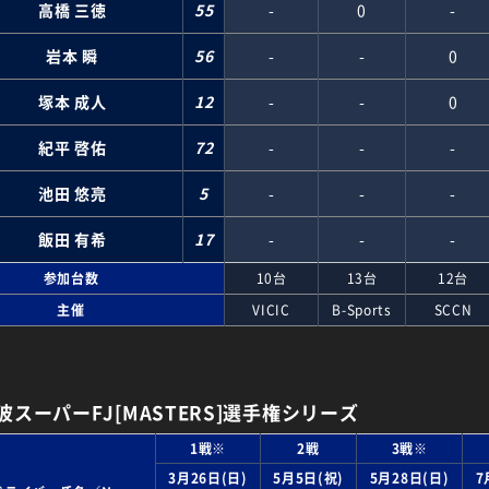
高橋 三徳
55
-
0
-
岩本 瞬
56
-
-
0
塚本 成人
12
-
-
0
紀平 啓佑
72
-
-
-
池田 悠亮
5
-
-
-
飯田 有希
17
-
-
-
参加台数
10台
13台
12台
主催
VICIC
B-Sports
SCCN
筑波スーパーFJ[MASTERS]選手権シリーズ
1戦※
2戦
3戦※
3月26日(日)
5月5日(祝)
5月28日(日)
7