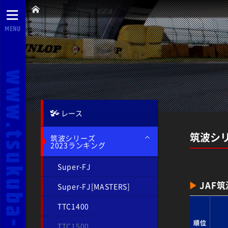
MENU
レース
筑波シリ
筑波シリーズ
2023ランキング
Super-FJ
JAF
Super-FJ[MASTERS]
TTC1400
順位
TTC1500