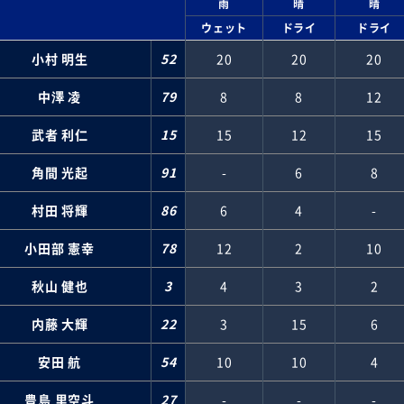
雨
晴
晴
ウェット
ドライ
ドライ
小村 明生
52
20
20
20
中澤 凌
79
8
8
12
武者 利仁
15
15
12
15
角間 光起
91
-
6
8
村田 将輝
86
6
4
-
小田部 憲幸
78
12
2
10
秋山 健也
3
4
3
2
内藤 大輝
22
3
15
6
安田 航
54
10
10
4
豊島 里空斗
27
-
-
-