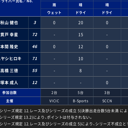
ドライバー氏名／No.
雨
晴
晴
ウェット
ドライ
ドライ
秋山 健也
3
0
20
0
貫戸 幸星
72
-
15
-
本間 隆史
46
0
12
0
ハヤシヒロキ
71
-
10
-
高橋 三徳
55
-
8
-
塚本 成人
12
-
-
0
参加台数
2台
5台
3台
主催
VICIC
B-Sports
SCCN
波シリーズ規定 12.レース及びシリーズの成立 5)決勝出走台数5台未満 に
波シリーズ規定 13.2)により、ポイントは付与されない。
波シリーズ規定 12.レース及びシリーズの成立 5)により、シリーズ不成立と