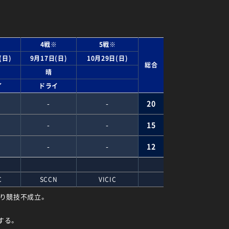
4戦※
5戦※
(日)
9月17日(日)
10月29日(日)
総合
晴
イ
ドライ
-
-
20
-
-
15
-
-
12
C
SCCN
VICIC
より競技不成立。
する。