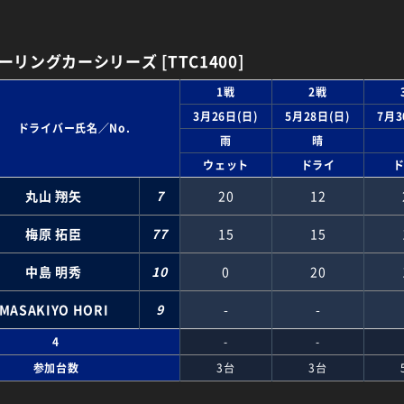
ーリングカーシリーズ [TTC1400]
1戦
2戦
3月26日(日)
5月28日(日)
7月3
ドライバー氏名／No.
雨
晴
ウェット
ドライ
丸山 翔矢
7
20
12
梅原 拓臣
77
15
15
中島 明秀
10
0
20
MASAKIYO HORI
9
-
-
4
-
-
参加台数
3台
3台