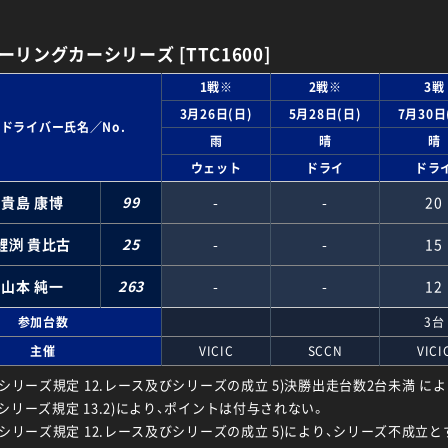
ーリングカーシリーズ [TTC1600]
1戦※
2戦※
3戦
3月26日(日)
5月28日(日)
7月30日
ドライバー氏名／No.
雨
晴
晴
ウェット
ドライ
ドラ
貴島 康博
99
-
-
20
鯉渕 貴比古
25
-
-
15
山本 純一
263
-
-
12
参加台数
3台
主催
VICIC
SCCN
VICI
波シリーズ規定 12.レース及びシリーズの成立 5)決勝出走台数2台未満 に
波シリーズ規定 13.2)により、ポイントは付与されない。
波シリーズ規定 12.レース及びシリーズの成立 5)により、シリーズ不成立と