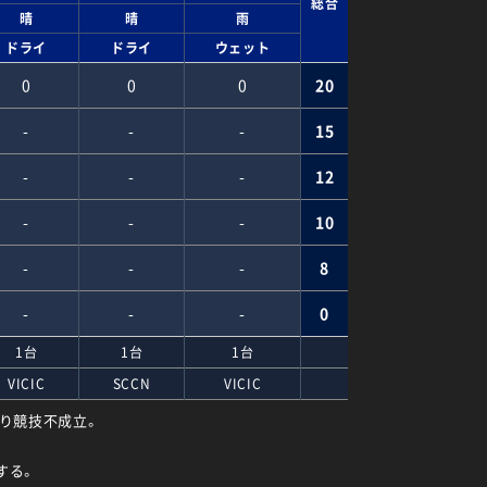
総合
晴
晴
雨
ドライ
ドライ
ウェット
0
0
0
20
-
-
-
15
-
-
-
12
-
-
-
10
-
-
-
8
-
-
-
0
1台
1台
1台
VICIC
SCCN
VICIC
より競技不成立。
する。