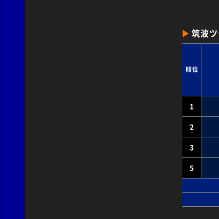
筑波ツ
順位
1
2
3
5