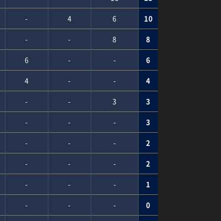
-
4
6
10
-
-
8
8
6
-
-
6
4
-
-
4
-
-
3
3
-
-
-
3
-
-
-
2
-
-
-
2
-
-
-
1
-
-
-
0