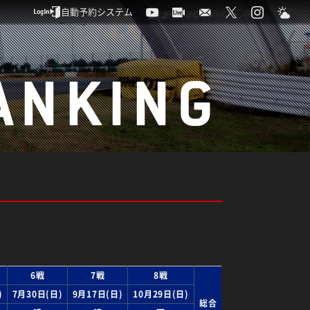
自動予約システム
ANKING
6戦
7戦
8戦
)
7月30日(日)
9月17日(日)
10月29日(日)
総合