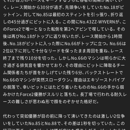
く。レース開始から30分が過ぎ、先頭争いをしていたNo.18がピ
ットイン。対してNo.85は最初のスティントを引っ張り、折り返
しの45分過ぎにピットに入る。この間にNo.43ZZ-WYVERNが、こ
のForce2で唯一となった転倒を第2ヘアピンで喫している。その
後は再びNo.18がトップに返り咲いたが、レース開始から1時間
後、No.18がピットに入った際にNo.66がトップに立つ。No.66は
2位以下に対して十分なリードを保ったまま周回を重ね、レース
終了まで残り10分を切った。しかしNo.66のマシンは明らかに大
き過ぎる排気音を響かせており、その理由にピットに陣取るチー
ム関係者たちが首をかしげていた残り6分、バックストレートで
No.66のマシンが突然スローダウン。理由はエキゾーストパイプ
の脱落で、幸いピットにはたどり着いたもののNo.66の手から掴
みかけたForce2優勝がスルリと落ちた。長丁場で行われる耐久レ
ースの難しさが思わぬ形で顔をのぞかせた格好だ。
代わって突如優勝が目の前に降って沸いてきたのは激しい2位争
いをしていたNo.85とNo.88で、その差は1秒を切っていた。この