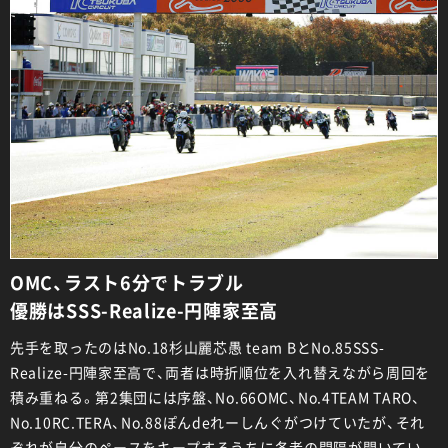
OMC、ラスト6分でトラブル
優勝はSSS-Realize-円陣家至高
先手を取ったのはNo.18杉山麗芯愚 team BとNo.85SSS-
Realize-円陣家至高で、両者は時折順位を入れ替えながら周回を
積み重ねる。第2集団には序盤、No.66OMC、No.4TEAM TARO、
No.10RC.TERA、No.88ぽんdeれーしんぐがつけていたが、それ
ぞれが自分のペースをキープするうちに各者の間隔が開いてい