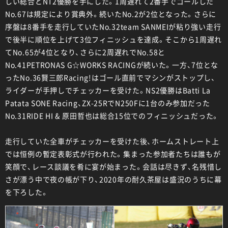
しい総合とNT2優勝を手にした。1周遅れて2番手でゴールした
No.67は規定により賞典外。続いたNo.2が2位となった。さらに
序盤は8番手を走行していたNo.32team SANMEIが粘り強い走行
で後半に順位を上げて3位フィニッシュを達成。そこから1周遅れ
てNo.65が4位となり、さらに2周遅れでNo.58と
No.41PETRONAS G☆WORKS RACINGが続いた。一方、7位とな
ったNo.36賢三郎Racing!はゴール直前でマシンがストップし、
ライダーが手押しでチェッカーを受けた。NS2優勝はBatti La
Patata SONE Racing、ZX-25RでN250Fに1台のみ参加だった
No.31RIDE HI & 原田哲也は総合15位でのフィニッシュだった。
走行していた全車がチェッカーを受けた後、ホームストレート上
では恒例の暫定表彰式が行われた。集まった参加者たちは誰もが
笑顔で、レース談議を肴に宴が始まった。会話は尽きず、名残惜し
さが漂う中で夜の帳が下り、2020年の耐久茶屋は盛況のうちに幕
を下ろした。