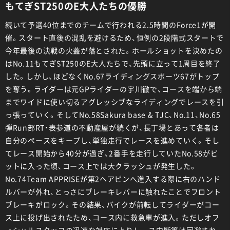
もてぎST250のE大人たちの優勝
続いて予選40位までのチームで行われる2.5時間のForce1が開
催。スタート直後の混乱を避けるため、恒例の2段階式スタートで
今年最後の決戦の火蓋が落とされた。ホールショットを決めたの
はNo.11もてぎST250のE大人たちで、先頭に立って1周目を終了
した。しかし、ほどなくNo.67ライディングスポーツ67がトップ
を奪う。ライダーは元GPライダーの宇川徹で、コースを端から端
までワイドに使い切るアグレッシブなライディングでレースを引
っ張っていく。そしてNo.58Sakura base & TJC、No.11、No.65
弾Run部RT・表参道の不動産屋が続くが、長丁場とあって各者は
自分のペースをキープし、単独走行でレースを進めていく。そし
てレース開始から40分が過ぎ、2番手を走行していたNo.58がピ
ットに入った頃、コース上では大クラッシュが発生した。
No.74Team APPRISEが第2ヘアピンへ進入する際に右のハンド
ルバーが外れ、とっさにブレーキレバーに触れたことでフロント
ブレーキがロック。その結果、バイクが前転してライダーがコー
ス上に投げ出されたため、コース内に救急車が進入。ただしオフ
ィシャルスタッフの迅速な対応によりレース中断等は回避され