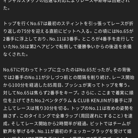
た。
トップを行くNo.67は最初のスティントを引っ張ってレースが折
り返しの75分を迎える直前にピットへ入る。この頃にはNo.65が
2番手に浮上しており、No.11は3番手。ところが4番手を走行して
いたNo.58は第2ヘアピンで転倒して優勝争いからの後退を余儀
なくされた。
No.67に代わってトップに立ったのはNo.65だったが、その背後
では2番手のNo.11が少しづつ前との間隔を削り続け、レース開始
から100分を経過した85周目、プッシュが実ってトップを奪う。
対してNo.65は焦らず2番手をキープ。さらに、ここまで着実に順
位を上げてきたNo.2ペンタグラム & CLUB KENJINが3番手に浮
上してレースは残り30分を切る。トップのNo.11は攻めの姿勢を
崩さず、このタイミングで全車ラップ（周回遅れにすること）を達
成。そしてレース開始から2時間半が経過。ピットではチームが
歓声を挙げる中、No.11が最初のチェッカーフラッグを受けて嬉