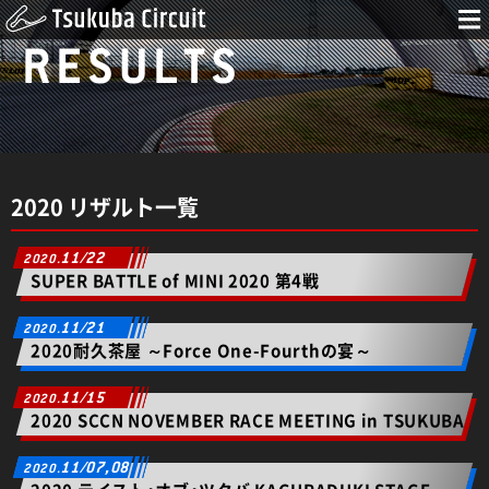
RESULTS
2020 リザルト一覧
11/22
SUPER BATTLE of MINI 2020 第4戦
11/21
2020耐久茶屋 ～Force One-Fourthの宴～
11/15
2020 SCCN NOVEMBER RACE MEETING in TSUKUBA
11/07,08