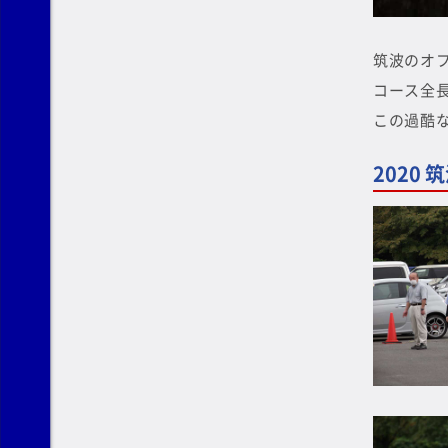
筑波のオ
コース全
この過酷
2020 