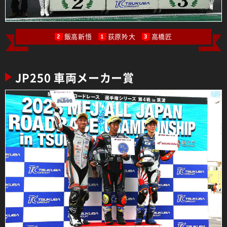
飯高新悟
荻原羚大
高橋匠
2
1
3
JP250 車両メーカー賞