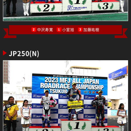
中沢寿寛
小室旭
加藤祐樹
2
1
3
JP250(N)