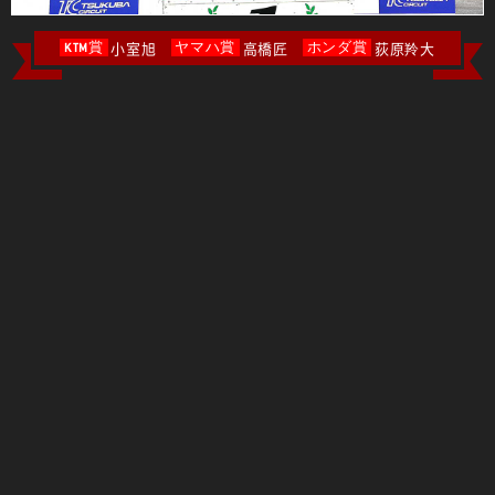
小室旭
高橋匠
荻原羚大
KTM賞
ヤマハ賞
ホンダ賞