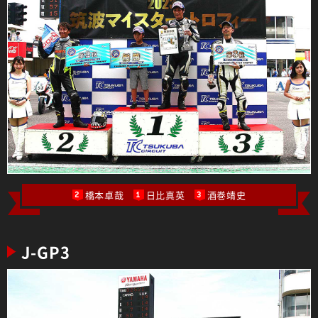
橋本卓哉
日比真英
酒巻靖史
2
1
3
J-GP3