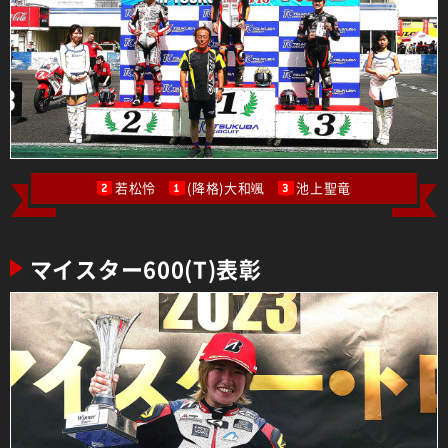
若松怜
(降格)大和颯
池上聖竜
2
1
3
マイスター600(T)表彰