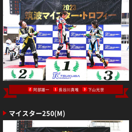
阿部雄一
長谷川真唯
下山光世
2
1
3
マイスター250(M)