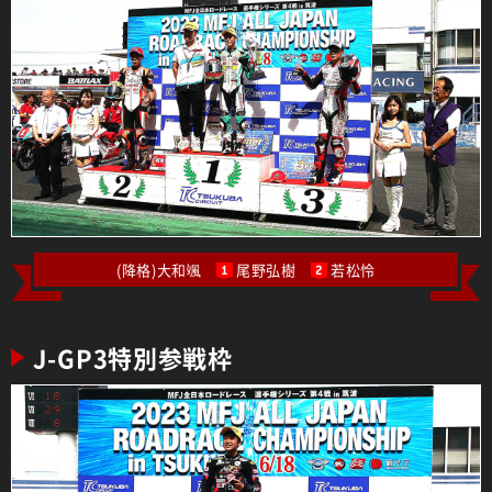
(降格)大和颯
尾野弘樹
若松怜
1
2
J-GP3特別参戦枠