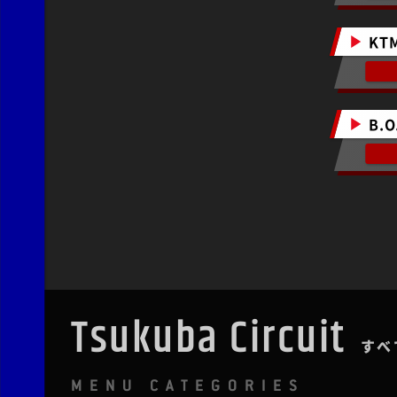
KTM
B.O
Tsukuba Circuit
すべ
MENU CATEGORIES