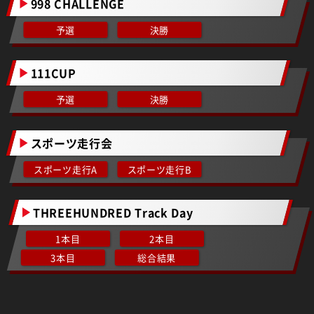
998 CHALLENGE
予選
決勝
111CUP
予選
決勝
スポーツ走行会
スポーツ走行A
スポーツ走行B
THREEHUNDRED Track Day
1本目
2本目
3本目
総合結果