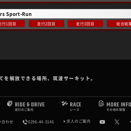
ers Sport-Run
走行1回目
走行2回目
走行3回目
総合結
てを解放できる場所、筑波サーキット。
RIDE & DRIVE
RACE
MORE INF
走行のご案内
レース
その他の情報
求人のご案内
い合わせ
0296-44-3146