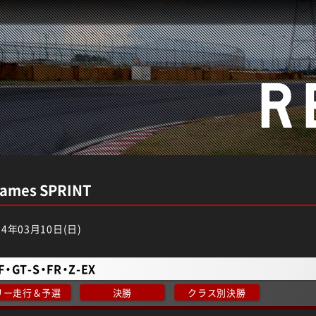
R
 Games SPRINT
4年03月10日(日)
F・GT-S・FR・Z-EX
リー走行＆予選
決勝
クラス別決勝