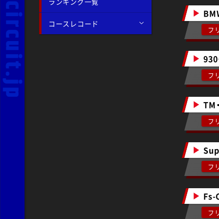
ランキング一覧
BM
コースレコード
フ
930
フ
TM
フ
Sup
フ
Fs-
フ