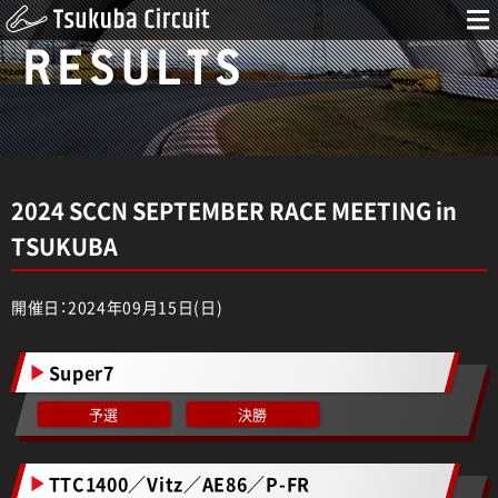
RESULTS
2024 SCCN SEPTEMBER RACE MEETING in
TSUKUBA
開催日：2024年09月15日(日)
Super7
予選
決勝
TTC1400／Vitz／AE86／P-FR